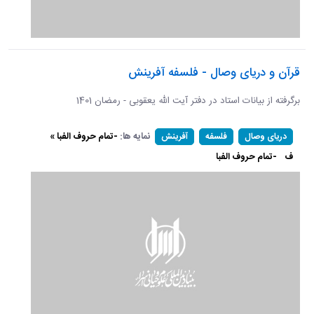
قرآن و دریای وصال - فلسفه آفرینش
برگرفته از بیانات استاد در دفتر آیت الله یعقوبی - رمضان 1401
نمایه ها:
-تمام حروف الفبا »
دریای وصال
فلسفه
آفرینش
ف
-تمام حروف الفبا