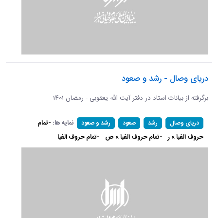
دریای وصال - رشد و صعود
برگرفته از بیانات استاد در دفتر آیت الله یعقوبی - رمضان 1401
نمایه ها:
-تمام
دریای وصال
رشد
صعود
رشد و صعود
حروف الفبا » ر
-تمام حروف الفبا » ص
-تمام حروف الفبا