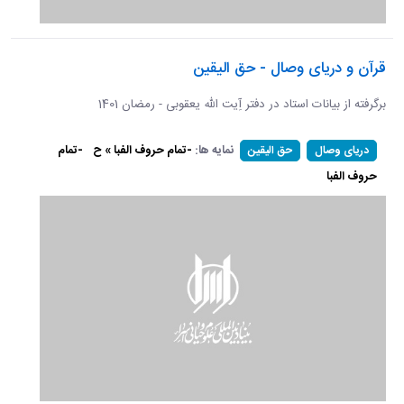
قرآن و دریای وصال - حق الیقین
برگرفته از بیانات استاد در دفتر آِیت الله یعقوبی - رمضان 1401
نمایه ها:
-تمام حروف الفبا » ح
-تمام
دریای وصال
حق الیقین
حروف الفبا