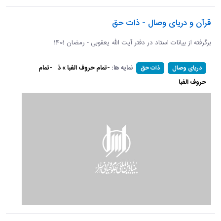
قرآن و دریای وصال - ذات حق
برگرفته از بیانات استاد در دفتر آیت الله یعقوبی - رمضان 1401
نمایه ها:
-تمام حروف الفبا » ذ
-تمام
دریای وصال
ذات حق
حروف الفبا