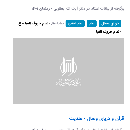
برگرفته از بیانات استاد در دفتر آیت الله یعقوبی - رمضان 1401
نمایه ها:
-تمام حروف الفبا » ع
دریای وصال
علم
علم الیقین
-تمام حروف الفبا
قرآن و دریای وصال - عندیت