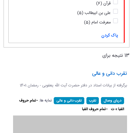
قرآن
(6)
علی بن ابیطالب
(5)
معرفت امام
(5)
پاک کردن
13 نتیجه برای
تقرب دانی و عالی
برگرفته از بیانات استاد در دفتر حضرت آیت الله یعقوبی - رمضان 1401
نمایه ها:
-تمام حروف
دریای وصال
تقرب
تقرب دانی و عالی
الفبا » ت
-تمام حروف الفبا