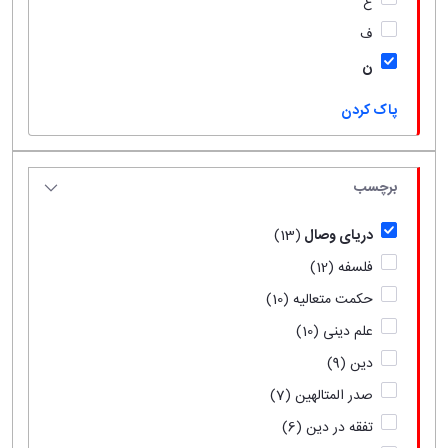
ع
ف
ن
پاک کردن
برچسب
دریای وصال
(13)
فلسفه
(12)
حکمت متعالیه
(10)
علم دینی
(10)
دین
(9)
صدر المتالهین
(7)
تفقه در دین
(6)