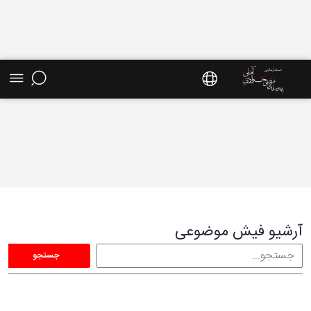
فیش موضوعی - سایت استاد مرتضی جوادی آملی
آرشیو فیش موضوعی
جستجو