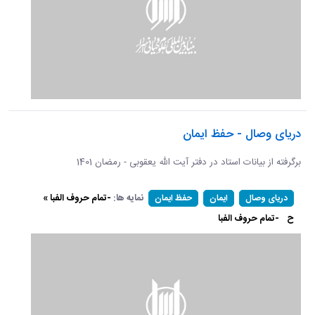
دریای وصال - حفظ ایمان
برگرفته از بیانات استاد در دفتر آیت الله یعقوبی - رمضان 1401
نمایه ها:
-تمام حروف الفبا »
دریای وصال
ایمان
حفظ ایمان
ح
-تمام حروف الفبا