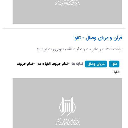
قرآن و دریای وصال - تقوا
بیانات استاد در دفتر حضرت آیت الله یعقوبی-رمضان1401
نمایه ها:
-تمام حروف الفبا » ت
-تمام حروف
تقوا
دریای وصال
الفبا