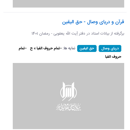
قرآن و دریای وصال - حق الیقین
برگرفته از بیانات استاد در دفتر آِیت الله یعقوبی - رمضان 1401
نمایه ها:
-تمام حروف الفبا » ح
-تمام
دریای وصال
حق الیقین
حروف الفبا