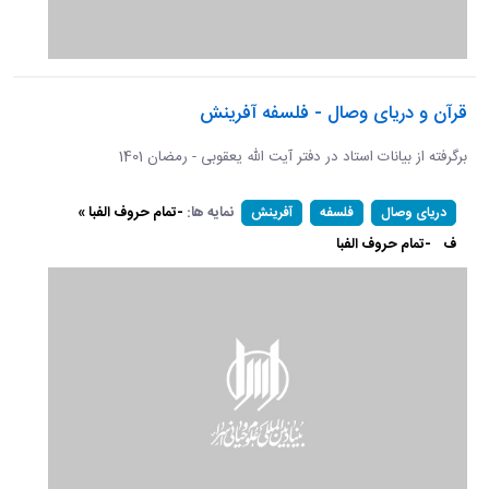
قرآن و دریای وصال - فلسفه آفرینش
برگرفته از بیانات استاد در دفتر آیت الله یعقوبی - رمضان 1401
نمایه ها:
-تمام حروف الفبا »
دریای وصال
فلسفه
آفرینش
ف
-تمام حروف الفبا