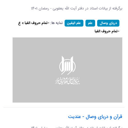
برگرفته از بیانات استاد در دفتر آیت الله یعقوبی - رمضان 1401
نمایه ها:
-تمام حروف الفبا » ع
دریای وصال
علم
علم الیقین
-تمام حروف الفبا
قرآن و دریای وصال - عندیت