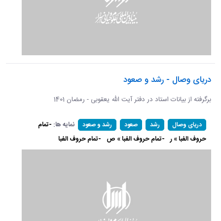
دریای وصال - رشد و صعود
برگرفته از بیانات استاد در دفتر آیت الله یعقوبی - رمضان 1401
نمایه ها:
-تمام
دریای وصال
رشد
صعود
رشد و صعود
حروف الفبا » ر
-تمام حروف الفبا » ص
-تمام حروف الفبا