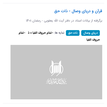
قرآن و دریای وصال - ذات حق
برگرفته از بیانات استاد در دفتر آیت الله یعقوبی - رمضان 1401
نمایه ها:
-تمام حروف الفبا » ذ
-تمام
دریای وصال
ذات حق
حروف الفبا