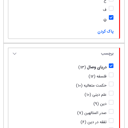
ع
ف
ن
پاک کردن
برچسب
دریای وصال
(13)
فلسفه
(12)
حکمت متعالیه
(10)
علم دینی
(10)
دین
(9)
صدر المتالهین
(7)
تفقه در دین
(6)