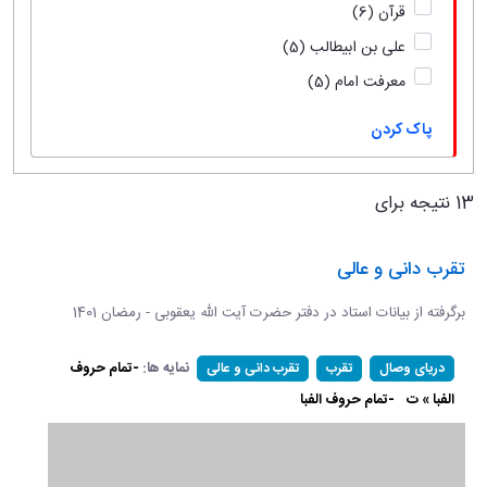
قرآن
(6)
علی بن ابیطالب
(5)
معرفت امام
(5)
پاک کردن
13 نتیجه برای
تقرب دانی و عالی
برگرفته از بیانات استاد در دفتر حضرت آیت الله یعقوبی - رمضان 1401
نمایه ها:
-تمام حروف
دریای وصال
تقرب
تقرب دانی و عالی
الفبا » ت
-تمام حروف الفبا