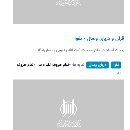
قرآن و دریای وصال - تقوا
بیانات استاد در دفتر حضرت آیت الله یعقوبی-رمضان1401
نمایه ها:
-تمام حروف الفبا » ت
-تمام حروف
تقوا
دریای وصال
الفبا