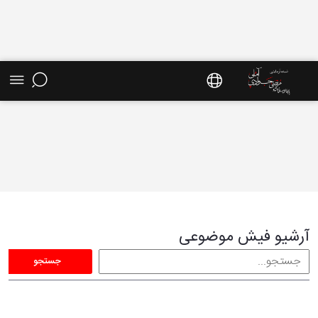
فیش موضوعی - سایت استاد مرتضی جوادی آملی
آرشیو فیش موضوعی
جستجو