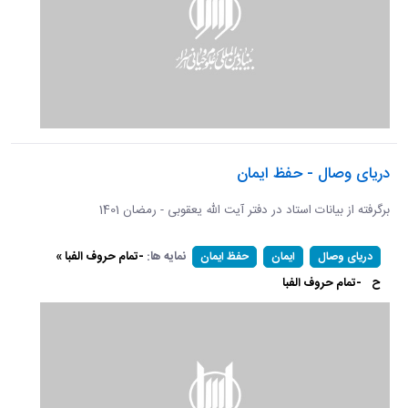
دریای وصال - حفظ ایمان
برگرفته از بیانات استاد در دفتر آیت الله یعقوبی - رمضان 1401
نمایه ها:
-تمام حروف الفبا »
دریای وصال
ایمان
حفظ ایمان
ح
-تمام حروف الفبا