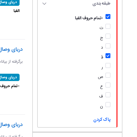
دریای وصال
طبقه بندی
الفبا
-تمام حروف الفبا
ت
ح
د
دریای وصال
ذ
برگرفته از بیان
ر
ص
دریای وصال
-تمام حروف ال
ع
ف
ن
پاک کردن
دریای وصال