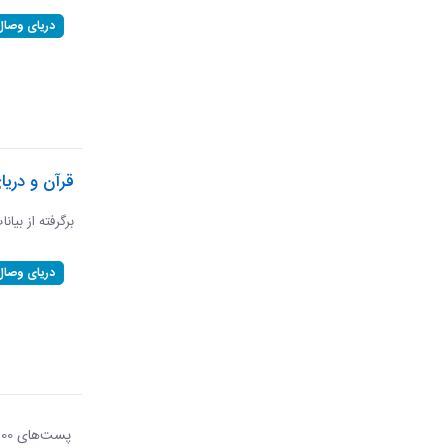
دریای وصال
قرآن و دریا
برگرفته از بیان
دریای وصال
پست‌‌های 100
هر ص