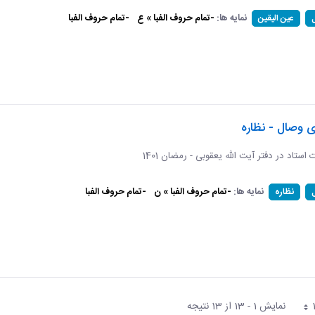
نمایه ها:
-تمام حروف الفبا » ع
-تمام حروف الفبا
عین الیقین
ی وصال - نظاره
ات استاد در دفتر آیت الله یعقوبی - رمضان 1401
نمایه ها:
-تمام حروف الفبا » ن
-تمام حروف الفبا
نظاره
نمایش 1 - 13 از 13 نتیجه
فحه