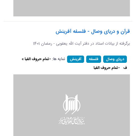
قرآن و دریای وصال - فلسفه آفرینش
برگرفته از بیانات استاد در دفتر آیت الله یعقوبی - رمضان 1401
نمایه ها:
-تمام حروف الفبا »
دریای وصال
فلسفه
آفرینش
ف
-تمام حروف الفبا