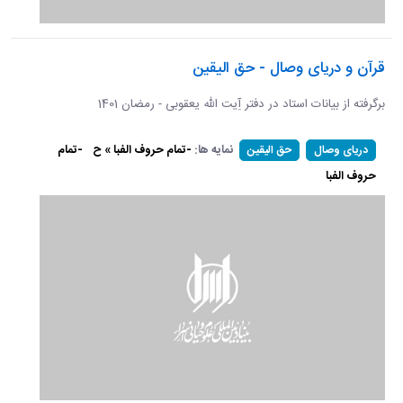
قرآن و دریای وصال - حق الیقین
برگرفته از بیانات استاد در دفتر آِیت الله یعقوبی - رمضان 1401
نمایه ها:
-تمام حروف الفبا » ح
-تمام
دریای وصال
حق الیقین
حروف الفبا