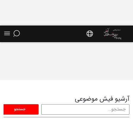
فیش موضوعی - سایت استاد مرتضی جوادی آملی
آرشیو فیش موضوعی
جستجو