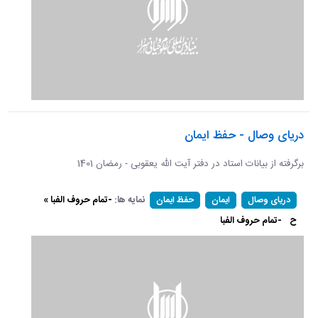
دریای وصال - حفظ ایمان
برگرفته از بیانات استاد در دفتر آیت الله یعقوبی - رمضان 1401
نمایه ها:
-تمام حروف الفبا »
دریای وصال
ایمان
حفظ ایمان
ح
-تمام حروف الفبا