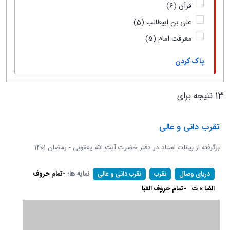
قرآن
(6)
علی بن ابیطالب
(5)
معرفت امام
(5)
پاک کردن
13 نتیجه برای
تقرب دانی و عالی
برگرفته از بیانات استاد در دفتر حضرت آیت الله یعقوبی - رمضان 1401
نمایه ها:
-تمام حروف
دریای وصال
تقرب
تقرب دانی و عالی
الفبا » ت
-تمام حروف الفبا