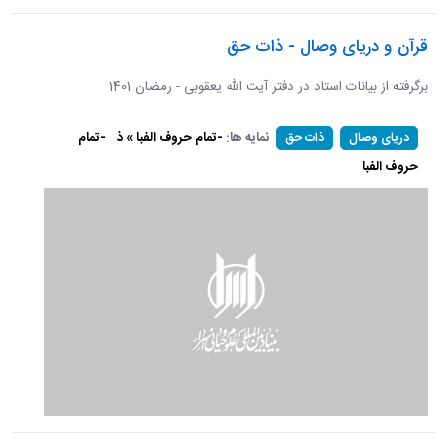
قرآن و دریای وصال - ذات حق
برگرفته از بیانات استاد در دفتر آیت الله یعقوبی - رمضان 1401
نمایه ها:
-تمام حروف الفبا » ذ
-تمام
دریای وصال
ذات حق
حروف الفبا