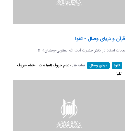
قرآن و دریای وصال - تقوا
بیانات استاد در دفتر حضرت آیت الله یعقوبی-رمضان1401
نمایه ها:
-تمام حروف الفبا » ت
-تمام حروف
تقوا
دریای وصال
الفبا