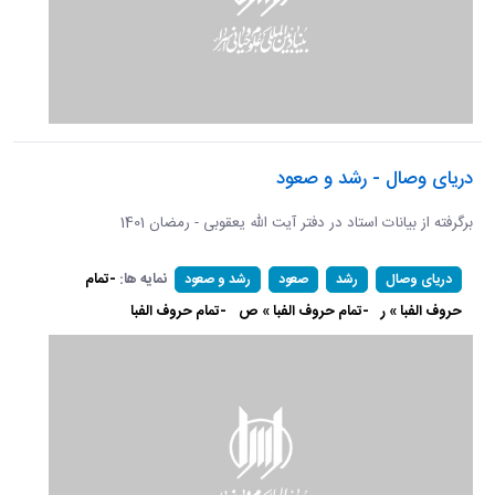
دریای وصال - رشد و صعود
برگرفته از بیانات استاد در دفتر آیت الله یعقوبی - رمضان 1401
نمایه ها:
-تمام
دریای وصال
رشد
صعود
رشد و صعود
حروف الفبا » ر
-تمام حروف الفبا » ص
-تمام حروف الفبا