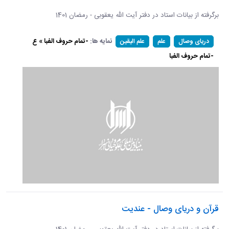
برگرفته از بیانات استاد در دفتر آیت الله یعقوبی - رمضان 1401
نمایه ها:
-تمام حروف الفبا » ع
دریای وصال
علم
علم الیقین
-تمام حروف الفبا
قرآن و دریای وصال - عندیت