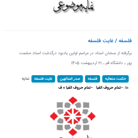
فلسفه / غایت فلسفه
برگرفته از سخنان استاد در مراسم اولین یادبود درگذشت استاد حشمت
پور ـ دانشگاه قم ـ 21 اردیبهشت 1405 ​​​​​​​
نمایه
حکمت متعالیه
فلسفه
صدر المتالهین
غایت فلسفه
ها:
-تمام حروف الفبا
-تمام حروف الفبا » ف