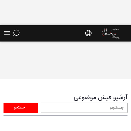
فیش موضوعی - سایت استاد مرتضی جوادی آملی
آرشیو فیش موضوعی
جستجو