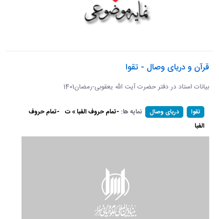
قرآن و دریای وصال - تقوا
بیانات استاد در دفتر حضرت آیت الله یعقوبی-رمضان1401
نمایه ها:
-تمام حروف الفبا » ت
-تمام حروف
تقوا
دریای وصال
الفبا