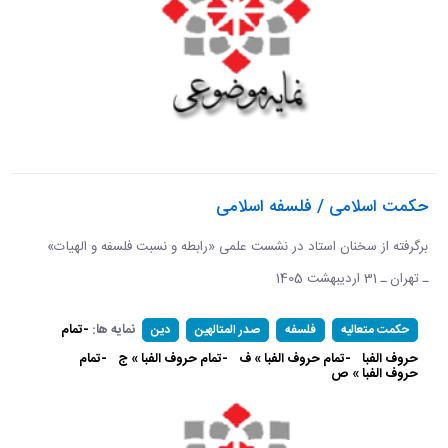
حکمت اسلامی / فلسفه اسلامی
برگرفته از سخنان استاد در نشست علمی «رابطه و نسبت فلسفه و الهیات»
ـ تهران ـ 31 اردیبهشت 1405
نمایه ها:
-تمام
حکمت متعالیه
فلسفه
صدر المتالهین
دین
حروف الفبا
-تمام حروف الفبا » ف
-تمام حروف الفبا » ج
-تمام
حروف الفبا » ص