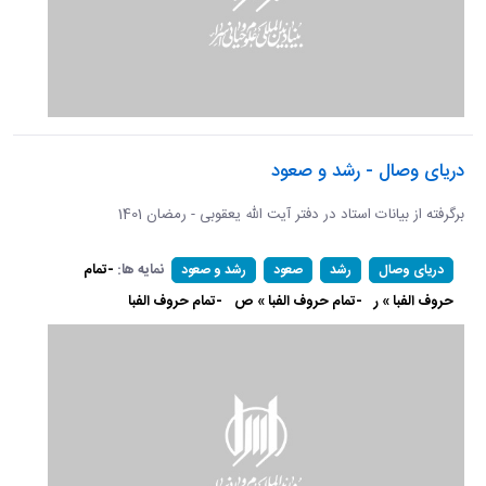
دریای وصال - رشد و صعود
برگرفته از بیانات استاد در دفتر آیت الله یعقوبی - رمضان 1401
نمایه ها:
-تمام
دریای وصال
رشد
صعود
رشد و صعود
حروف الفبا » ر
-تمام حروف الفبا » ص
-تمام حروف الفبا