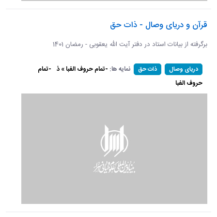
قرآن و دریای وصال - ذات حق
برگرفته از بیانات استاد در دفتر آیت الله یعقوبی - رمضان 1401
نمایه ها:
-تمام حروف الفبا » ذ
-تمام
دریای وصال
ذات حق
حروف الفبا