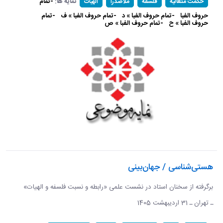
نمایه ها:
-تمام
حکمت متعالیه
فلسفه
ملاصدرا
الهیات
حروف الفبا
-تمام حروف الفبا » د
-تمام حروف الفبا » ف
-تمام
حروف الفبا » ح
-تمام حروف الفبا » ص
هستی‌شناسی / جهان‌بینی
برگرفته از سخنان استاد در نشست علمی «رابطه و نسبت فلسفه و الهیات»
ـ تهران ـ 31 اردیبهشت 1405