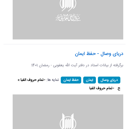
دریای وصال - حفظ ایمان
برگرفته از بیانات استاد در دفتر آیت الله یعقوبی - رمضان 1401
نمایه ها:
-تمام حروف الفبا »
دریای وصال
ایمان
حفظ ایمان
ح
-تمام حروف الفبا