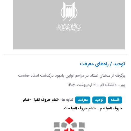
توحید / راه‌های معرفت
برگرفته از سخنان استاد در مراسم اولین یادبود درگذشت استاد حشمت
پور ـ دانشگاه قم ـ 21 اردیبهشت 1405 ​​​​​​​
نمایه ها:
-تمام حروف الفبا
-تمام
فلسفه
توحید
معرفت
حروف الفبا » م
-تمام حروف الفبا » ت