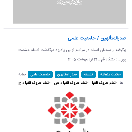
صدرالمتألهین / جامعیت علمی
برگرفته از سخنان استاد در مراسم اولین یادبود درگذشت استاد حشمت
پور ـ دانشگاه قم ـ 21 اردیبهشت 1405 ​​​​​​​
نمایه
حکمت متعالیه
فلسفه
صدر المتالهین
جامعیت علمی
ها:
-تمام حروف الفبا
-تمام حروف الفبا » ص
-تمام حروف الفبا » ح