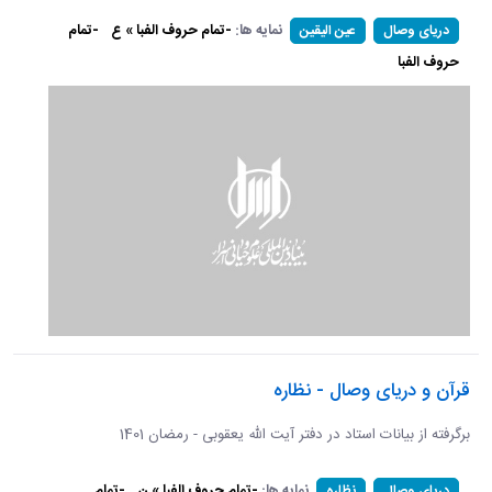
نمایه ها:
-تمام حروف الفبا » ع
-تمام
دریای وصال
عین الیقین
حروف الفبا
قرآن و دریای وصال - نظاره
برگرفته از بیانات استاد در دفتر آیت الله یعقوبی - رمضان 1401
نمایه ها:
-تمام حروف الفبا » ن
-تمام
دریای وصال
نظاره