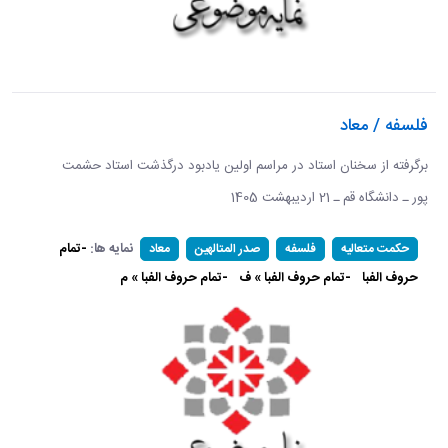
فلسفه / معاد
برگرفته از سخنان استاد در مراسم اولین یادبود درگذشت استاد حشمت
پور ـ دانشگاه قم ـ 21 اردیبهشت 1405 ​​​​​​​
نمایه ها:
-تمام
حکمت متعالیه
فلسفه
صدر المتالهین
معاد
حروف الفبا
-تمام حروف الفبا » ف
-تمام حروف الفبا » م