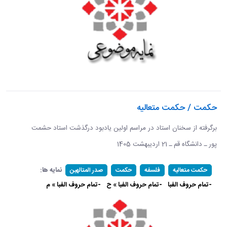
حکمت / حکمت متعالیه
برگرفته از سخنان استاد در مراسم اولین یادبود درگذشت استاد حشمت
پور ـ دانشگاه قم ـ 21 اردیبهشت 1405 ​​​​​​​
نمایه ها:
حکمت متعالیه
فلسفه
حکمت
صدر المتالهین
-تمام حروف الفبا
-تمام حروف الفبا » ح
-تمام حروف الفبا » م