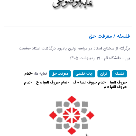
فلسفه / معرفت حق
برگرفته از سخنان استاد در مراسم اولین یادبود درگذشت استاد حشمت
پور ـ دانشگاه قم ـ 21 اردیبهشت 1405 ​​​​​​​
نمایه ها:
-تمام
فلسفه
قرآن
آیات انفسی
معرفت حق
حروف الفبا
-تمام حروف الفبا » ف
-تمام حروف الفبا » ح
-تمام
حروف الفبا » م