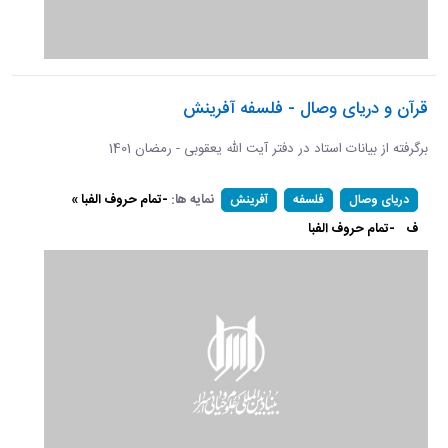
قرآن و دریای وصال - فلسفه آفرینش
برگرفته از بیانات استاد در دفتر آیت الله یعقوبی - رمضان 1401
نمایه ها:
-تمام حروف الفبا »
دریای وصال
فلسفه
آفرینش
ف
-تمام حروف الفبا