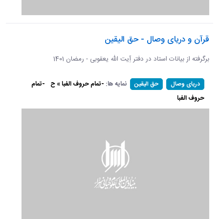
قرآن و دریای وصال - حق الیقین
برگرفته از بیانات استاد در دفتر آِیت الله یعقوبی - رمضان 1401
نمایه ها:
-تمام حروف الفبا » ح
-تمام
دریای وصال
حق الیقین
حروف الفبا