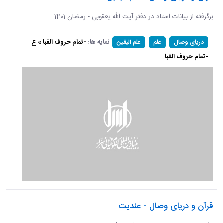
برگرفته از بیانات استاد در دفتر آیت الله یعقوبی - رمضان 1401
نمایه ها:
-تمام حروف الفبا » ع
دریای وصال
علم
علم الیقین
-تمام حروف الفبا
قرآن و دریای وصال - عندیت