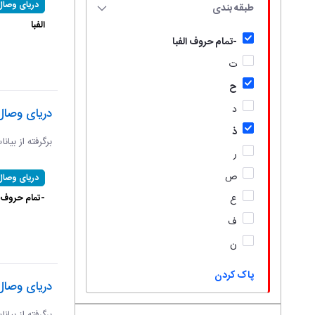
دریای وصال
طبقه بندی
الفبا
-تمام حروف الفبا
ت
ح
د
دریای وصال
ذ
برگرفته از بیان
ر
ص
دریای وصال
-تمام حروف ال
ع
ف
ن
پاک کردن
دریای وصال