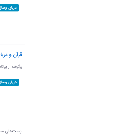
دریای وصال
قرآن و دریا
برگرفته از بیان
دریای وصال
پست‌‌های 100
هر ص