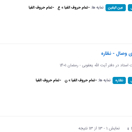
نمایه ها:
-تمام حروف الفبا » ع
-تمام حروف الفبا
عین الیقین
ی وصال - نظاره
ات استاد در دفتر آیت الله یعقوبی - رمضان 1401
نمایه ها:
-تمام حروف الفبا » ن
-تمام حروف الفبا
نظاره
نمایش 1 - 13 از 13 نتیجه
فحه