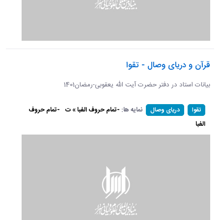
قرآن و دریای وصال - تقوا
بیانات استاد در دفتر حضرت آیت الله یعقوبی-رمضان1401
نمایه ها:
-تمام حروف الفبا » ت
-تمام حروف
تقوا
دریای وصال
الفبا