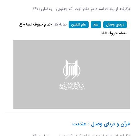
برگرفته از بیانات استاد در دفتر آیت الله یعقوبی - رمضان 1401
نمایه ها:
-تمام حروف الفبا » ع
دریای وصال
علم
علم الیقین
-تمام حروف الفبا
قرآن و دریای وصال - عندیت