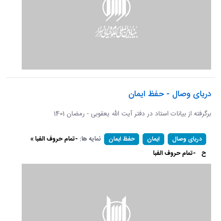
دریای وصال - حفظ ایمان
برگرفته از بیانات استاد در دفتر آیت الله یعقوبی - رمضان 1401
نمایه ها:
-تمام حروف الفبا »
دریای وصال
ایمان
حفظ ایمان
ح
-تمام حروف الفبا