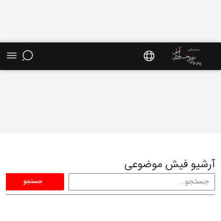
فیش موضوعی - سایت استاد مرتضی جوادی آملی
آرشیو فیش موضوعی
جستجو