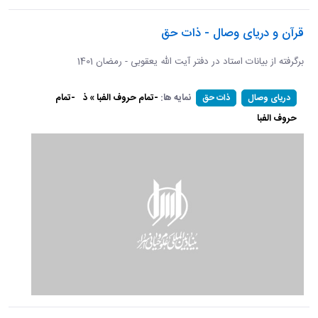
قرآن و دریای وصال - ذات حق
برگرفته از بیانات استاد در دفتر آیت الله یعقوبی - رمضان 1401
نمایه ها:
-تمام حروف الفبا » ذ
-تمام
دریای وصال
ذات حق
حروف الفبا