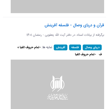
قرآن و دریای وصال - فلسفه آفرینش
برگرفته از بیانات استاد در دفتر آیت الله یعقوبی - رمضان 1401
نمایه ها:
-تمام حروف الفبا »
دریای وصال
فلسفه
آفرینش
ف
-تمام حروف الفبا