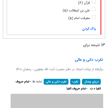
قرآن
(6)
علی بن ابیطالب
(5)
معرفت امام
(5)
پاک کردن
13 نتیجه برای
تقرب دانی و عالی
برگرفته از بیانات استاد در دفتر حضرت آیت الله یعقوبی - رمضان 1401
نمایه ها:
-تمام حروف
دریای وصال
تقرب
تقرب دانی و عالی
الفبا » ت
-تمام حروف الفبا