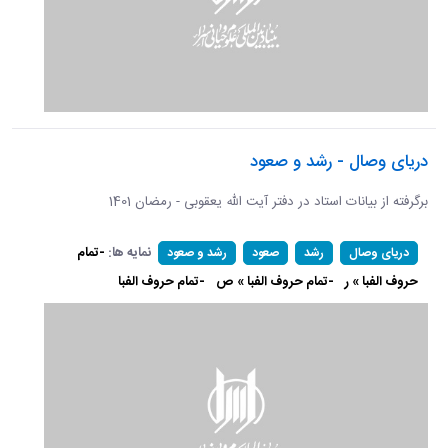
دریای وصال - رشد و صعود
برگرفته از بیانات استاد در دفتر آیت الله یعقوبی - رمضان 1401
نمایه ها:
-تمام
دریای وصال
رشد
صعود
رشد و صعود
حروف الفبا » ر
-تمام حروف الفبا » ص
-تمام حروف الفبا