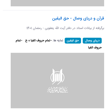
قرآن و دریای وصال - حق الیقین
برگرفته از بیانات استاد در دفتر آِیت الله یعقوبی - رمضان 1401
نمایه ها:
-تمام حروف الفبا » ح
-تمام
دریای وصال
حق الیقین
حروف الفبا