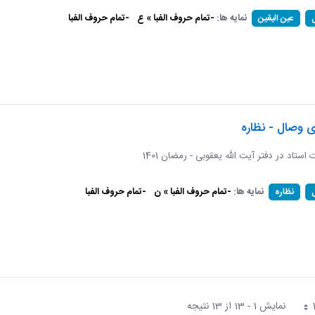
نمایه ها:
-تمام حروف الفبا » ع
-تمام حروف الفبا
عین الیقین
ی وصال - نظاره
ات استاد در دفتر آیت الله یعقوبی - رمضان 1401
نمایه ها:
-تمام حروف الفبا » ن
-تمام حروف الفبا
نظاره
نمایش 1 - 13 از 13 نتیجه
فحه