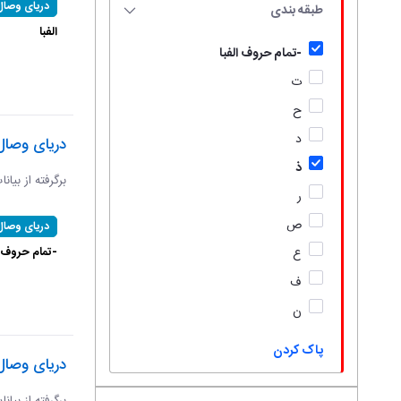
دریای وصال
طبقه بندی
الفبا
-تمام حروف الفبا
ت
ح
د
دریای وصال
ذ
برگرفته از بیان
ر
ص
دریای وصال
-تمام حروف ال
ع
ف
ن
پاک کردن
دریای وصال