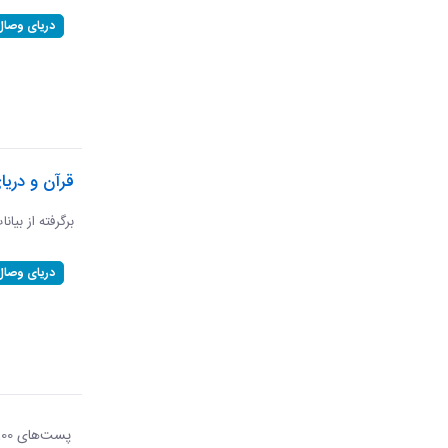
دریای وصال
قرآن و دریا
برگرفته از بیان
دریای وصال
پست‌‌های 100
هر ص