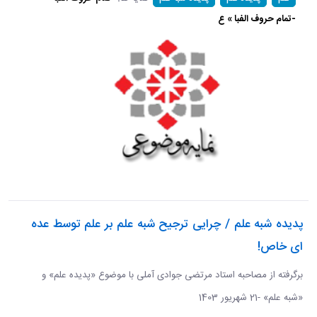
-تمام حروف الفبا » ع
پدیده شبه علم / چرایی ترجیح شبه علم بر علم توسط عده
ای خاص!
برگرفته از مصاحبه استاد مرتضی جوادی آملی با موضوع «پدیده علم» و
«شبه علم» -21 شهریور 1403