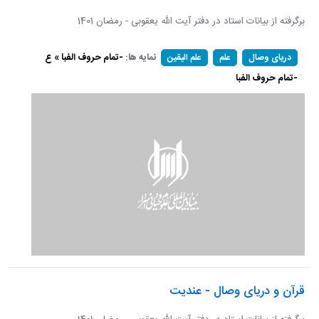
برگرفته از بیانات استاد در دفتر آیت الله یعقوبی - رمضان 1401
نمایه ها:
-تمام حروف الفبا » ع
دریای وصال
علم
علم الیقین
-تمام حروف الفبا
قرآن و دریای وصال - عندیت