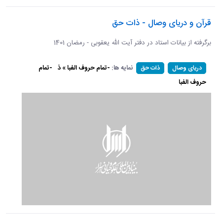
قرآن و دریای وصال - ذات حق
برگرفته از بیانات استاد در دفتر آیت الله یعقوبی - رمضان 1401
نمایه ها:
-تمام حروف الفبا » ذ
-تمام
دریای وصال
ذات حق
حروف الفبا