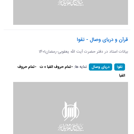
قرآن و دریای وصال - تقوا
بیانات استاد در دفتر حضرت آیت الله یعقوبی-رمضان1401
نمایه ها:
-تمام حروف الفبا » ت
-تمام حروف
تقوا
دریای وصال
الفبا