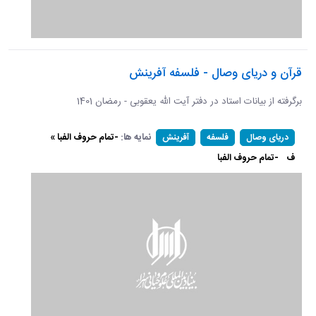
قرآن و دریای وصال - فلسفه آفرینش
برگرفته از بیانات استاد در دفتر آیت الله یعقوبی - رمضان 1401
نمایه ها:
-تمام حروف الفبا »
دریای وصال
فلسفه
آفرینش
ف
-تمام حروف الفبا