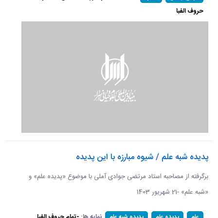
حروف الفبا
پدیده شبه علم / شیوه مبارزه با این پدیده
برگرفته از مصاحبه استاد مرتضی جوادی آملی با موضوع «پدیده علم» و
«شبه علم» -21 شهریور 1403
نمایه ها:
-تمام حروف الفبا
علم
پدیده علم
پدیده شبه علم