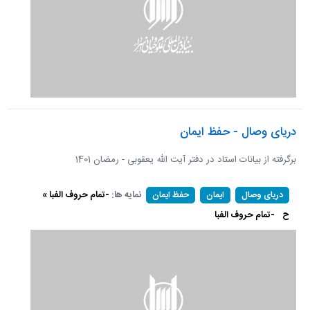
دریای وصال - حفظ ایمان
برگرفته از بیانات استاد در دفتر آیت الله یعقوبی - رمضان 1401
نمایه ها:
-تمام حروف الفبا »
دریای وصال
ایمان
حفظ ایمان
ح
-تمام حروف الفبا