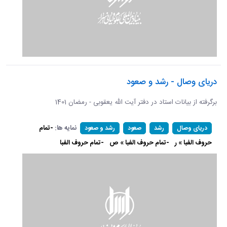
دریای وصال - رشد و صعود
برگرفته از بیانات استاد در دفتر آیت الله یعقوبی - رمضان 1401
نمایه ها:
-تمام
دریای وصال
رشد
صعود
رشد و صعود
حروف الفبا » ر
-تمام حروف الفبا » ص
-تمام حروف الفبا