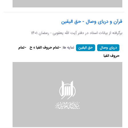
قرآن و دریای وصال - حق الیقین
برگرفته از بیانات استاد در دفتر آِیت الله یعقوبی - رمضان 1401
نمایه ها:
-تمام حروف الفبا » ح
-تمام
دریای وصال
حق الیقین
حروف الفبا