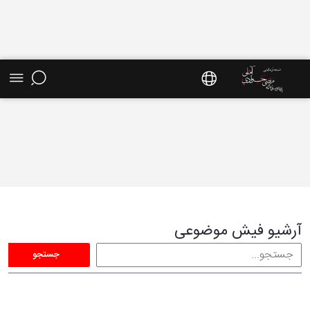
فیش موضوعی - سایت استاد مرتضی جوادی آملی
آرشیو فیش موضوعی
جستجو