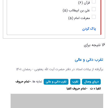
قرآن
(6)
علی بن ابیطالب
(5)
معرفت امام
(5)
پاک کردن
16 نتیجه برای
تقرب دانی و عالی
برگرفته از بیانات استاد در دفتر حضرت آیت الله یعقوبی - رمضان 1401
نمایه ها:
-تمام حروف
دریای وصال
تقرب
تقرب دانی و عالی
الفبا » ت
-تمام حروف الفبا