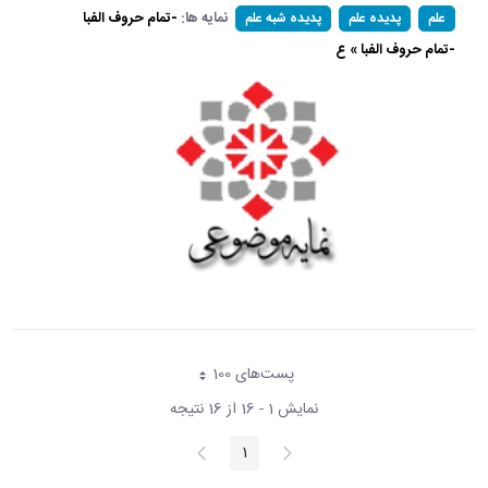
نمایه ها:
-تمام حروف الفبا
علم
پدیده علم
پدیده شبه علم
-تمام حروف الفبا » ع
پست‌‌های 100
هر صفحه
نمایش 1 - 16 از 16 نتیجه
پیغام
صفحه
1
صفحه
قبلی
بعد