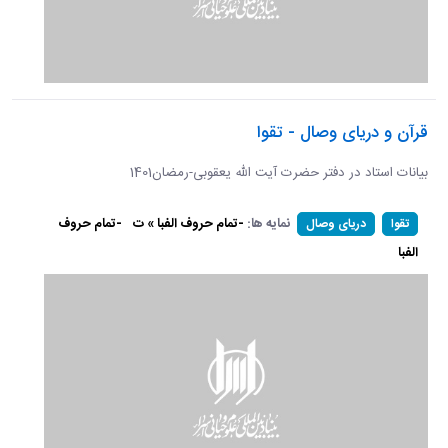
قرآن و دریای وصال - تقوا
بیانات استاد در دفتر حضرت آیت الله یعقوبی-رمضان1401
نمایه ها:
-تمام حروف الفبا » ت
-تمام حروف
تقوا
دریای وصال
الفبا