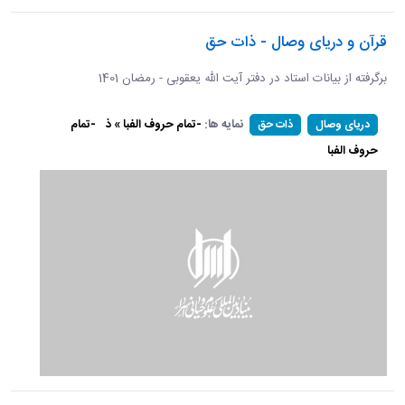
قرآن و دریای وصال - ذات حق
برگرفته از بیانات استاد در دفتر آیت الله یعقوبی - رمضان 1401
نمایه ها:
-تمام حروف الفبا » ذ
-تمام
دریای وصال
ذات حق
حروف الفبا