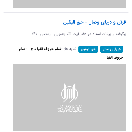
قرآن و دریای وصال - حق الیقین
برگرفته از بیانات استاد در دفتر آِیت الله یعقوبی - رمضان 1401
نمایه ها:
-تمام حروف الفبا » ح
-تمام
دریای وصال
حق الیقین
حروف الفبا