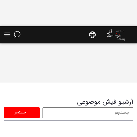
فیش موضوعی - سایت استاد مرتضی جوادی آملی
آرشیو فیش موضوعی
جستجو