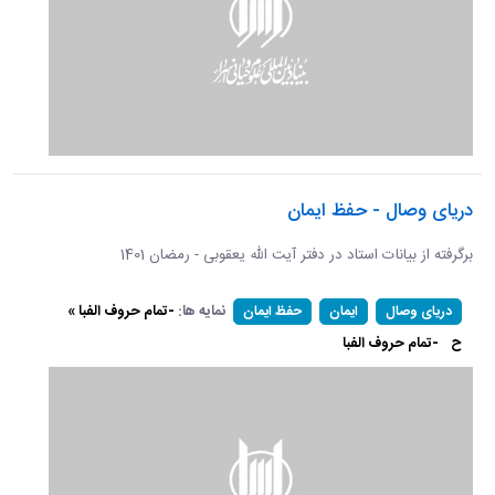
دریای وصال - حفظ ایمان
برگرفته از بیانات استاد در دفتر آیت الله یعقوبی - رمضان 1401
نمایه ها:
-تمام حروف الفبا »
دریای وصال
ایمان
حفظ ایمان
ح
-تمام حروف الفبا