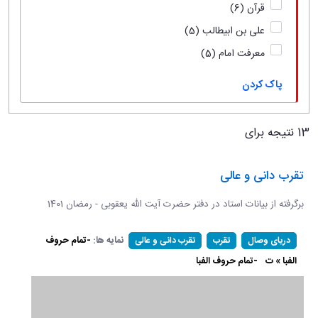
قرآن
(6)
علی بن ابیطالب
(5)
معرفت امام
(5)
پاک کردن
13 نتیجه برای
تقرب دانی و عالی
برگرفته از بیانات استاد در دفتر حضرت آیت الله یعقوبی - رمضان 1401
نمایه ها:
-تمام حروف
دریای وصال
تقرب
تقرب دانی و عالی
الفبا » ت
-تمام حروف الفبا