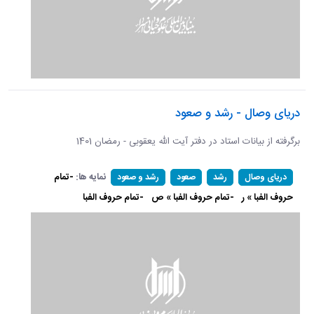
دریای وصال - رشد و صعود
برگرفته از بیانات استاد در دفتر آیت الله یعقوبی - رمضان 1401
نمایه ها:
-تمام
دریای وصال
رشد
صعود
رشد و صعود
حروف الفبا » ر
-تمام حروف الفبا » ص
-تمام حروف الفبا