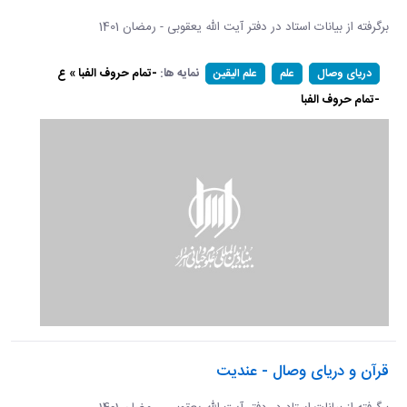
برگرفته از بیانات استاد در دفتر آیت الله یعقوبی - رمضان 1401
نمایه ها:
-تمام حروف الفبا » ع
دریای وصال
علم
علم الیقین
-تمام حروف الفبا
قرآن و دریای وصال - عندیت