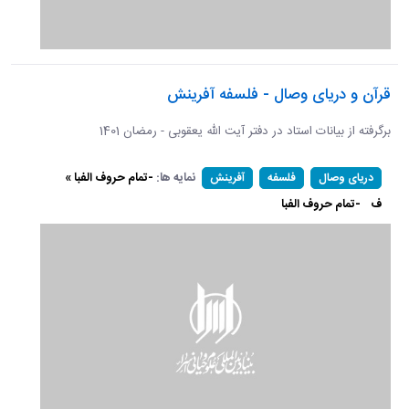
قرآن و دریای وصال - فلسفه آفرینش
برگرفته از بیانات استاد در دفتر آیت الله یعقوبی - رمضان 1401
نمایه ها:
-تمام حروف الفبا »
دریای وصال
فلسفه
آفرینش
ف
-تمام حروف الفبا