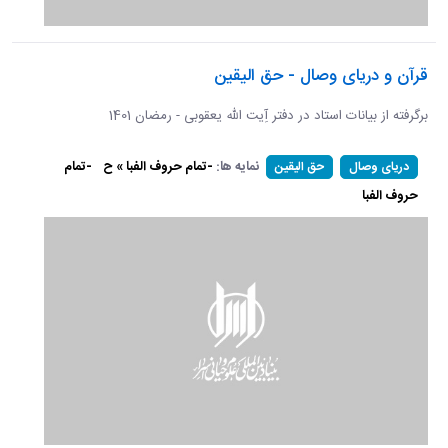
قرآن و دریای وصال - حق الیقین
برگرفته از بیانات استاد در دفتر آِیت الله یعقوبی - رمضان 1401
نمایه ها:
-تمام حروف الفبا » ح
-تمام
دریای وصال
حق الیقین
حروف الفبا