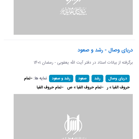
دریای وصال - رشد و صعود
برگرفته از بیانات استاد در دفتر آیت الله یعقوبی - رمضان 1401
نمایه ها:
-تمام
دریای وصال
رشد
صعود
رشد و صعود
حروف الفبا » ر
-تمام حروف الفبا » ص
-تمام حروف الفبا