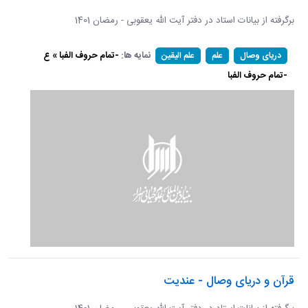
برگرفته از بیانات استاد در دفتر آیت الله یعقوبی - رمضان 1401
نمایه ها:
-تمام حروف الفبا » ع
دریای وصال
علم
علم الیقین
-تمام حروف الفبا
قرآن و دریای وصال - عندیت