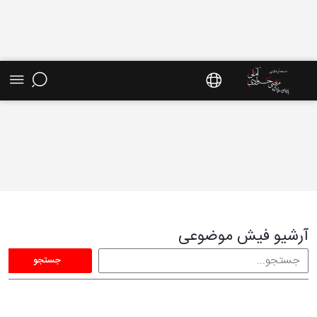
فیش موضوعی - سایت استاد مرتضی جوادی آملی
آرشیو فیش موضوعی
جستجو