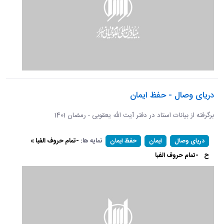
دریای وصال - حفظ ایمان
برگرفته از بیانات استاد در دفتر آیت الله یعقوبی - رمضان 1401
نمایه ها:
-تمام حروف الفبا »
دریای وصال
ایمان
حفظ ایمان
ح
-تمام حروف الفبا