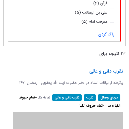
قرآن
(6)
علی بن ابیطالب
(5)
معرفت امام
(5)
پاک کردن
13 نتیجه برای
تقرب دانی و عالی
برگرفته از بیانات استاد در دفتر حضرت آیت الله یعقوبی - رمضان 1401
نمایه ها:
-تمام حروف
دریای وصال
تقرب
تقرب دانی و عالی
الفبا » ت
-تمام حروف الفبا