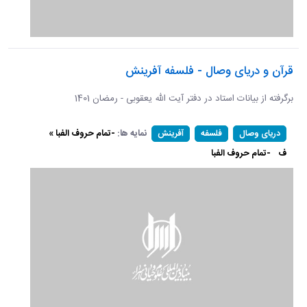
قرآن و دریای وصال - فلسفه آفرینش
برگرفته از بیانات استاد در دفتر آیت الله یعقوبی - رمضان 1401
نمایه ها:
-تمام حروف الفبا »
دریای وصال
فلسفه
آفرینش
ف
-تمام حروف الفبا