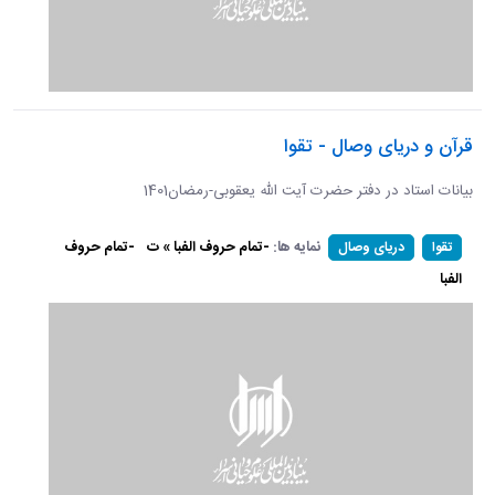
قرآن و دریای وصال - تقوا
بیانات استاد در دفتر حضرت آیت الله یعقوبی-رمضان1401
نمایه ها:
-تمام حروف الفبا » ت
-تمام حروف
تقوا
دریای وصال
الفبا