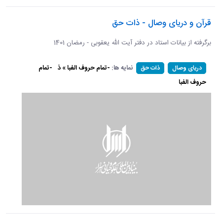
قرآن و دریای وصال - ذات حق
برگرفته از بیانات استاد در دفتر آیت الله یعقوبی - رمضان 1401
نمایه ها:
-تمام حروف الفبا » ذ
-تمام
دریای وصال
ذات حق
حروف الفبا