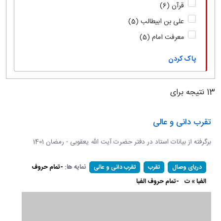
قرآن
(6)
علی بن ابیطالب
(5)
معرفت امام
(5)
پاک کردن
13 نتیجه برای
تقرب دانی و عالی
برگرفته از بیانات استاد در دفتر حضرت آیت الله یعقوبی - رمضان 1401
نمایه ها:
-تمام حروف
دریای وصال
تقرب
تقرب دانی و عالی
الفبا » ت
-تمام حروف الفبا