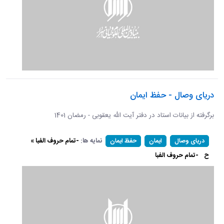
دریای وصال - حفظ ایمان
برگرفته از بیانات استاد در دفتر آیت الله یعقوبی - رمضان 1401
نمایه ها:
-تمام حروف الفبا »
دریای وصال
ایمان
حفظ ایمان
ح
-تمام حروف الفبا