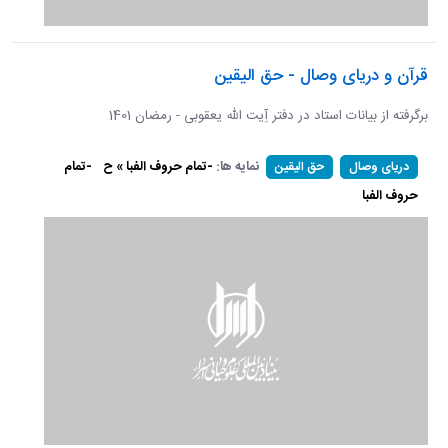
قرآن و دریای وصال - حق الیقین
برگرفته از بیانات استاد در دفتر آِیت الله یعقوبی - رمضان 1401
نمایه ها:
-تمام حروف الفبا » ح
-تمام
دریای وصال
حق الیقین
حروف الفبا