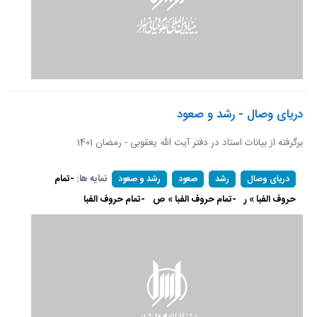
دریای وصال - رشد و صعود
برگرفته از بیانات استاد در دفتر آیت الله یعقوبی - رمضان 1401
نمایه ها:
-تمام
دریای وصال
رشد
صعود
رشد و صعود
حروف الفبا » ر
-تمام حروف الفبا » ص
-تمام حروف الفبا