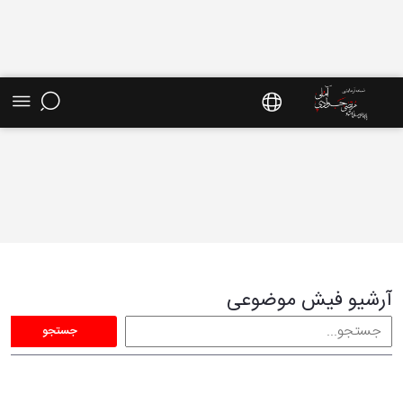
فیش موضوعی - سایت استاد مرتضی جوادی آملی
آرشیو فیش موضوعی
جستجو