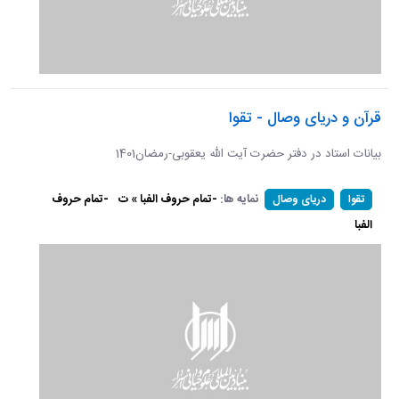
قرآن و دریای وصال - تقوا
بیانات استاد در دفتر حضرت آیت الله یعقوبی-رمضان1401
نمایه ها:
-تمام حروف الفبا » ت
-تمام حروف
تقوا
دریای وصال
الفبا