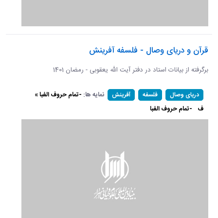
قرآن و دریای وصال - فلسفه آفرینش
برگرفته از بیانات استاد در دفتر آیت الله یعقوبی - رمضان 1401
نمایه ها:
-تمام حروف الفبا »
دریای وصال
فلسفه
آفرینش
ف
-تمام حروف الفبا