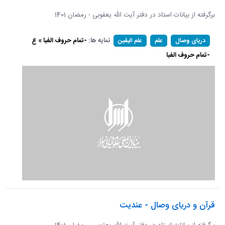
برگرفته از بیانات استاد در دفتر آیت الله یعقوبی - رمضان 1401
نمایه ها:
-تمام حروف الفبا » ع
دریای وصال
علم
علم الیقین
-تمام حروف الفبا
قرآن و دریای وصال - عندیت