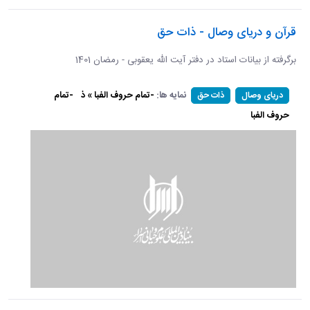
قرآن و دریای وصال - ذات حق
برگرفته از بیانات استاد در دفتر آیت الله یعقوبی - رمضان 1401
نمایه ها:
-تمام حروف الفبا » ذ
-تمام
دریای وصال
ذات حق
حروف الفبا