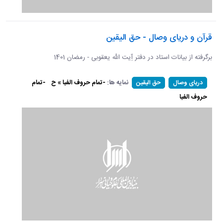
قرآن و دریای وصال - حق الیقین
برگرفته از بیانات استاد در دفتر آِیت الله یعقوبی - رمضان 1401
نمایه ها:
-تمام حروف الفبا » ح
-تمام
دریای وصال
حق الیقین
حروف الفبا