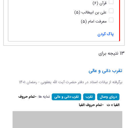
قرآن
(6)
علی بن ابیطالب
(5)
معرفت امام
(5)
پاک کردن
13 نتیجه برای
تقرب دانی و عالی
برگرفته از بیانات استاد در دفتر حضرت آیت الله یعقوبی - رمضان 1401
نمایه ها:
-تمام حروف
دریای وصال
تقرب
تقرب دانی و عالی
الفبا » ت
-تمام حروف الفبا