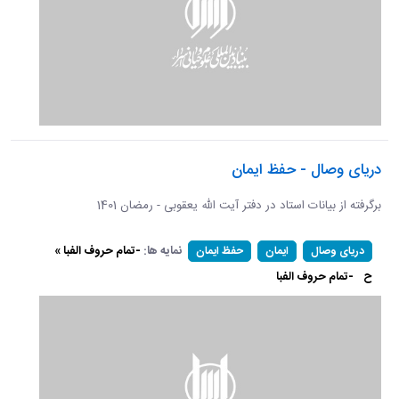
دریای وصال - حفظ ایمان
برگرفته از بیانات استاد در دفتر آیت الله یعقوبی - رمضان 1401
نمایه ها:
-تمام حروف الفبا »
دریای وصال
ایمان
حفظ ایمان
ح
-تمام حروف الفبا