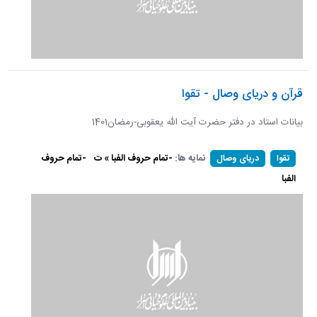
قرآن و دریای وصال - تقوا
بیانات استاد در دفتر حضرت آیت الله یعقوبی-رمضان1401
نمایه ها:
-تمام حروف الفبا » ت
-تمام حروف
تقوا
دریای وصال
الفبا