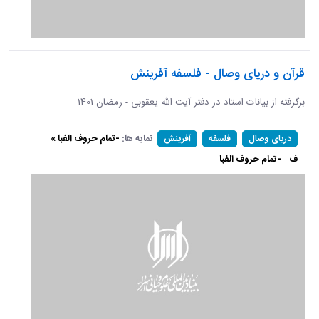
قرآن و دریای وصال - فلسفه آفرینش
برگرفته از بیانات استاد در دفتر آیت الله یعقوبی - رمضان 1401
نمایه ها:
-تمام حروف الفبا »
دریای وصال
فلسفه
آفرینش
ف
-تمام حروف الفبا