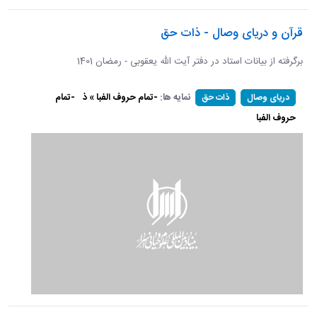
قرآن و دریای وصال - ذات حق
برگرفته از بیانات استاد در دفتر آیت الله یعقوبی - رمضان 1401
نمایه ها:
-تمام حروف الفبا » ذ
-تمام
دریای وصال
ذات حق
حروف الفبا