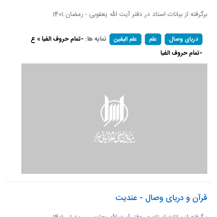
برگرفته از بیانات استاد در دفتر آیت الله یعقوبی - رمضان 1401
نمایه ها:
-تمام حروف الفبا » ع
دریای وصال
علم
علم الیقین
-تمام حروف الفبا
قرآن و دریای وصال - عندیت