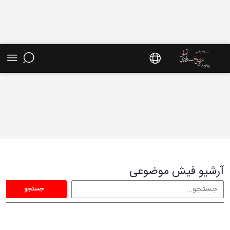
فیش موضوعی - سایت استاد مرتضی جوادی آملی
آرشیو فیش موضوعی
جستجو