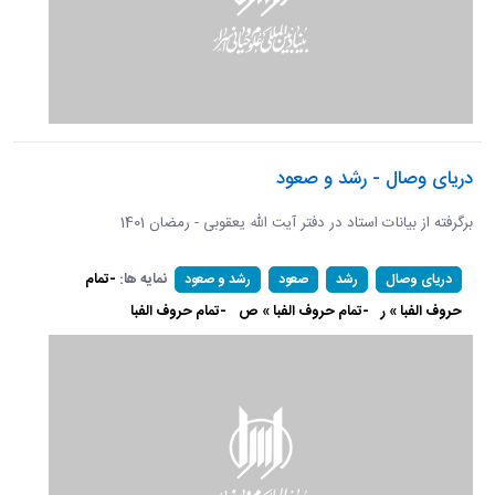
دریای وصال - رشد و صعود
برگرفته از بیانات استاد در دفتر آیت الله یعقوبی - رمضان 1401
نمایه ها:
-تمام
دریای وصال
رشد
صعود
رشد و صعود
حروف الفبا » ر
-تمام حروف الفبا » ص
-تمام حروف الفبا