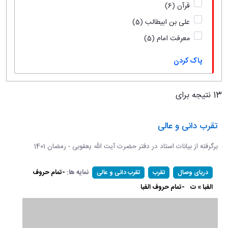
قرآن
(6)
علی بن ابیطالب
(5)
معرفت امام
(5)
پاک کردن
13 نتیجه برای
تقرب دانی و عالی
برگرفته از بیانات استاد در دفتر حضرت آیت الله یعقوبی - رمضان 1401
نمایه ها:
-تمام حروف
دریای وصال
تقرب
تقرب دانی و عالی
الفبا » ت
-تمام حروف الفبا