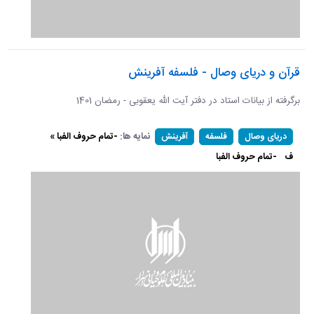
قرآن و دریای وصال - فلسفه آفرینش
برگرفته از بیانات استاد در دفتر آیت الله یعقوبی - رمضان 1401
نمایه ها:
-تمام حروف الفبا »
دریای وصال
فلسفه
آفرینش
ف
-تمام حروف الفبا