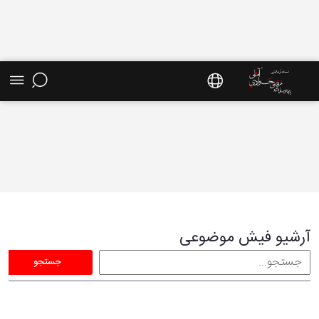
فیش موضوعی - سایت استاد مرتضی جوادی آملی
آرشیو فیش موضوعی
جستجو