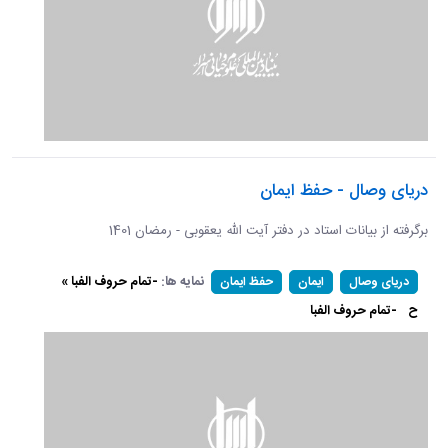
دریای وصال - حفظ ایمان
برگرفته از بیانات استاد در دفتر آیت الله یعقوبی - رمضان 1401
نمایه ها:
-تمام حروف الفبا »
دریای وصال
ایمان
حفظ ایمان
ح
-تمام حروف الفبا