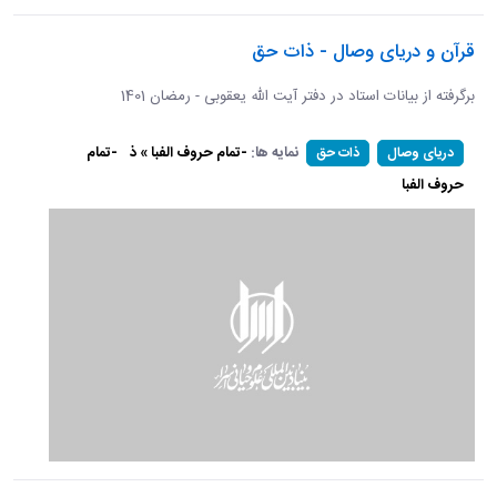
قرآن و دریای وصال - ذات حق
برگرفته از بیانات استاد در دفتر آیت الله یعقوبی - رمضان 1401
نمایه ها:
-تمام حروف الفبا » ذ
-تمام
دریای وصال
ذات حق
حروف الفبا