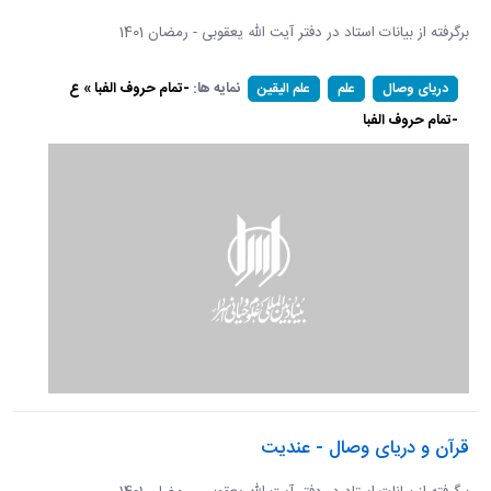
برگرفته از بیانات استاد در دفتر آیت الله یعقوبی - رمضان 1401
نمایه ها:
-تمام حروف الفبا » ع
دریای وصال
علم
علم الیقین
-تمام حروف الفبا
قرآن و دریای وصال - عندیت