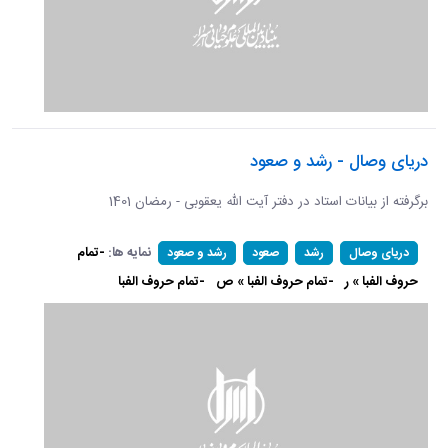
دریای وصال - رشد و صعود
برگرفته از بیانات استاد در دفتر آیت الله یعقوبی - رمضان 1401
نمایه ها:
-تمام
دریای وصال
رشد
صعود
رشد و صعود
حروف الفبا » ر
-تمام حروف الفبا » ص
-تمام حروف الفبا