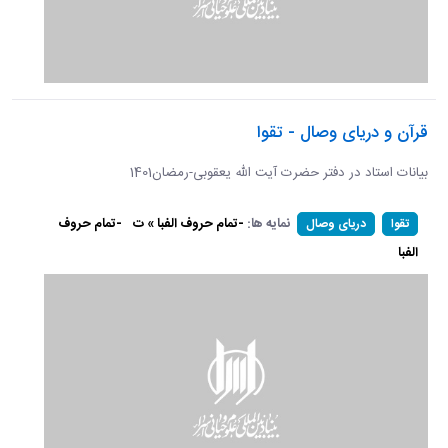
قرآن و دریای وصال - تقوا
بیانات استاد در دفتر حضرت آیت الله یعقوبی-رمضان1401
نمایه ها:
-تمام حروف الفبا » ت
-تمام حروف
تقوا
دریای وصال
الفبا