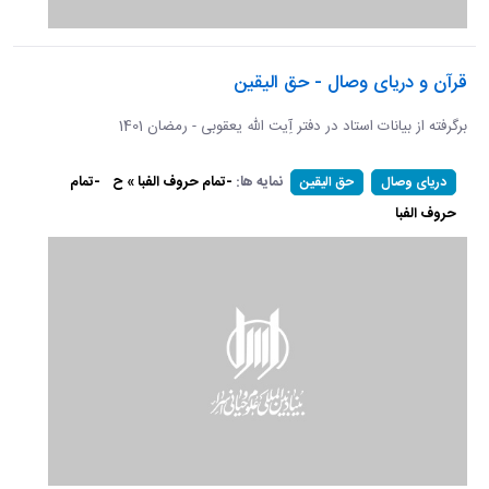
قرآن و دریای وصال - حق الیقین
برگرفته از بیانات استاد در دفتر آِیت الله یعقوبی - رمضان 1401
نمایه ها:
-تمام حروف الفبا » ح
-تمام
دریای وصال
حق الیقین
حروف الفبا