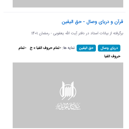
قرآن و دریای وصال - حق الیقین
برگرفته از بیانات استاد در دفتر آِیت الله یعقوبی - رمضان 1401
نمایه ها:
-تمام حروف الفبا » ح
-تمام
دریای وصال
حق الیقین
حروف الفبا