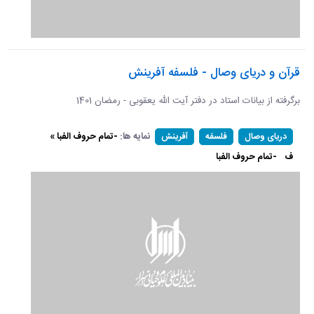
قرآن و دریای وصال - فلسفه آفرینش
برگرفته از بیانات استاد در دفتر آیت الله یعقوبی - رمضان 1401
نمایه ها:
-تمام حروف الفبا »
دریای وصال
فلسفه
آفرینش
ف
-تمام حروف الفبا