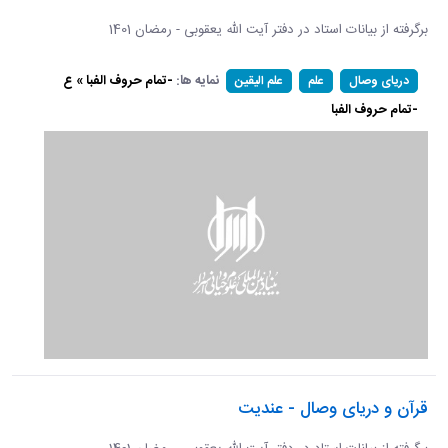
برگرفته از بیانات استاد در دفتر آیت الله یعقوبی - رمضان 1401
نمایه ها:
-تمام حروف الفبا » ع
دریای وصال
علم
علم الیقین
-تمام حروف الفبا
قرآن و دریای وصال - عندیت