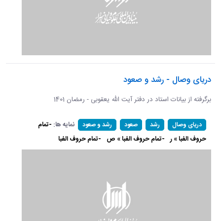
دریای وصال - رشد و صعود
برگرفته از بیانات استاد در دفتر آیت الله یعقوبی - رمضان 1401
نمایه ها:
-تمام
دریای وصال
رشد
صعود
رشد و صعود
حروف الفبا » ر
-تمام حروف الفبا » ص
-تمام حروف الفبا