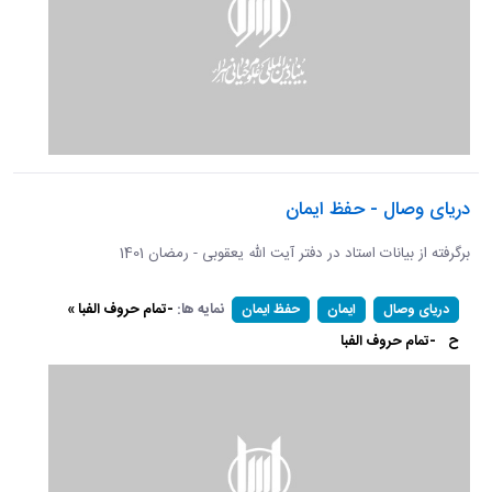
دریای وصال - حفظ ایمان
برگرفته از بیانات استاد در دفتر آیت الله یعقوبی - رمضان 1401
نمایه ها:
-تمام حروف الفبا »
دریای وصال
ایمان
حفظ ایمان
ح
-تمام حروف الفبا