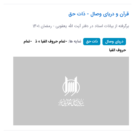
قرآن و دریای وصال - ذات حق
برگرفته از بیانات استاد در دفتر آیت الله یعقوبی - رمضان 1401
نمایه ها:
-تمام حروف الفبا » ذ
-تمام
دریای وصال
ذات حق
حروف الفبا