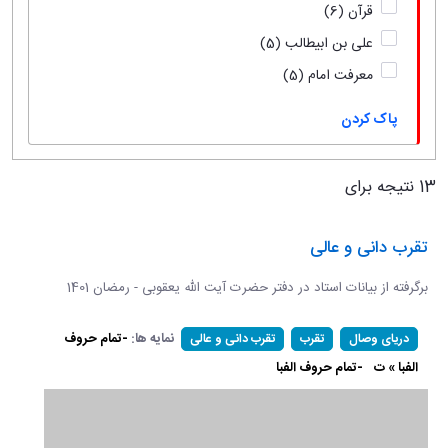
قرآن
(6)
علی بن ابیطالب
(5)
معرفت امام
(5)
پاک کردن
13 نتیجه برای
تقرب دانی و عالی
برگرفته از بیانات استاد در دفتر حضرت آیت الله یعقوبی - رمضان 1401
نمایه ها:
-تمام حروف
دریای وصال
تقرب
تقرب دانی و عالی
الفبا » ت
-تمام حروف الفبا