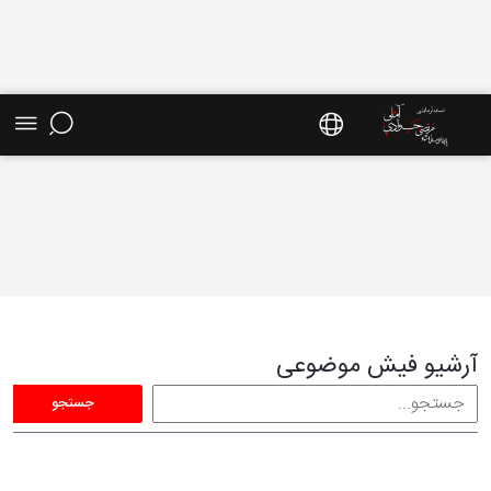
فیش موضوعی - سایت استاد مرتضی جوادی آملی
آرشیو فیش موضوعی
جستجو