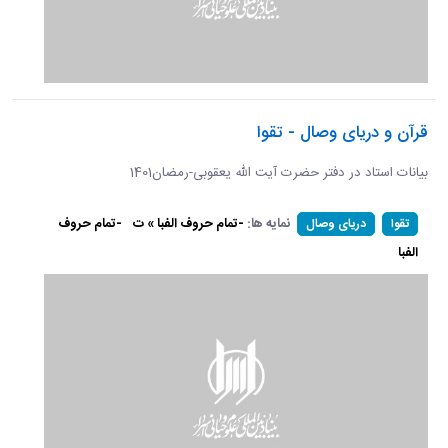
قرآن و دریای وصال - تقوا
بیانات استاد در دفتر حضرت آیت الله یعقوبی-رمضان1401
نمایه ها:
-تمام حروف الفبا » ت
-تمام حروف
تقوا
دریای وصال
الفبا