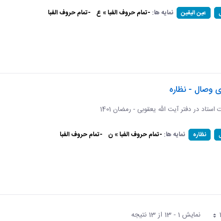
نمایه ها:
-تمام حروف الفبا » ع
-تمام حروف الفبا
عین الیقین
ی وصال - نظاره
ات استاد در دفتر آیت الله یعقوبی - رمضان 1401
نمایه ها:
-تمام حروف الفبا » ن
-تمام حروف الفبا
نظاره
نمایش 1 - 13 از 13 نتیجه
فحه