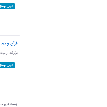
دریای وصال
قرآن و دریا
برگرفته از بیان
دریای وصال
پست‌‌های 100
هر ص