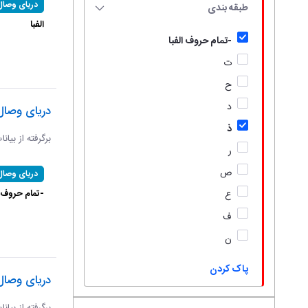
دریای وصال
طبقه بندی
الفبا
-تمام حروف الفبا
ت
ح
د
دریای وصال
ذ
برگرفته از بیان
ر
ص
دریای وصال
-تمام حروف ال
ع
ف
ن
پاک کردن
دریای وصال