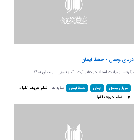
دریای وصال - حفظ ایمان
برگرفته از بیانات استاد در دفتر آیت الله یعقوبی - رمضان 1401
نمایه ها:
-تمام حروف الفبا »
دریای وصال
ایمان
حفظ ایمان
ح
-تمام حروف الفبا