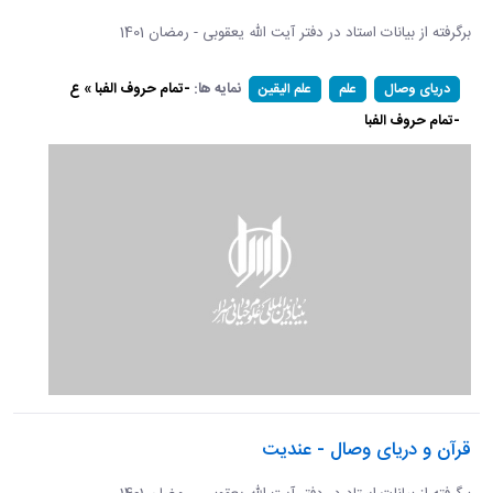
برگرفته از بیانات استاد در دفتر آیت الله یعقوبی - رمضان 1401
نمایه ها:
-تمام حروف الفبا » ع
دریای وصال
علم
علم الیقین
-تمام حروف الفبا
قرآن و دریای وصال - عندیت