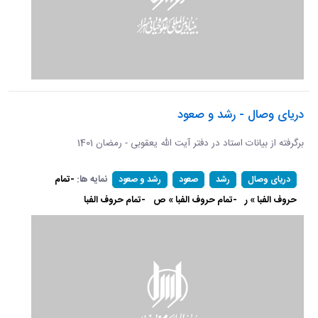
دریای وصال - رشد و صعود
برگرفته از بیانات استاد در دفتر آیت الله یعقوبی - رمضان 1401
نمایه ها:
-تمام
دریای وصال
رشد
صعود
رشد و صعود
حروف الفبا » ر
-تمام حروف الفبا » ص
-تمام حروف الفبا