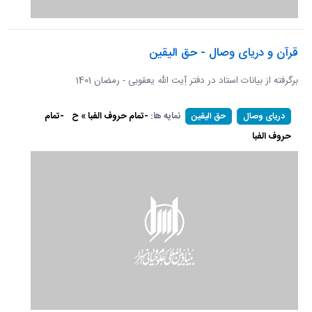
قرآن و دریای وصال - حق الیقین
برگرفته از بیانات استاد در دفتر آِیت الله یعقوبی - رمضان 1401
نمایه ها:
-تمام حروف الفبا » ح
-تمام
دریای وصال
حق الیقین
حروف الفبا