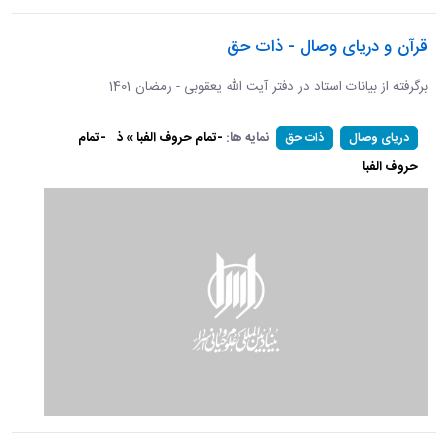
قرآن و دریای وصال - ذات حق
برگرفته از بیانات استاد در دفتر آیت الله یعقوبی - رمضان 1401
نمایه ها:
-تمام حروف الفبا » ذ
-تمام
دریای وصال
ذات حق
حروف الفبا