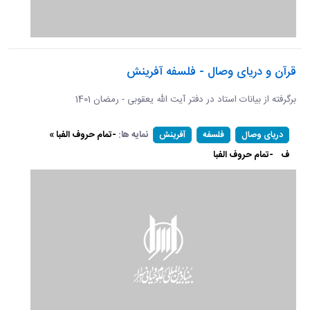
قرآن و دریای وصال - فلسفه آفرینش
برگرفته از بیانات استاد در دفتر آیت الله یعقوبی - رمضان 1401
نمایه ها:
-تمام حروف الفبا »
دریای وصال
فلسفه
آفرینش
ف
-تمام حروف الفبا