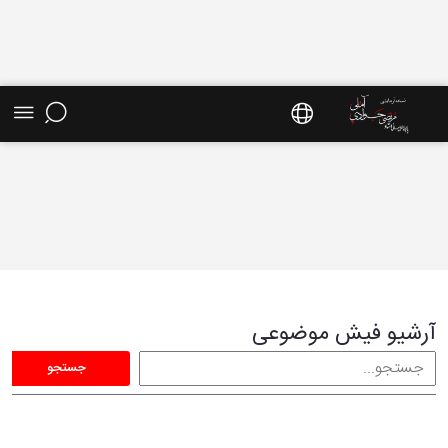
فیش موضوعی - سایت استاد مرتضی جوادی آملی
آرشیو فیش موضوعی
جستجو