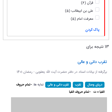
قرآن
(6)
علی بن ابیطالب
(5)
معرفت امام
(5)
پاک کردن
13 نتیجه برای
تقرب دانی و عالی
برگرفته از بیانات استاد در دفتر حضرت آیت الله یعقوبی - رمضان 1401
نمایه ها:
-تمام حروف
دریای وصال
تقرب
تقرب دانی و عالی
الفبا » ت
-تمام حروف الفبا