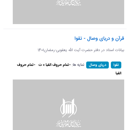
قرآن و دریای وصال - تقوا
بیانات استاد در دفتر حضرت آیت الله یعقوبی-رمضان1401
نمایه ها:
-تمام حروف الفبا » ت
-تمام حروف
تقوا
دریای وصال
الفبا