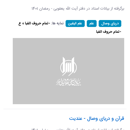
برگرفته از بیانات استاد در دفتر آیت الله یعقوبی - رمضان 1401
نمایه ها:
-تمام حروف الفبا » ع
دریای وصال
علم
علم الیقین
-تمام حروف الفبا
قرآن و دریای وصال - عندیت