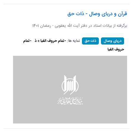
قرآن و دریای وصال - ذات حق
برگرفته از بیانات استاد در دفتر آیت الله یعقوبی - رمضان 1401
نمایه ها:
-تمام حروف الفبا » ذ
-تمام
دریای وصال
ذات حق
حروف الفبا