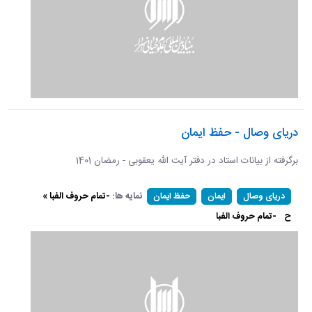
دریای وصال - حفظ ایمان
برگرفته از بیانات استاد در دفتر آیت الله یعقوبی - رمضان 1401
نمایه ها:
-تمام حروف الفبا »
دریای وصال
ایمان
حفظ ایمان
ح
-تمام حروف الفبا