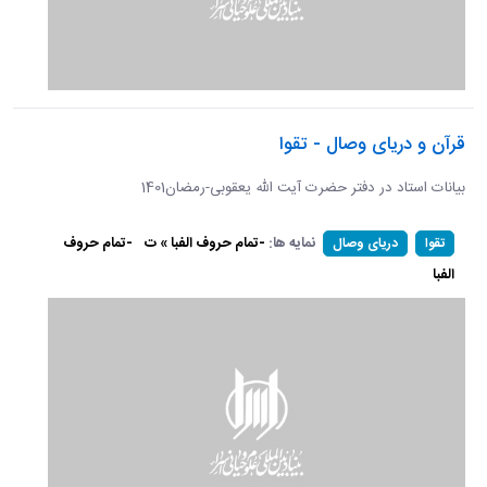
قرآن و دریای وصال - تقوا
بیانات استاد در دفتر حضرت آیت الله یعقوبی-رمضان1401
نمایه ها:
-تمام حروف الفبا » ت
-تمام حروف
تقوا
دریای وصال
الفبا