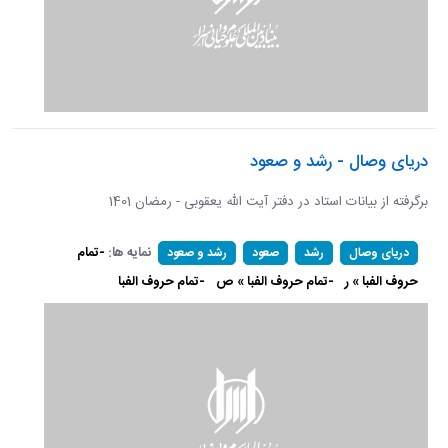
دریای وصال - رشد و صعود
برگرفته از بیانات استاد در دفتر آیت الله یعقوبی - رمضان 1401
نمایه ها:
-تمام
دریای وصال
رشد
صعود
رشد و صعود
حروف الفبا » ر
-تمام حروف الفبا » ص
-تمام حروف الفبا