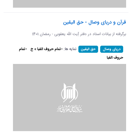
قرآن و دریای وصال - حق الیقین
برگرفته از بیانات استاد در دفتر آِیت الله یعقوبی - رمضان 1401
نمایه ها:
-تمام حروف الفبا » ح
-تمام
دریای وصال
حق الیقین
حروف الفبا