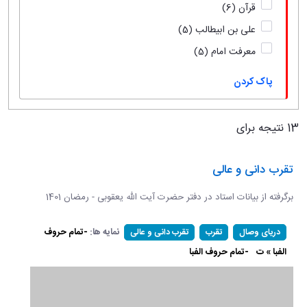
قرآن
(6)
علی بن ابیطالب
(5)
معرفت امام
(5)
پاک کردن
13 نتیجه برای
تقرب دانی و عالی
برگرفته از بیانات استاد در دفتر حضرت آیت الله یعقوبی - رمضان 1401
نمایه ها:
-تمام حروف
دریای وصال
تقرب
تقرب دانی و عالی
الفبا » ت
-تمام حروف الفبا