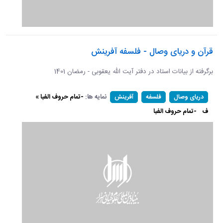
قرآن و دریای وصال - فلسفه آفرینش
برگرفته از بیانات استاد در دفتر آیت الله یعقوبی - رمضان 1401
نمایه ها:
-تمام حروف الفبا »
دریای وصال
فلسفه
آفرینش
ف
-تمام حروف الفبا