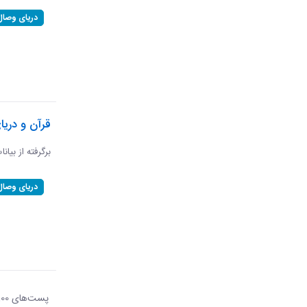
دریای وصال
قرآن و دریا
برگرفته از بیان
دریای وصال
پست‌‌های 100
هر ص