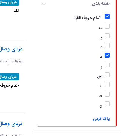
دریای وصال
طبقه بندی
الفبا
-تمام حروف الفبا
ت
ح
د
دریای وصال
ذ
برگرفته از بیان
ر
ص
دریای وصال
-تمام حروف ال
ع
ف
ن
پاک کردن
دریای وصال