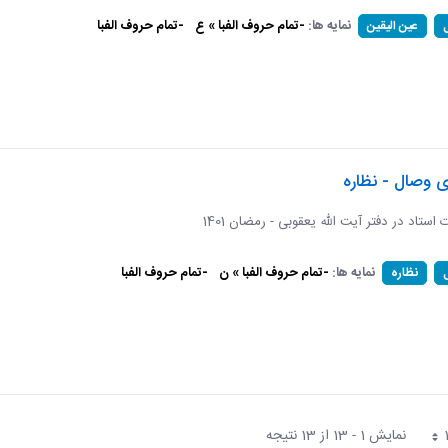
نمایه ها:
-تمام حروف الفبا » ع
-تمام حروف الفبا
عین الیقین
ی وصال - نظاره
ات استاد در دفتر آیت الله یعقوبی - رمضان 1401
نمایه ها:
-تمام حروف الفبا » ن
-تمام حروف الفبا
نظاره
نمایش 1 - 13 از 13 نتیجه
فحه