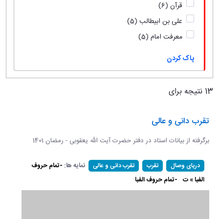
قرآن
(6)
علی بن ابیطالب
(5)
معرفت امام
(5)
پاک کردن
13 نتیجه برای
تقرب دانی و عالی
برگرفته از بیانات استاد در دفتر حضرت آیت الله یعقوبی - رمضان 1401
نمایه ها:
-تمام حروف
دریای وصال
تقرب
تقرب دانی و عالی
الفبا » ت
-تمام حروف الفبا