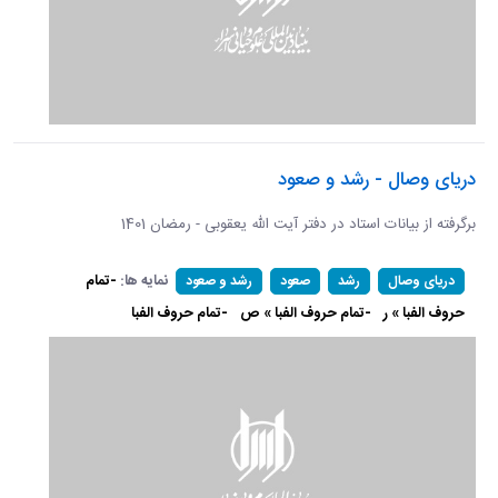
دریای وصال - رشد و صعود
برگرفته از بیانات استاد در دفتر آیت الله یعقوبی - رمضان 1401
نمایه ها:
-تمام
دریای وصال
رشد
صعود
رشد و صعود
حروف الفبا » ر
-تمام حروف الفبا » ص
-تمام حروف الفبا