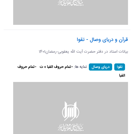
قرآن و دریای وصال - تقوا
بیانات استاد در دفتر حضرت آیت الله یعقوبی-رمضان1401
نمایه ها:
-تمام حروف الفبا » ت
-تمام حروف
تقوا
دریای وصال
الفبا