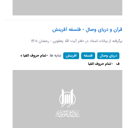
قرآن و دریای وصال - فلسفه آفرینش
برگرفته از بیانات استاد در دفتر آیت الله یعقوبی - رمضان 1401
نمایه ها:
-تمام حروف الفبا »
دریای وصال
فلسفه
آفرینش
ف
-تمام حروف الفبا