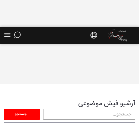
فیش موضوعی - سایت استاد مرتضی جوادی آملی
آرشیو فیش موضوعی
جستجو