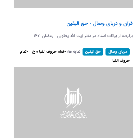
قرآن و دریای وصال - حق الیقین
برگرفته از بیانات استاد در دفتر آِیت الله یعقوبی - رمضان 1401
نمایه ها:
-تمام حروف الفبا » ح
-تمام
دریای وصال
حق الیقین
حروف الفبا