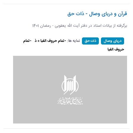
قرآن و دریای وصال - ذات حق
برگرفته از بیانات استاد در دفتر آیت الله یعقوبی - رمضان 1401
نمایه ها:
-تمام حروف الفبا » ذ
-تمام
دریای وصال
ذات حق
حروف الفبا