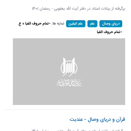
برگرفته از بیانات استاد در دفتر آیت الله یعقوبی - رمضان 1401
نمایه ها:
-تمام حروف الفبا » ع
دریای وصال
علم
علم الیقین
-تمام حروف الفبا
قرآن و دریای وصال - عندیت