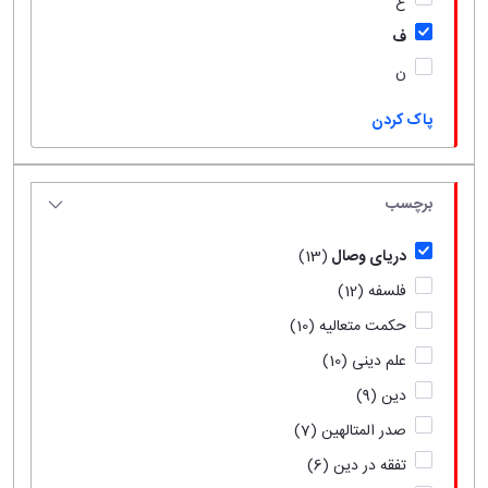
ع
ف
ن
پاک کردن
برچسب
دریای وصال
(13)
فلسفه
(12)
حکمت متعالیه
(10)
علم دینی
(10)
دین
(9)
صدر المتالهین
(7)
تفقه در دین
(6)