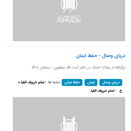
دریای وصال - حفظ ایمان
برگرفته از بیانات استاد در دفتر آیت الله یعقوبی - رمضان 1401
نمایه ها:
-تمام حروف الفبا »
دریای وصال
ایمان
حفظ ایمان
ح
-تمام حروف الفبا