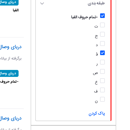
دریای وصال
طبقه بندی
الفبا
-تمام حروف الفبا
ت
ح
د
دریای وصال
ذ
برگرفته از بیان
ر
ص
دریای وصال
-تمام حروف ال
ع
ف
ن
پاک کردن
دریای وصال