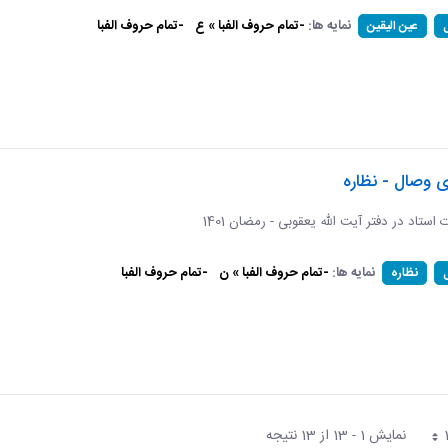
نمایه ها:
-تمام حروف الفبا » ع
-تمام حروف الفبا
عین الیقین
ی وصال - نظاره
ات استاد در دفتر آیت الله یعقوبی - رمضان 1401
نمایه ها:
-تمام حروف الفبا » ن
-تمام حروف الفبا
نظاره
نمایش 1 - 13 از 13 نتیجه
فحه