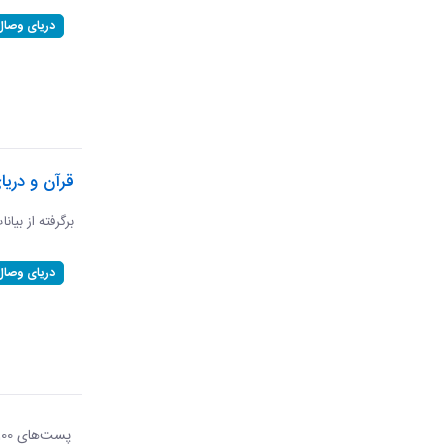
دریای وصال
قرآن و دریا
برگرفته از بیان
دریای وصال
پست‌‌های 100
هر ص