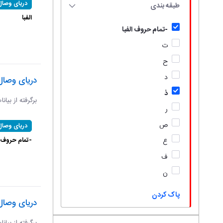
دریای وصال
طبقه بندی
الفبا
-تمام حروف الفبا
ت
ح
د
دریای وصال
ذ
برگرفته از بیان
ر
ص
دریای وصال
-تمام حروف ال
ع
ف
ن
پاک کردن
دریای وصال