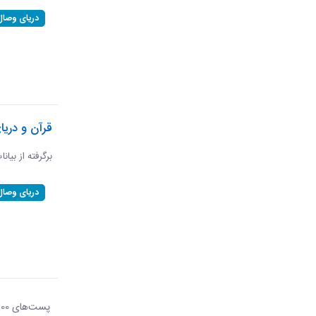
دریای وصال
قرآن و دریا
برگرفته از بیان
دریای وصال
پست‌‌های 100
هر ص