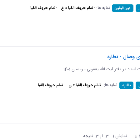
نمایه ها:
-تمام حروف الفبا » ع
-تمام حروف الفبا
عین الیقین
ی وصال - نظاره
ات استاد در دفتر آیت الله یعقوبی - رمضان 1401
نمایه ها:
-تمام حروف الفبا » ن
-تمام حروف الفبا
نظاره
نمایش 1 - 13 از 13 نتیجه
فحه