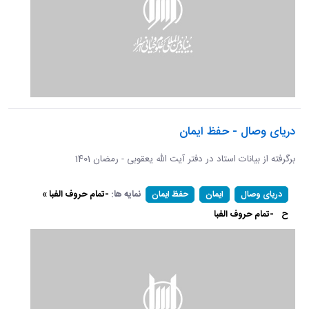
دریای وصال - حفظ ایمان
برگرفته از بیانات استاد در دفتر آیت الله یعقوبی - رمضان 1401
نمایه ها:
-تمام حروف الفبا »
دریای وصال
ایمان
حفظ ایمان
ح
-تمام حروف الفبا