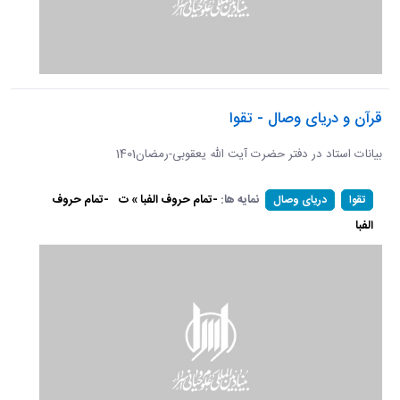
قرآن و دریای وصال - تقوا
بیانات استاد در دفتر حضرت آیت الله یعقوبی-رمضان1401
نمایه ها:
-تمام حروف الفبا » ت
-تمام حروف
تقوا
دریای وصال
الفبا