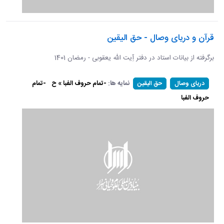
قرآن و دریای وصال - حق الیقین
برگرفته از بیانات استاد در دفتر آِیت الله یعقوبی - رمضان 1401
نمایه ها:
-تمام حروف الفبا » ح
-تمام
دریای وصال
حق الیقین
حروف الفبا