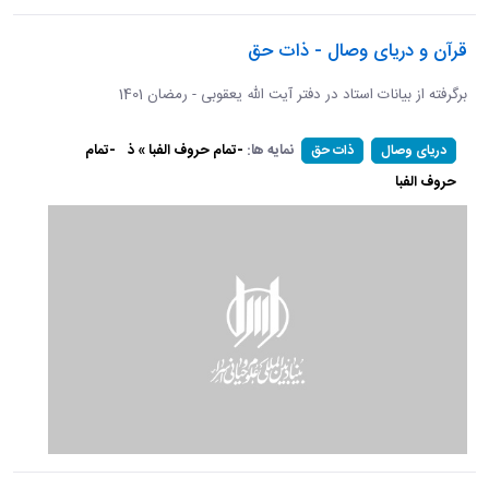
قرآن و دریای وصال - ذات حق
برگرفته از بیانات استاد در دفتر آیت الله یعقوبی - رمضان 1401
نمایه ها:
-تمام حروف الفبا » ذ
-تمام
دریای وصال
ذات حق
حروف الفبا