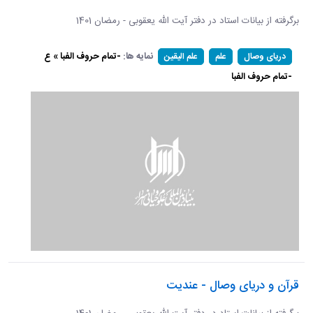
برگرفته از بیانات استاد در دفتر آیت الله یعقوبی - رمضان 1401
نمایه ها:
-تمام حروف الفبا » ع
دریای وصال
علم
علم الیقین
-تمام حروف الفبا
قرآن و دریای وصال - عندیت