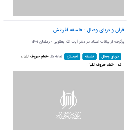
قرآن و دریای وصال - فلسفه آفرینش
برگرفته از بیانات استاد در دفتر آیت الله یعقوبی - رمضان 1401
نمایه ها:
-تمام حروف الفبا »
دریای وصال
فلسفه
آفرینش
ف
-تمام حروف الفبا