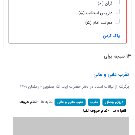
قرآن
(6)
علی بن ابیطالب
(5)
معرفت امام
(5)
پاک کردن
13 نتیجه برای
تقرب دانی و عالی
برگرفته از بیانات استاد در دفتر حضرت آیت الله یعقوبی - رمضان 1401
نمایه ها:
-تمام حروف
دریای وصال
تقرب
تقرب دانی و عالی
الفبا » ت
-تمام حروف الفبا