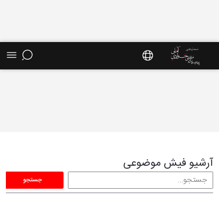
فیش موضوعی - سایت استاد مرتضی جوادی آملی
آرشیو فیش موضوعی
جستجو