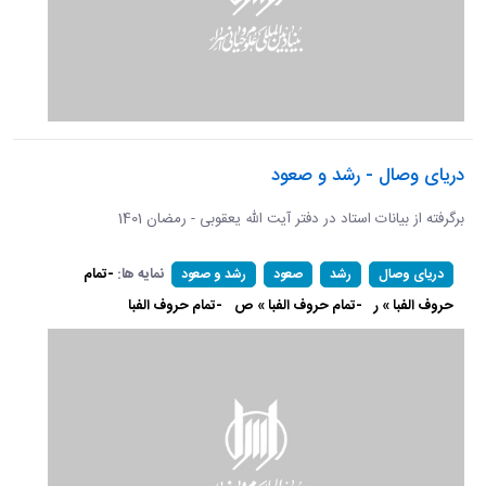
دریای وصال - رشد و صعود
برگرفته از بیانات استاد در دفتر آیت الله یعقوبی - رمضان 1401
نمایه ها:
-تمام
دریای وصال
رشد
صعود
رشد و صعود
حروف الفبا » ر
-تمام حروف الفبا » ص
-تمام حروف الفبا