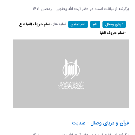
برگرفته از بیانات استاد در دفتر آیت الله یعقوبی - رمضان 1401
نمایه ها:
-تمام حروف الفبا » ع
دریای وصال
علم
علم الیقین
-تمام حروف الفبا
قرآن و دریای وصال - عندیت