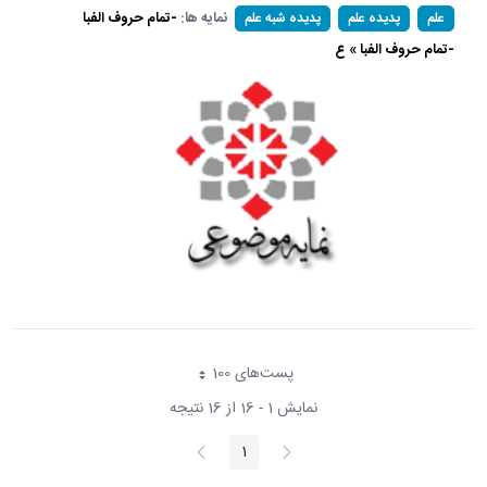
نمایه ها:
-تمام حروف الفبا
علم
پدیده علم
پدیده شبه علم
-تمام حروف الفبا » ع
پست‌‌های 100
هر صفحه
نمایش 1 - 16 از 16 نتیجه
پیغام
صفحه
1
صفحه
قبلی
بعد