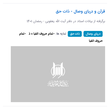
قرآن و دریای وصال - ذات حق
برگرفته از بیانات استاد در دفتر آیت الله یعقوبی - رمضان 1401
نمایه ها:
-تمام حروف الفبا » ذ
-تمام
دریای وصال
ذات حق
حروف الفبا