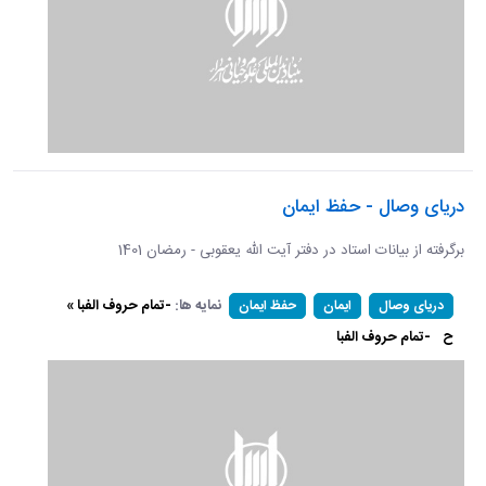
دریای وصال - حفظ ایمان
برگرفته از بیانات استاد در دفتر آیت الله یعقوبی - رمضان 1401
نمایه ها:
-تمام حروف الفبا »
دریای وصال
ایمان
حفظ ایمان
ح
-تمام حروف الفبا