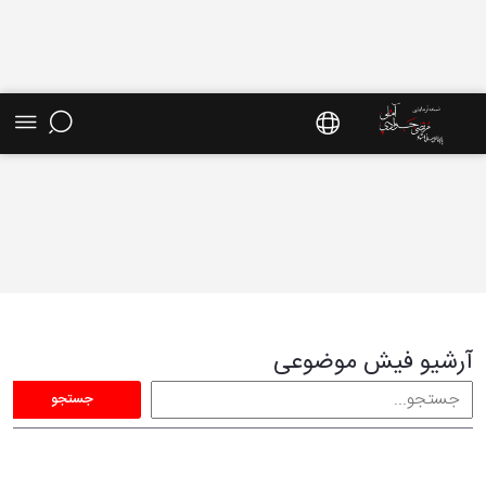
فیش موضوعی - سایت استاد مرتضی جوادی آملی
آرشیو فیش موضوعی
جستجو