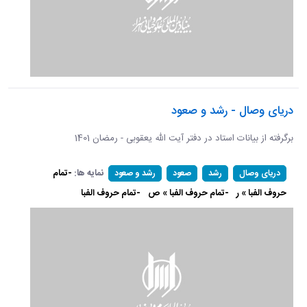
دریای وصال - رشد و صعود
برگرفته از بیانات استاد در دفتر آیت الله یعقوبی - رمضان 1401
نمایه ها:
-تمام
دریای وصال
رشد
صعود
رشد و صعود
حروف الفبا » ر
-تمام حروف الفبا » ص
-تمام حروف الفبا