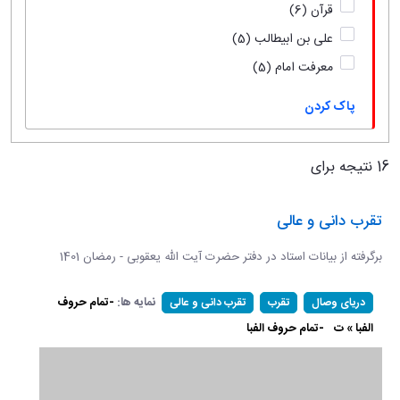
قرآن
(6)
علی بن ابیطالب
(5)
معرفت امام
(5)
پاک کردن
16 نتیجه برای
تقرب دانی و عالی
برگرفته از بیانات استاد در دفتر حضرت آیت الله یعقوبی - رمضان 1401
نمایه ها:
-تمام حروف
دریای وصال
تقرب
تقرب دانی و عالی
الفبا » ت
-تمام حروف الفبا