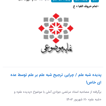
-تمام حروف الفبا » ع
پدیده شبه علم / چرایی ترجیح شبه علم بر علم توسط عده
ای خاص!
برگرفته از مصاحبه استاد مرتضی جوادی آملی با موضوع «پدیده علم» و
«شبه علم» -21 شهریور 1403