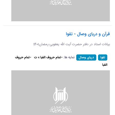
قرآن و دریای وصال - تقوا
بیانات استاد در دفتر حضرت آیت الله یعقوبی-رمضان1401
نمایه ها:
-تمام حروف الفبا » ت
-تمام حروف
تقوا
دریای وصال
الفبا