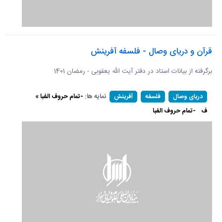
قرآن و دریای وصال - فلسفه آفرینش
برگرفته از بیانات استاد در دفتر آیت الله یعقوبی - رمضان 1401
نمایه ها:
-تمام حروف الفبا »
دریای وصال
فلسفه
آفرینش
ف
-تمام حروف الفبا