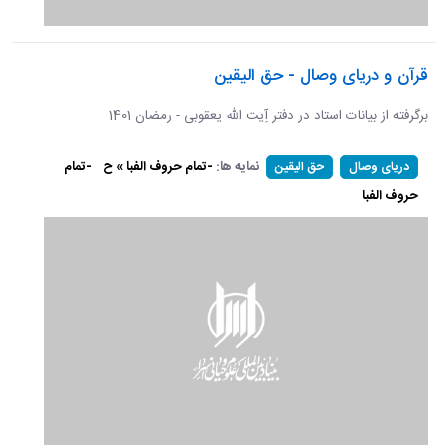
قرآن و دریای وصال - حق الیقین
برگرفته از بیانات استاد در دفتر آِیت الله یعقوبی - رمضان 1401
نمایه ها:
-تمام حروف الفبا » ح
-تمام
دریای وصال
حق الیقین
حروف الفبا