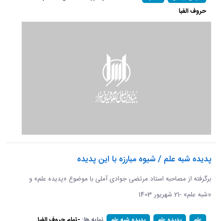
حروف الفبا
پدیده شبه علم / شیوه مبارزه با این پدیده
برگرفته از مصاحبه استاد مرتضی جوادی آملی با موضوع «پدیده علم» و
«شبه علم» -21 شهریور 1403
نمایه ها:
-تمام حروف الفبا
علم
پدیده علم
پدیده شبه علم