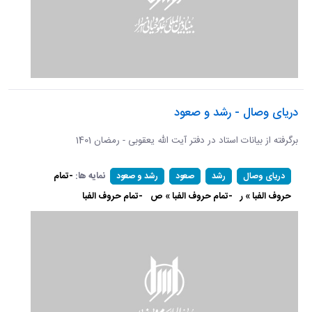
دریای وصال - رشد و صعود
برگرفته از بیانات استاد در دفتر آیت الله یعقوبی - رمضان 1401
نمایه ها:
-تمام
دریای وصال
رشد
صعود
رشد و صعود
حروف الفبا » ر
-تمام حروف الفبا » ص
-تمام حروف الفبا