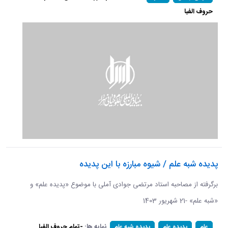
حروف الفبا
پدیده شبه علم / شیوه مبارزه با این پدیده
برگرفته از مصاحبه استاد مرتضی جوادی آملی با موضوع «پدیده علم» و
«شبه علم» -21 شهریور 1403
نمایه ها:
-تمام حروف الفبا
علم
پدیده علم
پدیده شبه علم