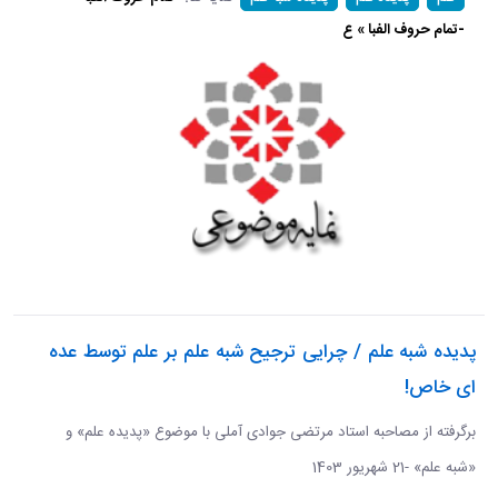
-تمام حروف الفبا » ع
پدیده شبه علم / چرایی ترجیح شبه علم بر علم توسط عده
ای خاص!
برگرفته از مصاحبه استاد مرتضی جوادی آملی با موضوع «پدیده علم» و
«شبه علم» -21 شهریور 1403