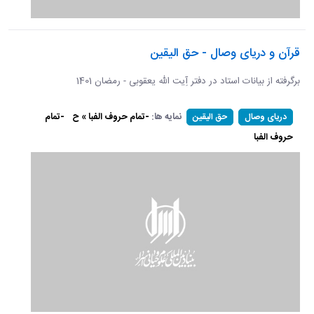
قرآن و دریای وصال - حق الیقین
برگرفته از بیانات استاد در دفتر آِیت الله یعقوبی - رمضان 1401
نمایه ها:
-تمام حروف الفبا » ح
-تمام
دریای وصال
حق الیقین
حروف الفبا