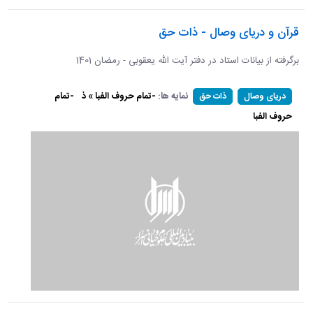
قرآن و دریای وصال - ذات حق
برگرفته از بیانات استاد در دفتر آیت الله یعقوبی - رمضان 1401
نمایه ها:
-تمام حروف الفبا » ذ
-تمام
دریای وصال
ذات حق
حروف الفبا