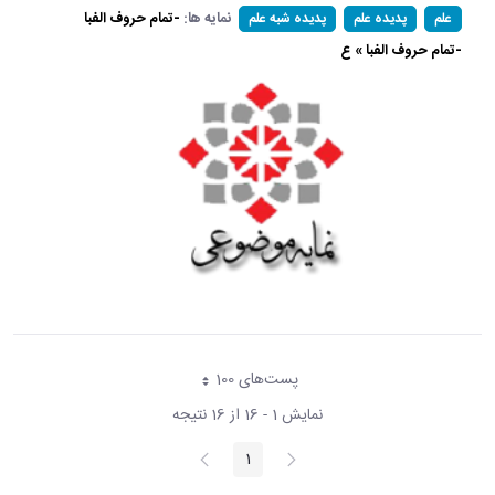
نمایه ها:
-تمام حروف الفبا
علم
پدیده علم
پدیده شبه علم
-تمام حروف الفبا » ع
پست‌‌های 100
هر صفحه
نمایش 1 - 16 از 16 نتیجه
پیغام
صفحه
1
صفحه
قبلی
بعد