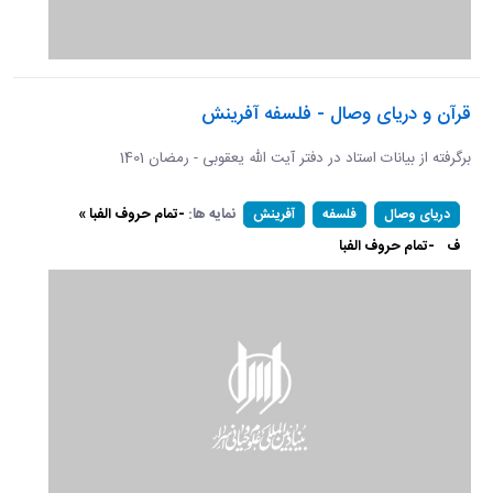
قرآن و دریای وصال - فلسفه آفرینش
برگرفته از بیانات استاد در دفتر آیت الله یعقوبی - رمضان 1401
نمایه ها:
-تمام حروف الفبا »
دریای وصال
فلسفه
آفرینش
ف
-تمام حروف الفبا