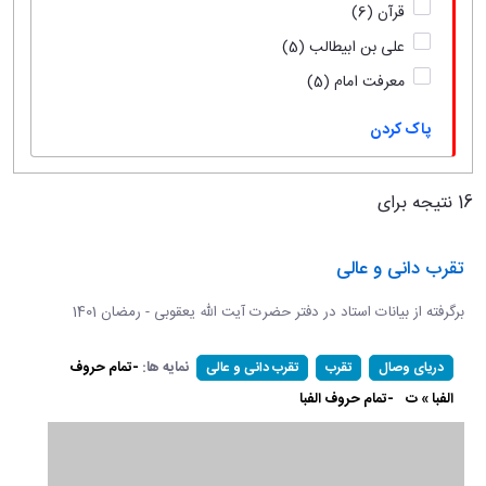
قرآن
(6)
علی بن ابیطالب
(5)
معرفت امام
(5)
پاک کردن
16 نتیجه برای
تقرب دانی و عالی
برگرفته از بیانات استاد در دفتر حضرت آیت الله یعقوبی - رمضان 1401
نمایه ها:
-تمام حروف
دریای وصال
تقرب
تقرب دانی و عالی
الفبا » ت
-تمام حروف الفبا