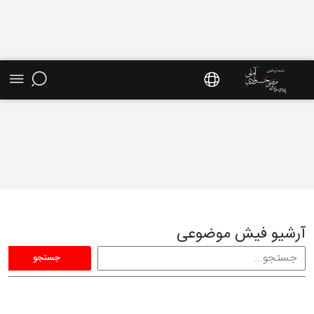
فیش موضوعی - سایت استاد مرتضی جوادی آملی
آرشیو فیش موضوعی
جستجو