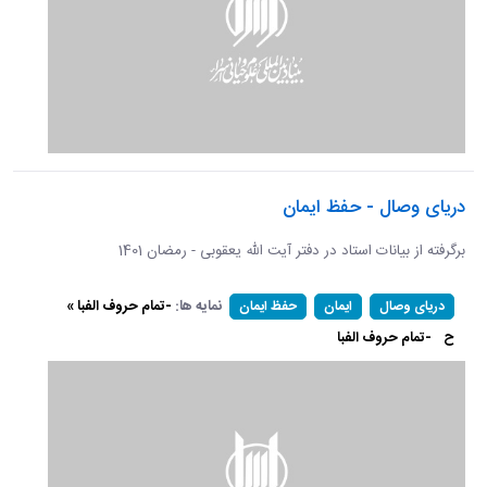
دریای وصال - حفظ ایمان
برگرفته از بیانات استاد در دفتر آیت الله یعقوبی - رمضان 1401
نمایه ها:
-تمام حروف الفبا »
دریای وصال
ایمان
حفظ ایمان
ح
-تمام حروف الفبا