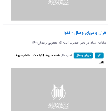
قرآن و دریای وصال - تقوا
بیانات استاد در دفتر حضرت آیت الله یعقوبی-رمضان1401
نمایه ها:
-تمام حروف الفبا » ت
-تمام حروف
تقوا
دریای وصال
الفبا