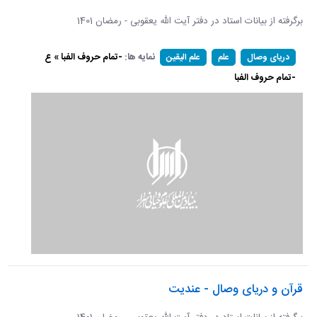
برگرفته از بیانات استاد در دفتر آیت الله یعقوبی - رمضان 1401
نمایه ها:
-تمام حروف الفبا » ع
دریای وصال
علم
علم الیقین
-تمام حروف الفبا
قرآن و دریای وصال - عندیت