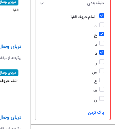
دریای وصال
طبقه بندی
الفبا
-تمام حروف الفبا
ت
ح
د
دریای وصال
ذ
برگرفته از بیان
ر
ص
دریای وصال
-تمام حروف ال
ع
ف
ن
پاک کردن
دریای وصال