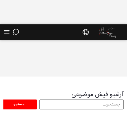
فیش موضوعی - سایت استاد مرتضی جوادی آملی
آرشیو فیش موضوعی
جستجو