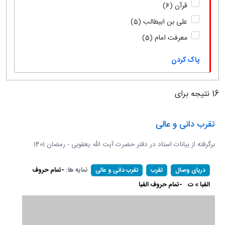
قرآن
(6)
علی بن ابیطالب
(5)
معرفت امام
(5)
پاک کردن
16 نتیجه برای
تقرب دانی و عالی
برگرفته از بیانات استاد در دفتر حضرت آیت الله یعقوبی - رمضان 1401
نمایه ها:
-تمام حروف
دریای وصال
تقرب
تقرب دانی و عالی
الفبا » ت
-تمام حروف الفبا