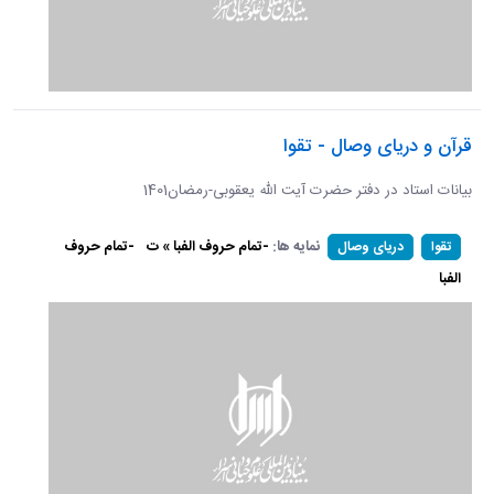
قرآن و دریای وصال - تقوا
بیانات استاد در دفتر حضرت آیت الله یعقوبی-رمضان1401
نمایه ها:
-تمام حروف الفبا » ت
-تمام حروف
تقوا
دریای وصال
الفبا