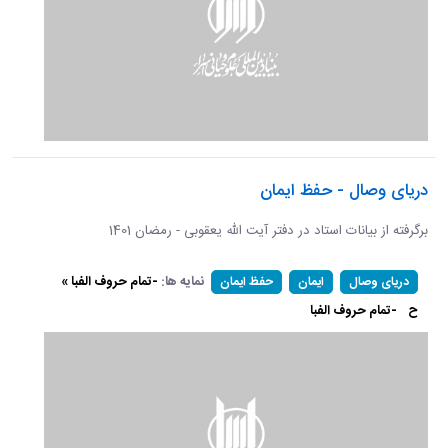
دریای وصال - حفظ ایمان
برگرفته از بیانات استاد در دفتر آیت الله یعقوبی - رمضان 1401
نمایه ها:
-تمام حروف الفبا »
دریای وصال
ایمان
حفظ ایمان
ح
-تمام حروف الفبا