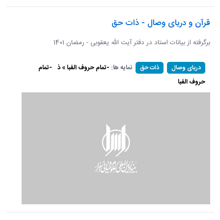
قرآن و دریای وصال - ذات حق
برگرفته از بیانات استاد در دفتر آیت الله یعقوبی - رمضان 1401
نمایه ها:
-تمام حروف الفبا » ذ
-تمام
دریای وصال
ذات حق
حروف الفبا