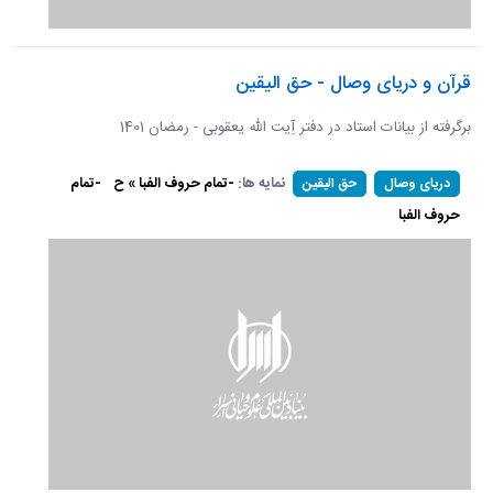
قرآن و دریای وصال - حق الیقین
برگرفته از بیانات استاد در دفتر آِیت الله یعقوبی - رمضان 1401
نمایه ها:
-تمام حروف الفبا » ح
-تمام
دریای وصال
حق الیقین
حروف الفبا