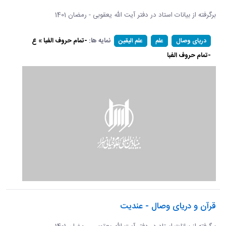
برگرفته از بیانات استاد در دفتر آیت الله یعقوبی - رمضان 1401
نمایه ها:
-تمام حروف الفبا » ع
دریای وصال
علم
علم الیقین
-تمام حروف الفبا
قرآن و دریای وصال - عندیت