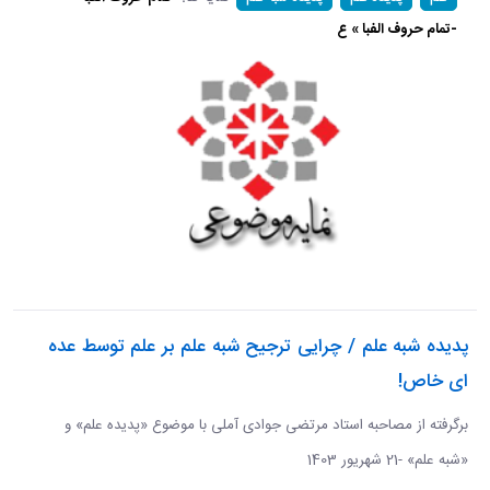
-تمام حروف الفبا » ع
پدیده شبه علم / چرایی ترجیح شبه علم بر علم توسط عده
ای خاص!
برگرفته از مصاحبه استاد مرتضی جوادی آملی با موضوع «پدیده علم» و
«شبه علم» -21 شهریور 1403