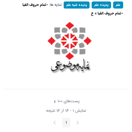
نمایه ها:
-تمام حروف الفبا
علم
پدیده علم
پدیده شبه علم
-تمام حروف الفبا » ع
پست‌‌های 100
هر صفحه
نمایش 1 - 16 از 16 نتیجه
پیغام
صفحه
1
صفحه
قبلی
بعد