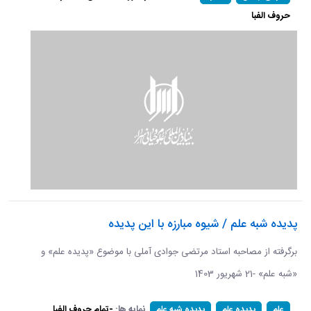
حروف الفبا
پدیده شبه علم / شیوه مبارزه با این پدیده
برگرفته از مصاحبه استاد مرتضی جوادی آملی با موضوع «پدیده علم» و
«شبه علم» -21 شهریور 1403
نمایه ها:
-تمام حروف الفبا
علم
پدیده علم
پدیده شبه علم