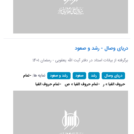
دریای وصال - رشد و صعود
برگرفته از بیانات استاد در دفتر آیت الله یعقوبی - رمضان 1401
نمایه ها:
-تمام
دریای وصال
رشد
صعود
رشد و صعود
حروف الفبا » ر
-تمام حروف الفبا » ص
-تمام حروف الفبا