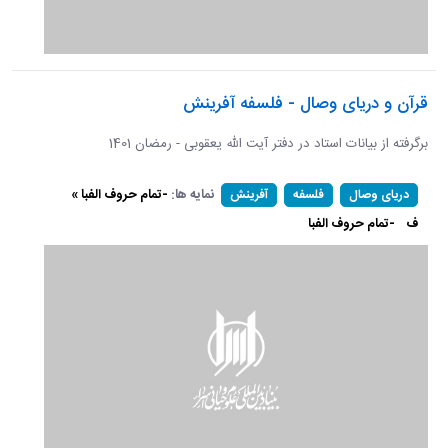
قرآن و دریای وصال - فلسفه آفرینش
برگرفته از بیانات استاد در دفتر آیت الله یعقوبی - رمضان 1401
نمایه ها:
-تمام حروف الفبا »
دریای وصال
فلسفه
آفرینش
ف
-تمام حروف الفبا