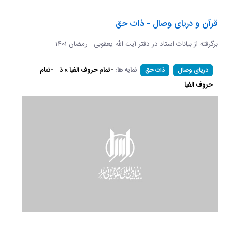
قرآن و دریای وصال - ذات حق
برگرفته از بیانات استاد در دفتر آیت الله یعقوبی - رمضان 1401
نمایه ها:
-تمام حروف الفبا » ذ
-تمام
دریای وصال
ذات حق
حروف الفبا