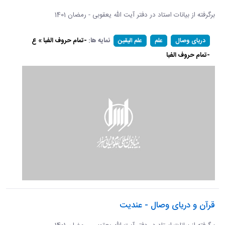
برگرفته از بیانات استاد در دفتر آیت الله یعقوبی - رمضان 1401
نمایه ها:
-تمام حروف الفبا » ع
دریای وصال
علم
علم الیقین
-تمام حروف الفبا
قرآن و دریای وصال - عندیت