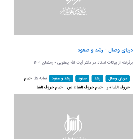
دریای وصال - رشد و صعود
برگرفته از بیانات استاد در دفتر آیت الله یعقوبی - رمضان 1401
نمایه ها:
-تمام
دریای وصال
رشد
صعود
رشد و صعود
حروف الفبا » ر
-تمام حروف الفبا » ص
-تمام حروف الفبا