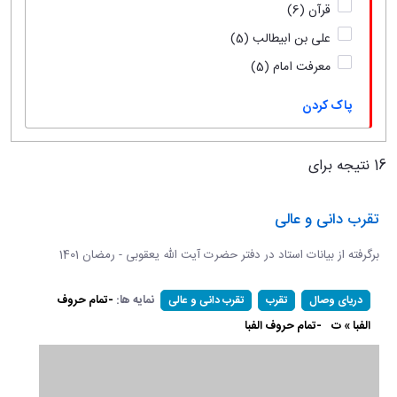
قرآن
(6)
علی بن ابیطالب
(5)
معرفت امام
(5)
پاک کردن
16 نتیجه برای
تقرب دانی و عالی
برگرفته از بیانات استاد در دفتر حضرت آیت الله یعقوبی - رمضان 1401
نمایه ها:
-تمام حروف
دریای وصال
تقرب
تقرب دانی و عالی
الفبا » ت
-تمام حروف الفبا