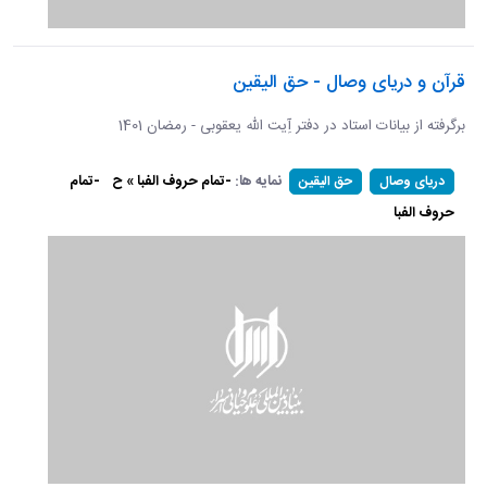
قرآن و دریای وصال - حق الیقین
برگرفته از بیانات استاد در دفتر آِیت الله یعقوبی - رمضان 1401
نمایه ها:
-تمام حروف الفبا » ح
-تمام
دریای وصال
حق الیقین
حروف الفبا