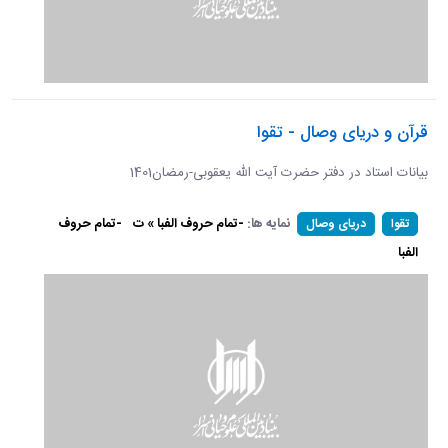
قرآن و دریای وصال - تقوا
بیانات استاد در دفتر حضرت آیت الله یعقوبی-رمضان1401
نمایه ها:
-تمام حروف الفبا » ت
-تمام حروف
تقوا
دریای وصال
الفبا