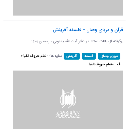
قرآن و دریای وصال - فلسفه آفرینش
برگرفته از بیانات استاد در دفتر آیت الله یعقوبی - رمضان 1401
نمایه ها:
-تمام حروف الفبا »
دریای وصال
فلسفه
آفرینش
ف
-تمام حروف الفبا