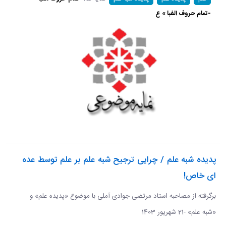
-تمام حروف الفبا » ع
پدیده شبه علم / چرایی ترجیح شبه علم بر علم توسط عده
ای خاص!
برگرفته از مصاحبه استاد مرتضی جوادی آملی با موضوع «پدیده علم» و
«شبه علم» -21 شهریور 1403