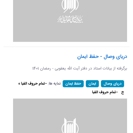
دریای وصال - حفظ ایمان
برگرفته از بیانات استاد در دفتر آیت الله یعقوبی - رمضان 1401
نمایه ها:
-تمام حروف الفبا »
دریای وصال
ایمان
حفظ ایمان
ح
-تمام حروف الفبا