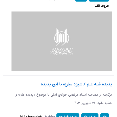
حروف الفبا
پدیده شبه علم / شیوه مبارزه با این پدیده
برگرفته از مصاحبه استاد مرتضی جوادی آملی با موضوع «پدیده علم» و
«شبه علم» -21 شهریور 1403
نمایه ها:
-تمام حروف الفبا
علم
پدیده علم
پدیده شبه علم