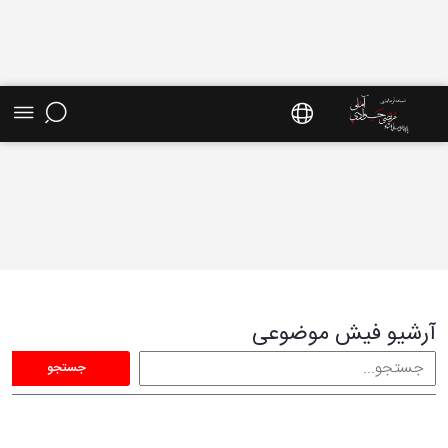
فیش موضوعی - سایت استاد مرتضی جوادی آملی
آرشیو فیش موضوعی
جستجو