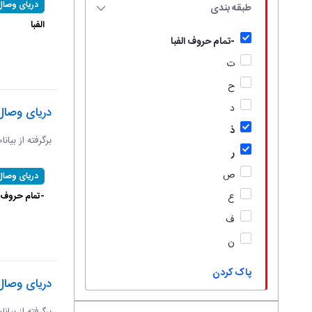
دریای وصال
طبقه بندی
الفبا
-تمام حروف الفبا
ت
ح
د
دریای وصال
ذ
برگرفته از بیان
ر
ص
دریای وصال
-تمام حروف ال
ع
ف
ن
پاک کردن
دریای وصال