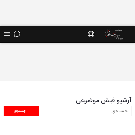
فیش موضوعی - سایت استاد مرتضی جوادی آملی
آرشیو فیش موضوعی
جستجو