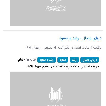
دریای وصال - رشد و صعود
برگرفته از بیانات استاد در دفتر آیت الله یعقوبی - رمضان 1401
نمایه ها:
-تمام
دریای وصال
رشد
صعود
رشد و صعود
حروف الفبا » ر
-تمام حروف الفبا » ص
-تمام حروف الفبا