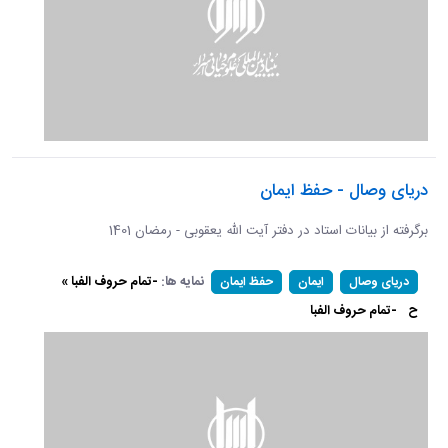
دریای وصال - حفظ ایمان
برگرفته از بیانات استاد در دفتر آیت الله یعقوبی - رمضان 1401
نمایه ها:
-تمام حروف الفبا »
دریای وصال
ایمان
حفظ ایمان
ح
-تمام حروف الفبا