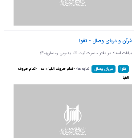
قرآن و دریای وصال - تقوا
بیانات استاد در دفتر حضرت آیت الله یعقوبی-رمضان1401
نمایه ها:
-تمام حروف الفبا » ت
-تمام حروف
تقوا
دریای وصال
الفبا