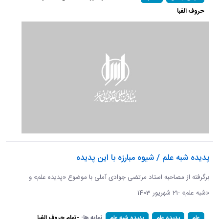
حروف الفبا
پدیده شبه علم / شیوه مبارزه با این پدیده
برگرفته از مصاحبه استاد مرتضی جوادی آملی با موضوع «پدیده علم» و
«شبه علم» -21 شهریور 1403
نمایه ها:
-تمام حروف الفبا
علم
پدیده علم
پدیده شبه علم