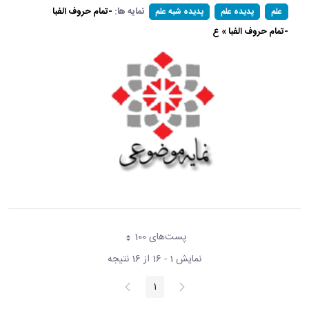
نمایه ها:
-تمام حروف الفبا
علم
پدیده علم
پدیده شبه علم
-تمام حروف الفبا » ع
پست‌‌های 100
هر صفحه
نمایش 1 - 16 از 16 نتیجه
پیغام
صفحه
1
صفحه
قبلی
بعد