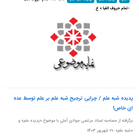
-تمام حروف الفبا » ع
پدیده شبه علم / چرایی ترجیح شبه علم بر علم توسط عده
ای خاص!
برگرفته از مصاحبه استاد مرتضی جوادی آملی با موضوع «پدیده علم» و
«شبه علم» -21 شهریور 1403