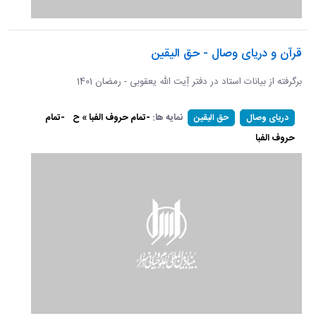
قرآن و دریای وصال - حق الیقین
برگرفته از بیانات استاد در دفتر آِیت الله یعقوبی - رمضان 1401
نمایه ها:
-تمام حروف الفبا » ح
-تمام
دریای وصال
حق الیقین
حروف الفبا