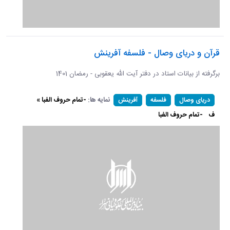
قرآن و دریای وصال - فلسفه آفرینش
برگرفته از بیانات استاد در دفتر آیت الله یعقوبی - رمضان 1401
نمایه ها:
-تمام حروف الفبا »
دریای وصال
فلسفه
آفرینش
ف
-تمام حروف الفبا