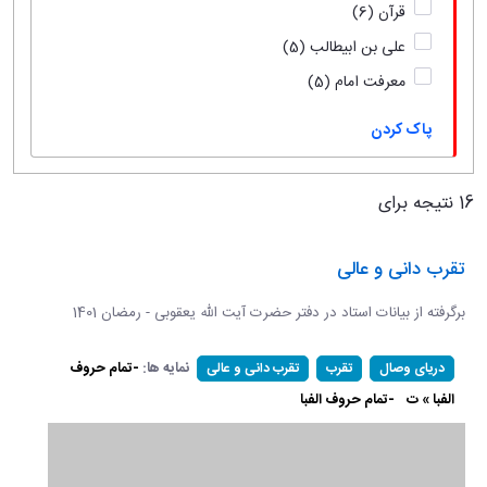
قرآن
(6)
علی بن ابیطالب
(5)
معرفت امام
(5)
پاک کردن
16 نتیجه برای
تقرب دانی و عالی
برگرفته از بیانات استاد در دفتر حضرت آیت الله یعقوبی - رمضان 1401
نمایه ها:
-تمام حروف
دریای وصال
تقرب
تقرب دانی و عالی
الفبا » ت
-تمام حروف الفبا