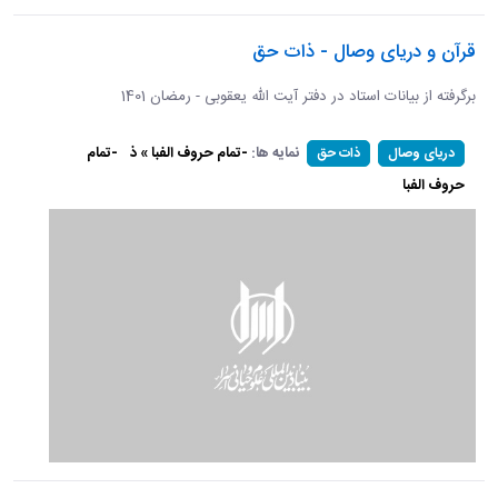
قرآن و دریای وصال - ذات حق
برگرفته از بیانات استاد در دفتر آیت الله یعقوبی - رمضان 1401
نمایه ها:
-تمام حروف الفبا » ذ
-تمام
دریای وصال
ذات حق
حروف الفبا