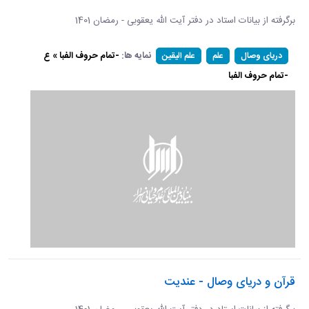
برگرفته از بیانات استاد در دفتر آیت الله یعقوبی - رمضان 1401
نمایه ها:
-تمام حروف الفبا » ع
دریای وصال
علم
علم الیقین
-تمام حروف الفبا
قرآن و دریای وصال - عندیت