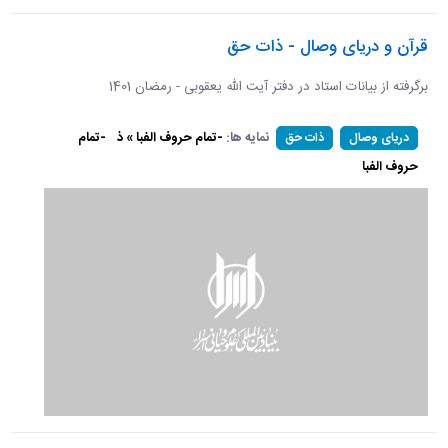
قرآن و دریای وصال - ذات حق
برگرفته از بیانات استاد در دفتر آیت الله یعقوبی - رمضان 1401
نمایه ها:
-تمام حروف الفبا » ذ
-تمام
دریای وصال
ذات حق
حروف الفبا