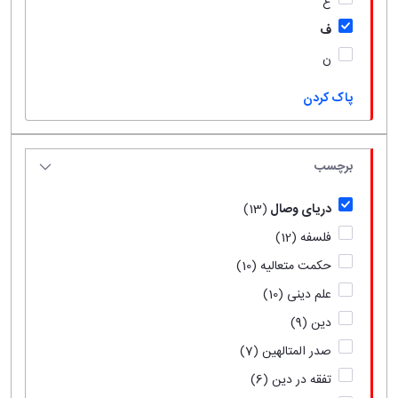
ع
ف
ن
پاک کردن
برچسب
دریای وصال
(13)
فلسفه
(12)
حکمت متعالیه
(10)
علم دینی
(10)
دین
(9)
صدر المتالهین
(7)
تفقه در دین
(6)