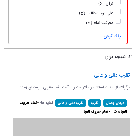
قرآن
(6)
علی بن ابیطالب
(5)
معرفت امام
(5)
پاک کردن
13 نتیجه برای
تقرب دانی و عالی
برگرفته از بیانات استاد در دفتر حضرت آیت الله یعقوبی - رمضان 1401
نمایه ها:
-تمام حروف
دریای وصال
تقرب
تقرب دانی و عالی
الفبا » ت
-تمام حروف الفبا