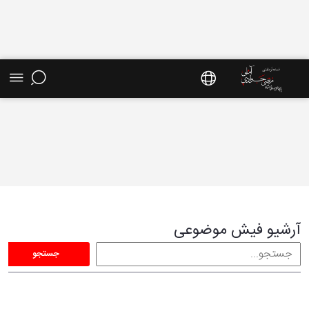
فیش موضوعی - سایت استاد مرتضی جوادی آملی
آرشیو فیش موضوعی
جستجو