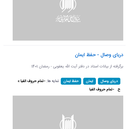
دریای وصال - حفظ ایمان
برگرفته از بیانات استاد در دفتر آیت الله یعقوبی - رمضان 1401
نمایه ها:
-تمام حروف الفبا »
دریای وصال
ایمان
حفظ ایمان
ح
-تمام حروف الفبا