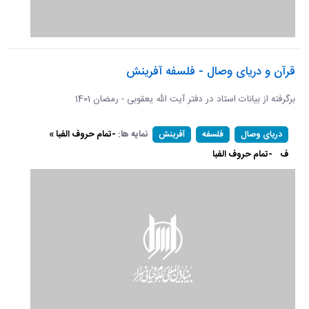
قرآن و دریای وصال - فلسفه آفرینش
برگرفته از بیانات استاد در دفتر آیت الله یعقوبی - رمضان 1401
نمایه ها:
-تمام حروف الفبا »
دریای وصال
فلسفه
آفرینش
ف
-تمام حروف الفبا