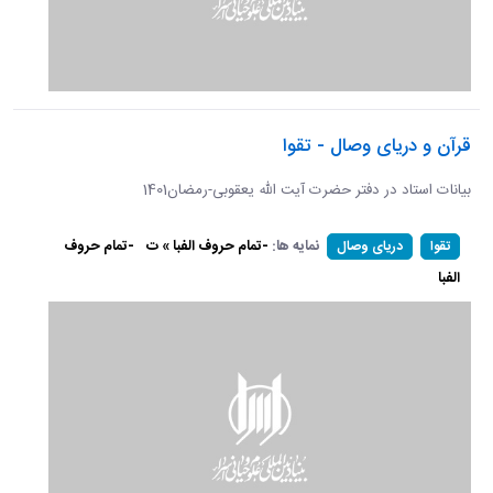
قرآن و دریای وصال - تقوا
بیانات استاد در دفتر حضرت آیت الله یعقوبی-رمضان1401
نمایه ها:
-تمام حروف الفبا » ت
-تمام حروف
تقوا
دریای وصال
الفبا