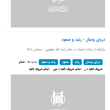
دریای وصال - رشد و صعود
برگرفته از بیانات استاد در دفتر آیت الله یعقوبی - رمضان 1401
نمایه ها:
-تمام
دریای وصال
رشد
صعود
رشد و صعود
حروف الفبا » ر
-تمام حروف الفبا » ص
-تمام حروف الفبا