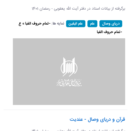
برگرفته از بیانات استاد در دفتر آیت الله یعقوبی - رمضان 1401
نمایه ها:
-تمام حروف الفبا » ع
دریای وصال
علم
علم الیقین
-تمام حروف الفبا
قرآن و دریای وصال - عندیت