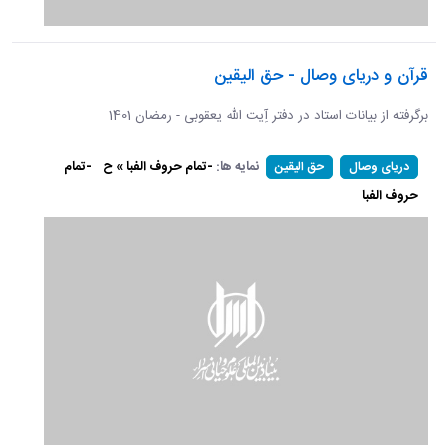
قرآن و دریای وصال - حق الیقین
برگرفته از بیانات استاد در دفتر آِیت الله یعقوبی - رمضان 1401
نمایه ها:
-تمام حروف الفبا » ح
-تمام
دریای وصال
حق الیقین
حروف الفبا