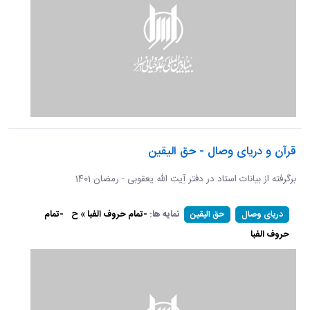
قرآن و دریای وصال - حق الیقین
برگرفته از بیانات استاد در دفتر آِیت الله یعقوبی - رمضان 1401
نمایه ها:
-تمام حروف الفبا » ح
-تمام
دریای وصال
حق الیقین
حروف الفبا