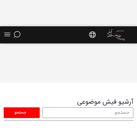
فیش موضوعی - سایت استاد مرتضی جوادی آملی
آرشیو فیش موضوعی
جستجو