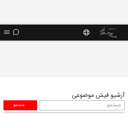
فیش موضوعی - سایت استاد مرتضی جوادی آملی
آرشیو فیش موضوعی
جستجو