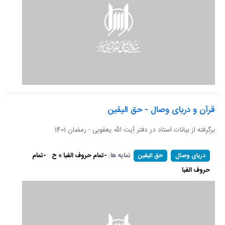
قرآن و دریای وصال - حق الیقین
برگرفته از بیانات استاد در دفتر آِیت الله یعقوبی - رمضان 1401
نمایه ها:
-تمام حروف الفبا » ح
-تمام
دریای وصال
حق الیقین
حروف الفبا