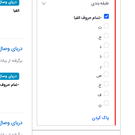
دریای وصال
طبقه بندی
الفبا
-تمام حروف الفبا
ت
ح
د
دریای وصال
ذ
برگرفته از بیان
ر
ص
دریای وصال
-تمام حروف ال
ع
ف
ن
پاک کردن
دریای وصال