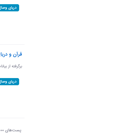
دریای وصال
قرآن و دریا
برگرفته از بیان
دریای وصال
پست‌‌های 100
هر ص