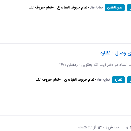
نمایه ها:
-تمام حروف الفبا » ع
-تمام حروف الفبا
عین الیقین
ی وصال - نظاره
ات استاد در دفتر آیت الله یعقوبی - رمضان 1401
نمایه ها:
-تمام حروف الفبا » ن
-تمام حروف الفبا
نظاره
نمایش 1 - 13 از 13 نتیجه
فحه