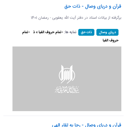
قرآن و دریای وصال - ذات حق
برگرفته از بیانات استاد در دفتر آیت الله یعقوبی - رمضان 1401
نمایه ها:
-تمام حروف الفبا » ذ
-تمام
دریای وصال
ذات حق
حروف الفبا
قرآن و دریای وصال - رجا به لقاء الهی