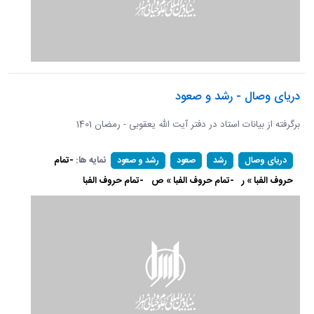
دریای وصال - رشد و صعود
برگرفته از بیانات استاد در دفتر آیت الله یعقوبی - رمضان 1401
نمایه ها:
-تمام
دریای وصال
رشد
صعود
رشد و صعود
حروف الفبا » ر
-تمام حروف الفبا » ص
-تمام حروف الفبا