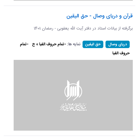
قرآن و دریای وصال - حق الیقین
برگرفته از بیانات استاد در دفتر آِیت الله یعقوبی - رمضان 1401
نمایه ها:
-تمام حروف الفبا » ح
-تمام
دریای وصال
حق الیقین
حروف الفبا