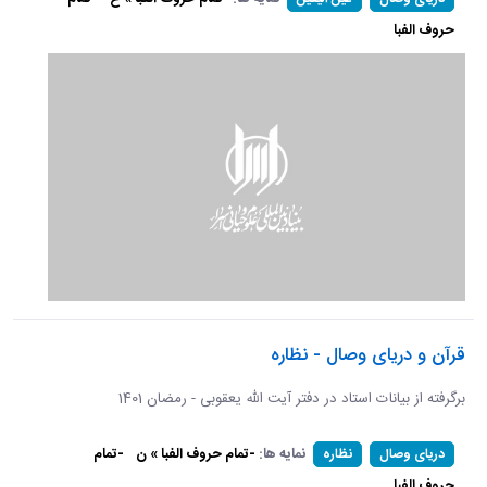
حروف الفبا
قرآن و دریای وصال - نظاره
برگرفته از بیانات استاد در دفتر آیت الله یعقوبی - رمضان 1401
نمایه ها:
-تمام حروف الفبا » ن
-تمام
دریای وصال
نظاره
حروف الفبا