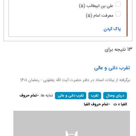
علی بن ابیطالب
(5)
معرفت امام
(5)
پاک کردن
13 نتیجه برای
تقرب دانی و عالی
برگرفته از بیانات استاد در دفتر حضرت آیت الله یعقوبی - رمضان 1401
نمایه ها:
-تمام حروف
دریای وصال
تقرب
تقرب دانی و عالی
الفبا » ت
-تمام حروف الفبا