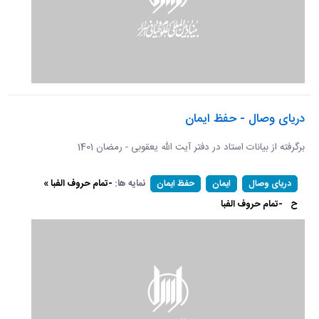
دریای وصال - حفظ ایمان
برگرفته از بیانات استاد در دفتر آیت الله یعقوبی - رمضان 1401
نمایه ها:
-تمام حروف الفبا »
دریای وصال
ایمان
حفظ ایمان
ح
-تمام حروف الفبا