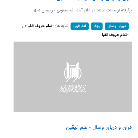
برگرفته از بیانات استاد در دفتر آیت الله یعقوبی - رمضان 1401
نمایه ها:
-تمام حروف الفبا » ر
دریای وصال
رجاء
لقاء الهی
-تمام حروف الفبا
قرآن و دریای وصال - علم الیقین