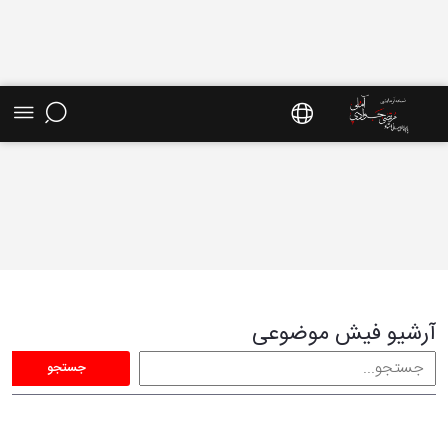
فیش موضوعی - سایت استاد مرتضی جوادی آملی
آرشیو فیش موضوعی
جستجو