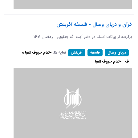
قرآن و دریای وصال - فلسفه آفرینش
برگرفته از بیانات استاد در دفتر آیت الله یعقوبی - رمضان 1401
نمایه ها:
-تمام حروف الفبا »
دریای وصال
فلسفه
آفرینش
ف
-تمام حروف الفبا