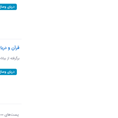
دریای وصال
قرآن و دریا
برگرفته از بیان
دریای وصال
پست‌‌های 100
هر ص