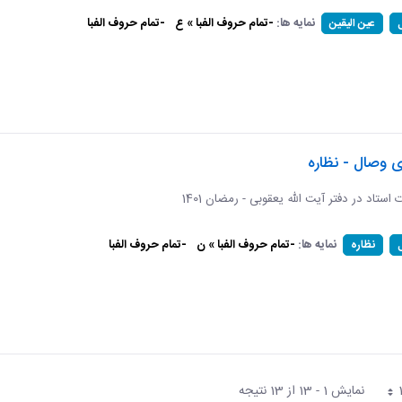
نمایه ها:
-تمام حروف الفبا » ع
-تمام حروف الفبا
عین الیقین
ی وصال - نظاره
ات استاد در دفتر آیت الله یعقوبی - رمضان 1401
نمایه ها:
-تمام حروف الفبا » ن
-تمام حروف الفبا
نظاره
نمایش 1 - 13 از 13 نتیجه
فحه