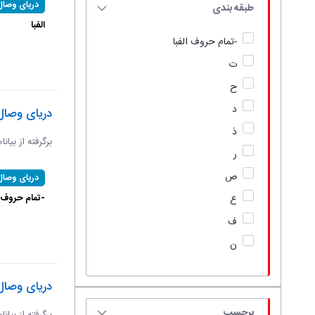
دریای وصال
طبقه بندی
الفبا
-تمام حروف الفبا
ت
ح
د
دریای وصال
ذ
برگرفته از بیان
ر
ص
دریای وصال
-تمام حروف ال
ع
ف
ن
دریای وصال
برچسب