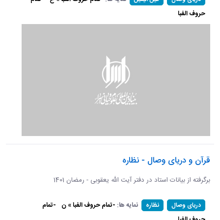
حروف الفبا
قرآن و دریای وصال - نظاره
برگرفته از بیانات استاد در دفتر آیت الله یعقوبی - رمضان 1401
نمایه ها:
-تمام حروف الفبا » ن
-تمام
دریای وصال
نظاره
حروف الفبا