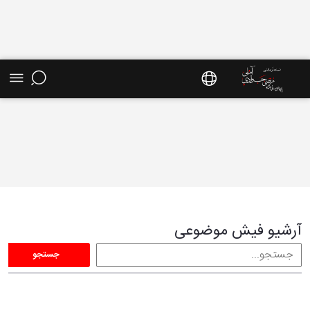
فیش موضوعی - سایت استاد مرتضی جوادی آملی
آرشیو فیش موضوعی
جستجو