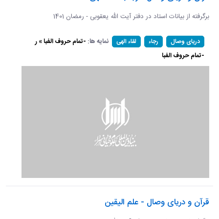
برگرفته از بیانات استاد در دفتر آیت الله یعقوبی - رمضان 1401
نمایه ها:
-تمام حروف الفبا » ر
دریای وصال
رجاء
لقاء الهی
-تمام حروف الفبا
قرآن و دریای وصال - علم الیقین