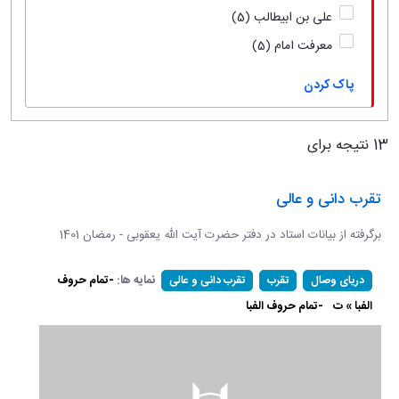
علی بن ابیطالب
(5)
معرفت امام
(5)
پاک کردن
13 نتیجه برای
تقرب دانی و عالی
برگرفته از بیانات استاد در دفتر حضرت آیت الله یعقوبی - رمضان 1401
نمایه ها:
-تمام حروف
دریای وصال
تقرب
تقرب دانی و عالی
الفبا » ت
-تمام حروف الفبا