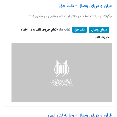
قرآن و دریای وصال - ذات حق
برگرفته از بیانات استاد در دفتر آیت الله یعقوبی - رمضان 1401
نمایه ها:
-تمام حروف الفبا » ذ
-تمام
دریای وصال
ذات حق
حروف الفبا
قرآن و دریای وصال - رجا به لقاء الهی