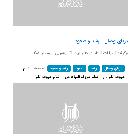
دریای وصال - رشد و صعود
برگرفته از بیانات استاد در دفتر آیت الله یعقوبی - رمضان 1401
نمایه ها:
-تمام
دریای وصال
رشد
صعود
رشد و صعود
حروف الفبا » ر
-تمام حروف الفبا » ص
-تمام حروف الفبا