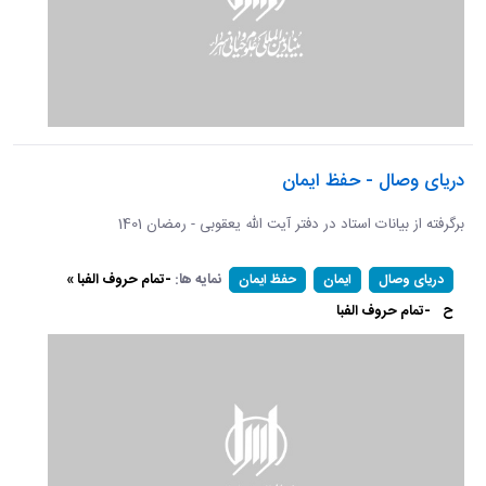
دریای وصال - حفظ ایمان
برگرفته از بیانات استاد در دفتر آیت الله یعقوبی - رمضان 1401
نمایه ها:
-تمام حروف الفبا »
دریای وصال
ایمان
حفظ ایمان
ح
-تمام حروف الفبا