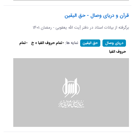
قرآن و دریای وصال - حق الیقین
برگرفته از بیانات استاد در دفتر آِیت الله یعقوبی - رمضان 1401
نمایه ها:
-تمام حروف الفبا » ح
-تمام
دریای وصال
حق الیقین
حروف الفبا