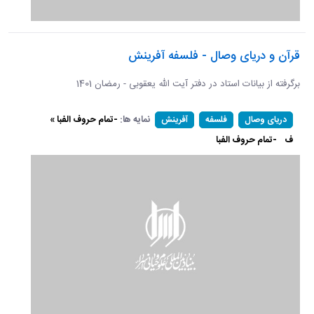
قرآن و دریای وصال - فلسفه آفرینش
برگرفته از بیانات استاد در دفتر آیت الله یعقوبی - رمضان 1401
نمایه ها:
-تمام حروف الفبا »
دریای وصال
فلسفه
آفرینش
ف
-تمام حروف الفبا