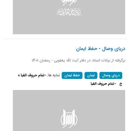
دریای وصال - حفظ ایمان
برگرفته از بیانات استاد در دفتر آیت الله یعقوبی - رمضان 1401
نمایه ها:
-تمام حروف الفبا »
دریای وصال
ایمان
حفظ ایمان
ح
-تمام حروف الفبا