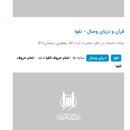
قرآن و دریای وصال - تقوا
بیانات استاد در دفتر حضرت آیت الله یعقوبی-رمضان1401
نمایه ها:
-تمام حروف الفبا » ت
-تمام حروف
تقوا
دریای وصال
الفبا