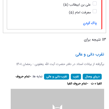
علی بن ابیطالب
(5)
معرفت امام
(5)
پاک کردن
13 نتیجه برای
تقرب دانی و عالی
برگرفته از بیانات استاد در دفتر حضرت آیت الله یعقوبی - رمضان 1401
نمایه ها:
-تمام حروف
دریای وصال
تقرب
تقرب دانی و عالی
الفبا » ت
-تمام حروف الفبا