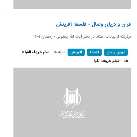
قرآن و دریای وصال - فلسفه آفرینش
برگرفته از بیانات استاد در دفتر آیت الله یعقوبی - رمضان 1401
نمایه ها:
-تمام حروف الفبا »
دریای وصال
فلسفه
آفرینش
ف
-تمام حروف الفبا