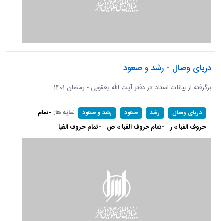
دریای وصال - رشد و صعود
برگرفته از بیانات استاد در دفتر آیت الله یعقوبی - رمضان 1401
نمایه ها:
-تمام
دریای وصال
رشد
صعود
رشد و صعود
حروف الفبا » ر
-تمام حروف الفبا » ص
-تمام حروف الفبا