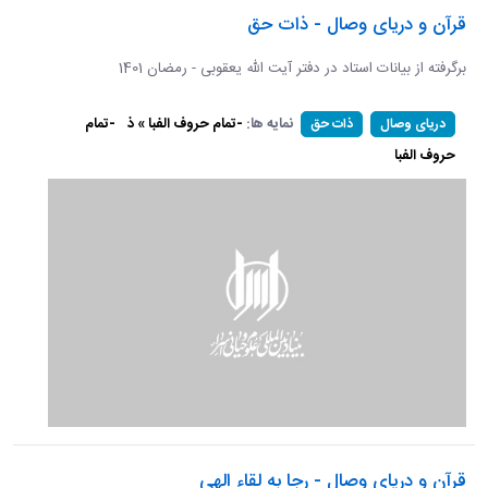
قرآن و دریای وصال - ذات حق
برگرفته از بیانات استاد در دفتر آیت الله یعقوبی - رمضان 1401
نمایه ها:
-تمام حروف الفبا » ذ
-تمام
دریای وصال
ذات حق
حروف الفبا
قرآن و دریای وصال - رجا به لقاء الهی