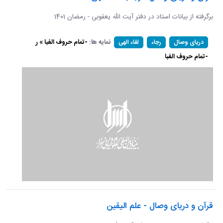
برگرفته از بیانات استاد در دفتر آیت الله یعقوبی - رمضان 1401
نمایه ها:
-تمام حروف الفبا » ر
دریای وصال
رجاء
لقاء الهی
-تمام حروف الفبا
قرآن و دریای وصال - علم الیقین