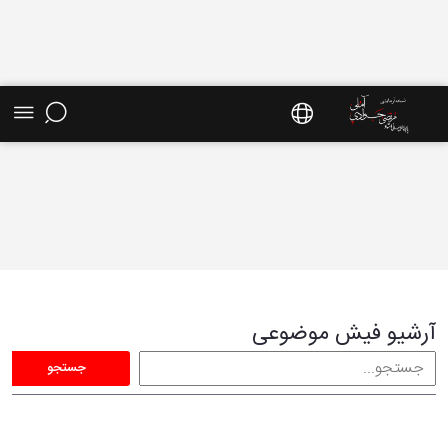
فیش موضوعی - سایت استاد مرتضی جوادی آملی
آرشیو فیش موضوعی
جستجو