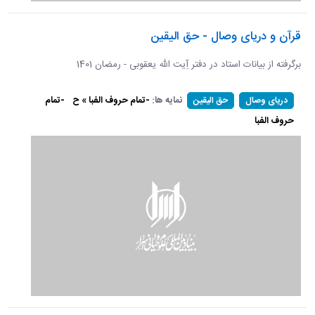
قرآن و دریای وصال - حق الیقین
برگرفته از بیانات استاد در دفتر آِیت الله یعقوبی - رمضان 1401
نمایه ها:
-تمام حروف الفبا » ح
-تمام
دریای وصال
حق الیقین
حروف الفبا