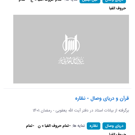
حروف الفبا
قرآن و دریای وصال - نظاره
برگرفته از بیانات استاد در دفتر آیت الله یعقوبی - رمضان 1401
نمایه ها:
-تمام حروف الفبا » ن
-تمام
دریای وصال
نظاره
حروف الفبا