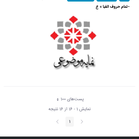
-تمام حروف الفبا » ع
پست‌‌های 100
هر صفحه
نمایش 1 - 16 از 16 نتیجه
پیغام
صفحه
1
صفحه
قبلی
بعد