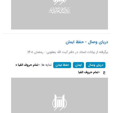
دریای وصال - حفظ ایمان
برگرفته از بیانات استاد در دفتر آیت الله یعقوبی - رمضان 1401
نمایه ها:
-تمام حروف الفبا »
دریای وصال
ایمان
حفظ ایمان
ح
-تمام حروف الفبا