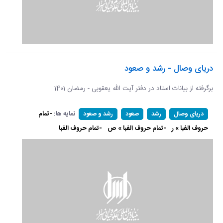
دریای وصال - رشد و صعود
برگرفته از بیانات استاد در دفتر آیت الله یعقوبی - رمضان 1401
نمایه ها:
-تمام
دریای وصال
رشد
صعود
رشد و صعود
حروف الفبا » ر
-تمام حروف الفبا » ص
-تمام حروف الفبا