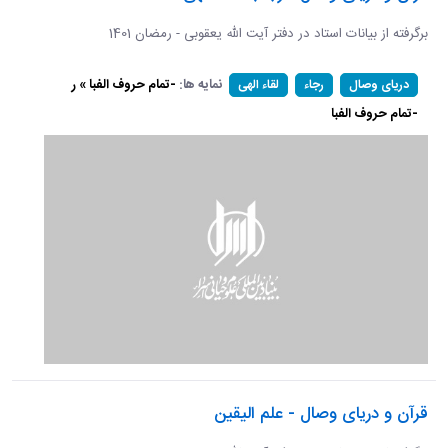
برگرفته از بیانات استاد در دفتر آیت الله یعقوبی - رمضان 1401
نمایه ها:
-تمام حروف الفبا » ر
دریای وصال
رجاء
لقاء الهی
-تمام حروف الفبا
قرآن و دریای وصال - علم الیقین