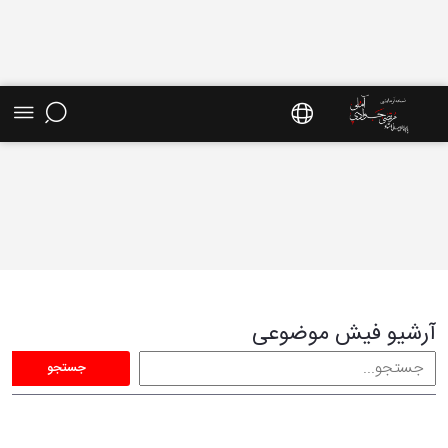
فیش موضوعی - سایت استاد مرتضی جوادی آملی
آرشیو فیش موضوعی
جستجو