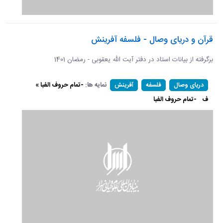
قرآن و دریای وصال - فلسفه آفرینش
برگرفته از بیانات استاد در دفتر آیت الله یعقوبی - رمضان 1401
نمایه ها:
-تمام حروف الفبا »
دریای وصال
فلسفه
آفرینش
ف
-تمام حروف الفبا