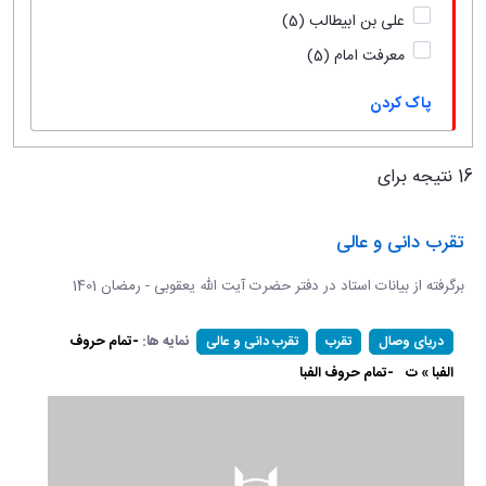
علی بن ابیطالب
(5)
معرفت امام
(5)
پاک کردن
16 نتیجه برای
تقرب دانی و عالی
برگرفته از بیانات استاد در دفتر حضرت آیت الله یعقوبی - رمضان 1401
نمایه ها:
-تمام حروف
دریای وصال
تقرب
تقرب دانی و عالی
الفبا » ت
-تمام حروف الفبا