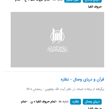
حروف الفبا
قرآن و دریای وصال - نظاره
برگرفته از بیانات استاد در دفتر آیت الله یعقوبی - رمضان 1401
نمایه ها:
-تمام حروف الفبا » ن
-تمام
دریای وصال
نظاره
حروف الفبا