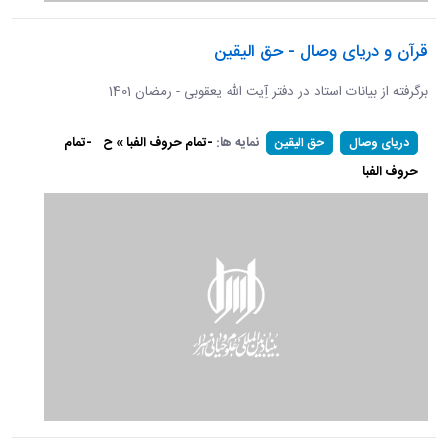
قرآن و دریای وصال - حق الیقین
برگرفته از بیانات استاد در دفتر آِیت الله یعقوبی - رمضان 1401
نمایه ها:
-تمام حروف الفبا » ح
-تمام
دریای وصال
حق الیقین
حروف الفبا