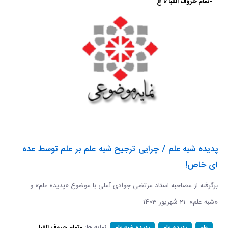
-تمام حروف الفبا » ع
پدیده شبه علم / چرایی ترجیح شبه علم بر علم توسط عده
ای خاص!
برگرفته از مصاحبه استاد مرتضی جوادی آملی با موضوع «پدیده علم» و
«شبه علم» -21 شهریور 1403
نمایه ها:
-تمام حروف الفبا
علم
پدیده علم
پدیده شبه علم