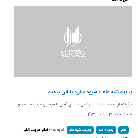
پدیده شبه علم / شیوه مبارزه با این پدیده
برگرفته از مصاحبه استاد مرتضی جوادی آملی با موضوع «پدیده علم» و
«شبه علم» -21 شهریور 1403
نمایه ها:
-تمام حروف الفبا
علم
پدیده علم
پدیده شبه علم