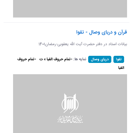
قرآن و دریای وصال - تقوا
بیانات استاد در دفتر حضرت آیت الله یعقوبی-رمضان1401
نمایه ها:
-تمام حروف الفبا » ت
-تمام حروف
تقوا
دریای وصال
الفبا