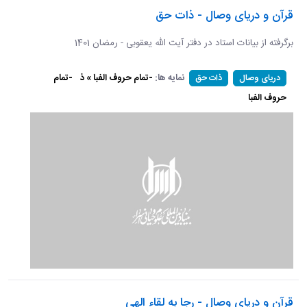
قرآن و دریای وصال - ذات حق
برگرفته از بیانات استاد در دفتر آیت الله یعقوبی - رمضان 1401
نمایه ها:
-تمام حروف الفبا » ذ
-تمام
دریای وصال
ذات حق
حروف الفبا
قرآن و دریای وصال - رجا به لقاء الهی