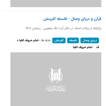
قرآن و دریای وصال - فلسفه آفرینش
برگرفته از بیانات استاد در دفتر آیت الله یعقوبی - رمضان 1401
نمایه ها:
-تمام حروف الفبا »
دریای وصال
فلسفه
آفرینش
ف
-تمام حروف الفبا