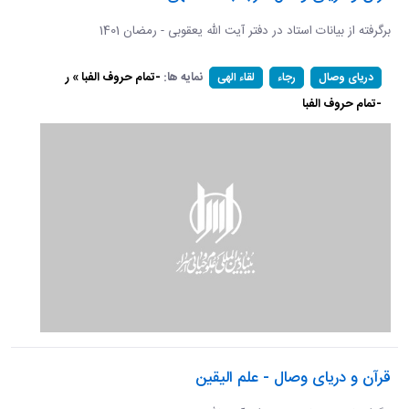
برگرفته از بیانات استاد در دفتر آیت الله یعقوبی - رمضان 1401
نمایه ها:
-تمام حروف الفبا » ر
دریای وصال
رجاء
لقاء الهی
-تمام حروف الفبا
قرآن و دریای وصال - علم الیقین