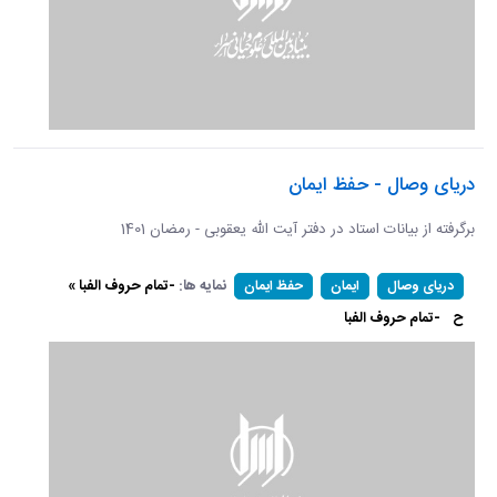
دریای وصال - حفظ ایمان
برگرفته از بیانات استاد در دفتر آیت الله یعقوبی - رمضان 1401
نمایه ها:
-تمام حروف الفبا »
دریای وصال
ایمان
حفظ ایمان
ح
-تمام حروف الفبا