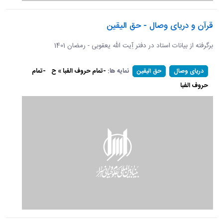
قرآن و دریای وصال - حق الیقین
برگرفته از بیانات استاد در دفتر آِیت الله یعقوبی - رمضان 1401
نمایه ها:
-تمام حروف الفبا » ح
-تمام
دریای وصال
حق الیقین
حروف الفبا