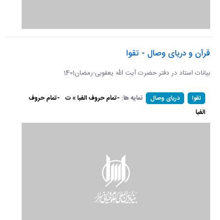
قرآن و دریای وصال - تقوا
بیانات استاد در دفتر حضرت آیت الله یعقوبی-رمضان1401
نمایه ها:
-تمام حروف الفبا » ت
-تمام حروف
تقوا
دریای وصال
الفبا