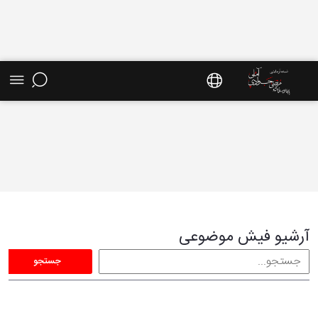
فیش موضوعی - سایت استاد مرتضی جوادی آملی
آرشیو فیش موضوعی
جستجو