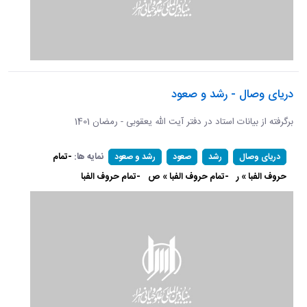
دریای وصال - رشد و صعود
برگرفته از بیانات استاد در دفتر آیت الله یعقوبی - رمضان 1401
نمایه ها:
-تمام
دریای وصال
رشد
صعود
رشد و صعود
حروف الفبا » ر
-تمام حروف الفبا » ص
-تمام حروف الفبا