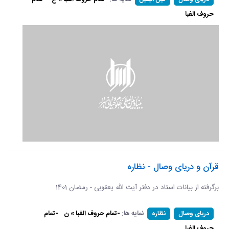
حروف الفبا
قرآن و دریای وصال - نظاره
برگرفته از بیانات استاد در دفتر آیت الله یعقوبی - رمضان 1401
نمایه ها:
-تمام حروف الفبا » ن
-تمام
دریای وصال
نظاره
حروف الفبا