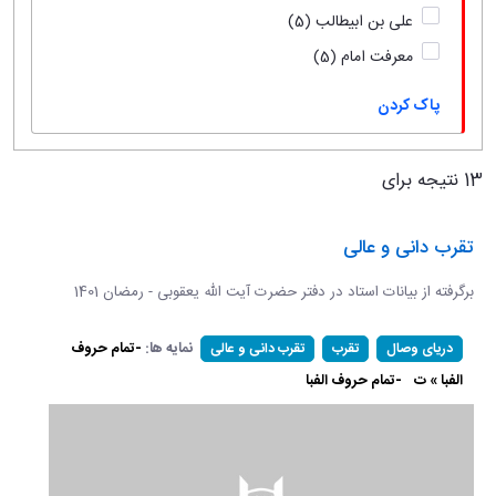
علی بن ابیطالب
(5)
معرفت امام
(5)
پاک کردن
13 نتیجه برای
تقرب دانی و عالی
برگرفته از بیانات استاد در دفتر حضرت آیت الله یعقوبی - رمضان 1401
نمایه ها:
-تمام حروف
دریای وصال
تقرب
تقرب دانی و عالی
الفبا » ت
-تمام حروف الفبا