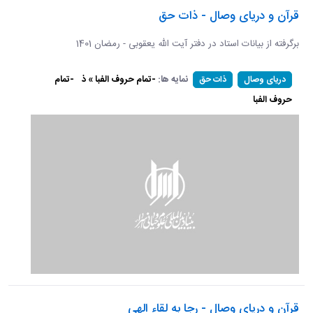
قرآن و دریای وصال - ذات حق
برگرفته از بیانات استاد در دفتر آیت الله یعقوبی - رمضان 1401
نمایه ها:
-تمام حروف الفبا » ذ
-تمام
دریای وصال
ذات حق
حروف الفبا
قرآن و دریای وصال - رجا به لقاء الهی