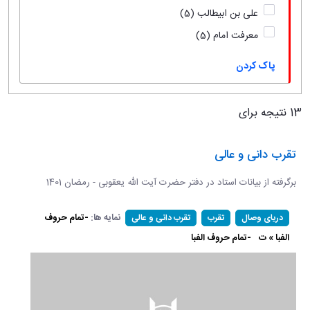
علی بن ابیطالب
(5)
معرفت امام
(5)
پاک کردن
13 نتیجه برای
تقرب دانی و عالی
برگرفته از بیانات استاد در دفتر حضرت آیت الله یعقوبی - رمضان 1401
نمایه ها:
-تمام حروف
دریای وصال
تقرب
تقرب دانی و عالی
الفبا » ت
-تمام حروف الفبا