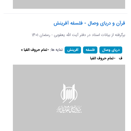
قرآن و دریای وصال - فلسفه آفرینش
برگرفته از بیانات استاد در دفتر آیت الله یعقوبی - رمضان 1401
نمایه ها:
-تمام حروف الفبا »
دریای وصال
فلسفه
آفرینش
ف
-تمام حروف الفبا