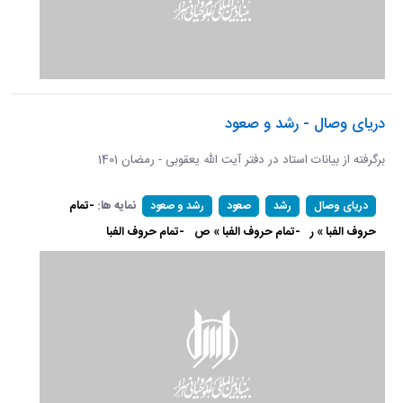
دریای وصال - رشد و صعود
برگرفته از بیانات استاد در دفتر آیت الله یعقوبی - رمضان 1401
نمایه ها:
-تمام
دریای وصال
رشد
صعود
رشد و صعود
حروف الفبا » ر
-تمام حروف الفبا » ص
-تمام حروف الفبا