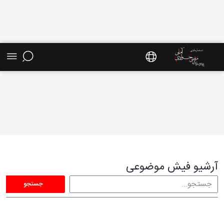
فیش موضوعی - سایت استاد مرتضی جوادی آملی
آرشیو فیش موضوعی
جستجو