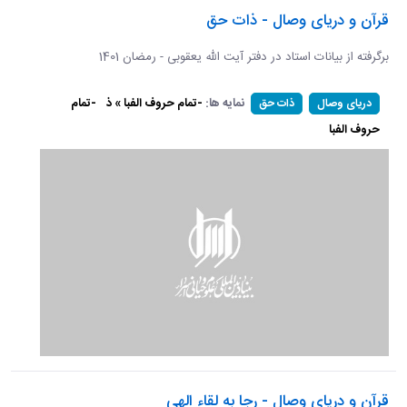
قرآن و دریای وصال - ذات حق
برگرفته از بیانات استاد در دفتر آیت الله یعقوبی - رمضان 1401
نمایه ها:
-تمام حروف الفبا » ذ
-تمام
دریای وصال
ذات حق
حروف الفبا
قرآن و دریای وصال - رجا به لقاء الهی