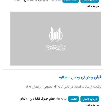
حروف الفبا
قرآن و دریای وصال - نظاره
برگرفته از بیانات استاد در دفتر آیت الله یعقوبی - رمضان 1401
نمایه ها:
-تمام حروف الفبا » ن
-تمام
دریای وصال
نظاره
حروف الفبا