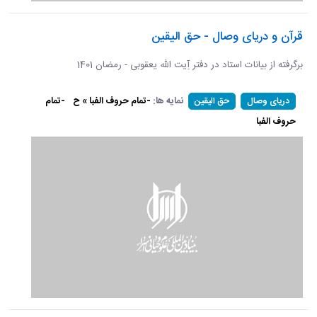
قرآن و دریای وصال - حق الیقین
برگرفته از بیانات استاد در دفتر آِیت الله یعقوبی - رمضان 1401
نمایه ها:
-تمام حروف الفبا » ح
-تمام
دریای وصال
حق الیقین
حروف الفبا