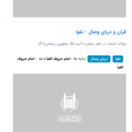
قرآن و دریای وصال - تقوا
بیانات استاد در دفتر حضرت آیت الله یعقوبی-رمضان1401
نمایه ها:
-تمام حروف الفبا » ت
-تمام حروف
تقوا
دریای وصال
الفبا