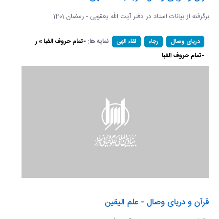
برگرفته از بیانات استاد در دفتر آیت الله یعقوبی - رمضان 1401
نمایه ها:
-تمام حروف الفبا » ر
دریای وصال
رجاء
لقاء الهی
-تمام حروف الفبا
قرآن و دریای وصال - علم الیقین