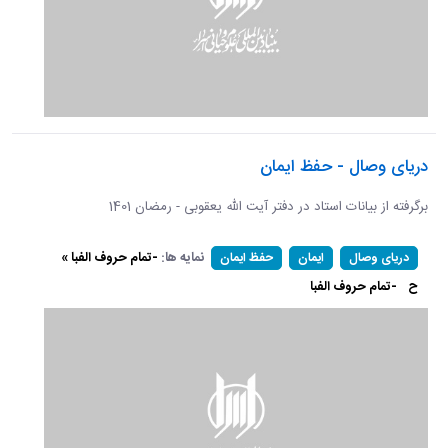
دریای وصال - حفظ ایمان
برگرفته از بیانات استاد در دفتر آیت الله یعقوبی - رمضان 1401
نمایه ها:
-تمام حروف الفبا »
دریای وصال
ایمان
حفظ ایمان
ح
-تمام حروف الفبا