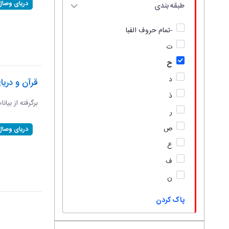
دریای وصال
طبقه بندی
-تمام حروف الفبا
ت
ح
د
قرآن و دریا
ذ
برگرفته از بیانا
ر
ص
دریای وصال
ع
ف
ن
پاک کردن