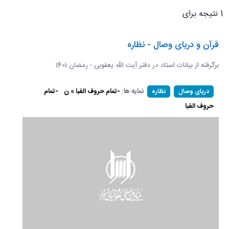
1 نتیجه برای
قرآن و دریای وصال - نظاره
برگرفته از بیانات استاد در دفتر آیت الله یعقوبی - رمضان 1401
نمایه ها:
-تمام حروف الفبا » ن
-تمام
دریای وصال
نظاره
حروف الفبا