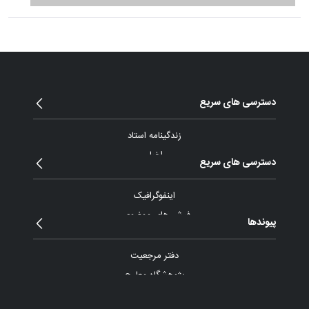
دسترسی های سریع
زندگینامه استاد
اخبار
دسترسی های سریع
مقالات و یادداشت
بیانات
اینفوگرافیک
پیام ها و نامه ها
فیش های موضوعی
پیوندها
گزارش تصویری
آرشیو ویدئو
دفتر مرجعیت
پادکست
پژوهشگاه معارج
موسسه آموزش عالی اسراء