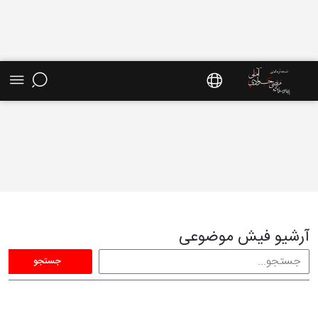
فیش موضوعی - سایت استاد مرتضی جوادی آملی
آرشیو فیش موضوعی
جستجو