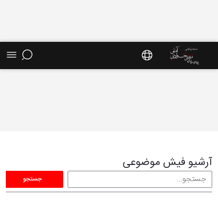
فیش موضوعی - سایت استاد مرتضی جوادی آملی
آرشیو فیش موضوعی
جستجو