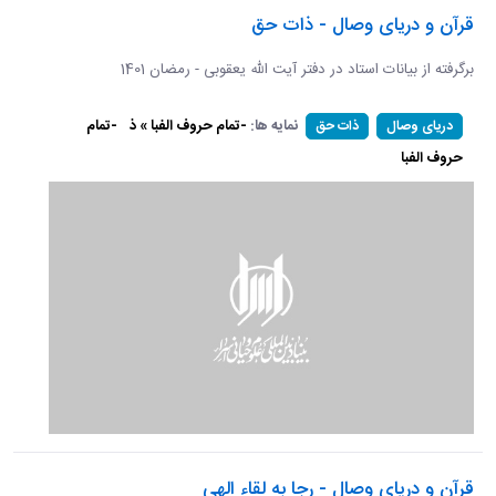
قرآن و دریای وصال - ذات حق
برگرفته از بیانات استاد در دفتر آیت الله یعقوبی - رمضان 1401
نمایه ها:
-تمام حروف الفبا » ذ
-تمام
دریای وصال
ذات حق
حروف الفبا
قرآن و دریای وصال - رجا به لقاء الهی