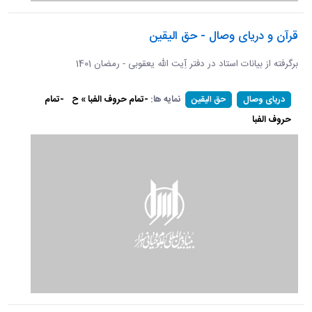
قرآن و دریای وصال - حق الیقین
برگرفته از بیانات استاد در دفتر آِیت الله یعقوبی - رمضان 1401
نمایه ها:
-تمام حروف الفبا » ح
-تمام
دریای وصال
حق الیقین
حروف الفبا