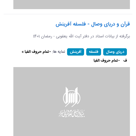
قرآن و دریای وصال - فلسفه آفرینش
برگرفته از بیانات استاد در دفتر آیت الله یعقوبی - رمضان 1401
نمایه ها:
-تمام حروف الفبا »
دریای وصال
فلسفه
آفرینش
ف
-تمام حروف الفبا