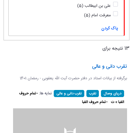
علی بن ابیطالب
(5)
معرفت امام
(5)
پاک کردن
13 نتیجه برای
تقرب دانی و عالی
برگرفته از بیانات استاد در دفتر حضرت آیت الله یعقوبی - رمضان 1401
نمایه ها:
-تمام حروف
دریای وصال
تقرب
تقرب دانی و عالی
الفبا » ت
-تمام حروف الفبا