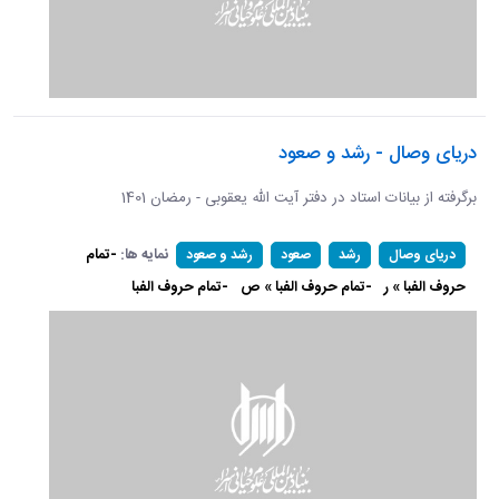
دریای وصال - رشد و صعود
برگرفته از بیانات استاد در دفتر آیت الله یعقوبی - رمضان 1401
نمایه ها:
-تمام
دریای وصال
رشد
صعود
رشد و صعود
حروف الفبا » ر
-تمام حروف الفبا » ص
-تمام حروف الفبا