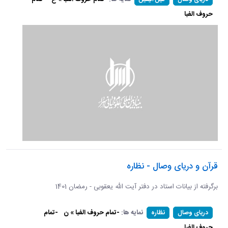
حروف الفبا
قرآن و دریای وصال - نظاره
برگرفته از بیانات استاد در دفتر آیت الله یعقوبی - رمضان 1401
نمایه ها:
-تمام حروف الفبا » ن
-تمام
دریای وصال
نظاره
حروف الفبا