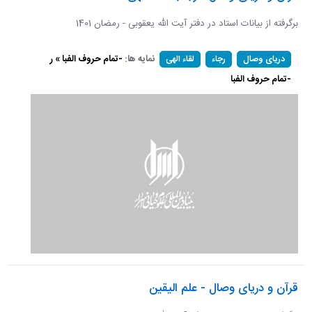
برگرفته از بیانات استاد در دفتر آیت الله یعقوبی - رمضان 1401
نمایه ها:
-تمام حروف الفبا » ر
دریای وصال
رجاء
لقاء الهی
-تمام حروف الفبا
قرآن و دریای وصال - علم الیقین