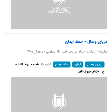
دریای وصال - حفظ ایمان
برگرفته از بیانات استاد در دفتر آیت الله یعقوبی - رمضان 1401
نمایه ها:
-تمام حروف الفبا »
دریای وصال
ایمان
حفظ ایمان
ح
-تمام حروف الفبا