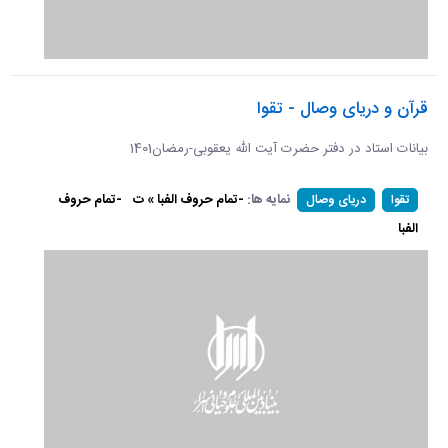
قرآن و دریای وصال - تقوا
بیانات استاد در دفتر حضرت آیت الله یعقوبی-رمضان1401
نمایه ها:
-تمام حروف الفبا » ت
-تمام حروف
تقوا
دریای وصال
الفبا