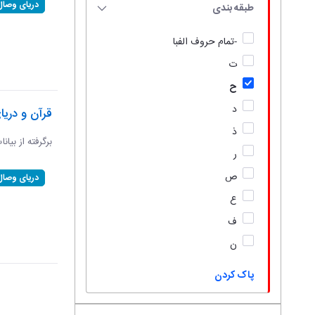
دریای وصال
طبقه بندی
-تمام حروف الفبا
ت
ح
د
قرآن و دریا
ذ
برگرفته از بیانا
ر
ص
دریای وصال
ع
ف
ن
پاک کردن