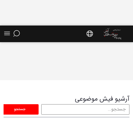
فیش موضوعی - سایت استاد مرتضی جوادی آملی
آرشیو فیش موضوعی
جستجو