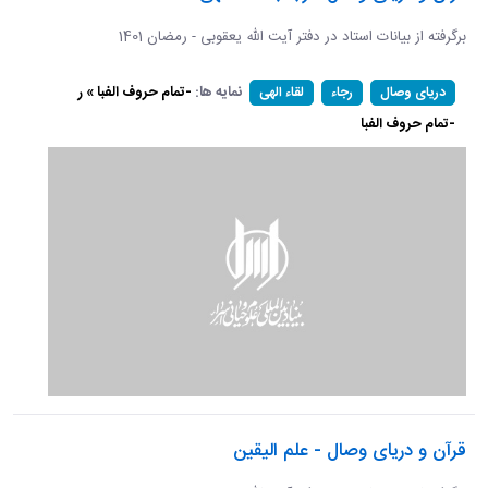
برگرفته از بیانات استاد در دفتر آیت الله یعقوبی - رمضان 1401
نمایه ها:
-تمام حروف الفبا » ر
دریای وصال
رجاء
لقاء الهی
-تمام حروف الفبا
قرآن و دریای وصال - علم الیقین