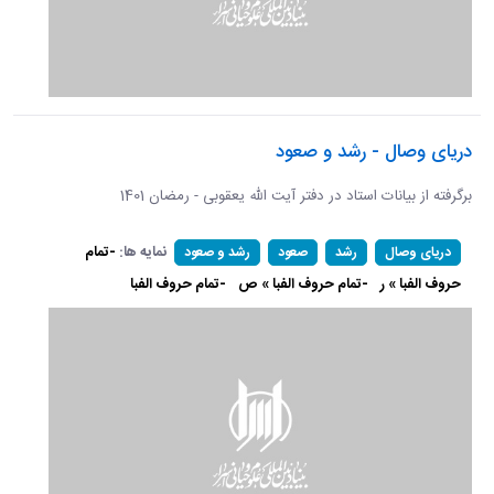
دریای وصال - رشد و صعود
برگرفته از بیانات استاد در دفتر آیت الله یعقوبی - رمضان 1401
نمایه ها:
-تمام
دریای وصال
رشد
صعود
رشد و صعود
حروف الفبا » ر
-تمام حروف الفبا » ص
-تمام حروف الفبا