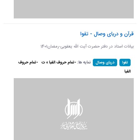
قرآن و دریای وصال - تقوا
بیانات استاد در دفتر حضرت آیت الله یعقوبی-رمضان1401
نمایه ها:
-تمام حروف الفبا » ت
-تمام حروف
تقوا
دریای وصال
الفبا