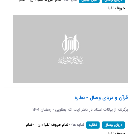
حروف الفبا
قرآن و دریای وصال - نظاره
برگرفته از بیانات استاد در دفتر آیت الله یعقوبی - رمضان 1401
نمایه ها:
-تمام حروف الفبا » ن
-تمام
دریای وصال
نظاره
حروف الفبا