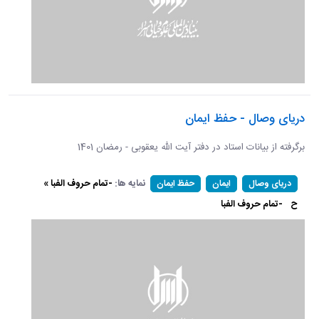
دریای وصال - حفظ ایمان
برگرفته از بیانات استاد در دفتر آیت الله یعقوبی - رمضان 1401
نمایه ها:
-تمام حروف الفبا »
دریای وصال
ایمان
حفظ ایمان
ح
-تمام حروف الفبا