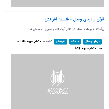
قرآن و دریای وصال - فلسفه آفرینش
برگرفته از بیانات استاد در دفتر آیت الله یعقوبی - رمضان 1401
نمایه ها:
-تمام حروف الفبا »
دریای وصال
فلسفه
آفرینش
ف
-تمام حروف الفبا