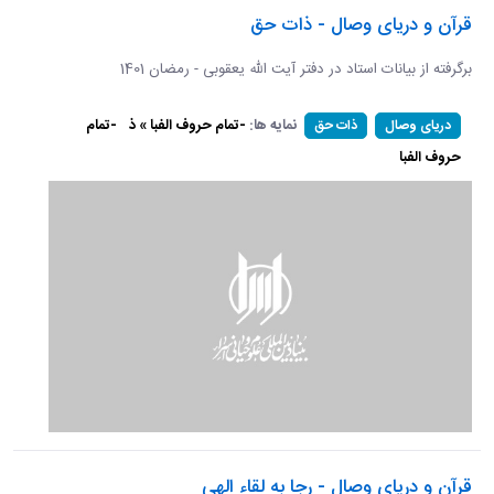
قرآن و دریای وصال - ذات حق
برگرفته از بیانات استاد در دفتر آیت الله یعقوبی - رمضان 1401
نمایه ها:
-تمام حروف الفبا » ذ
-تمام
دریای وصال
ذات حق
حروف الفبا
قرآن و دریای وصال - رجا به لقاء الهی