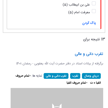
علی بن ابیطالب
(5)
معرفت امام
(5)
پاک کردن
13 نتیجه برای
تقرب دانی و عالی
برگرفته از بیانات استاد در دفتر حضرت آیت الله یعقوبی - رمضان 1401
نمایه ها:
-تمام حروف
دریای وصال
تقرب
تقرب دانی و عالی
الفبا » ت
-تمام حروف الفبا