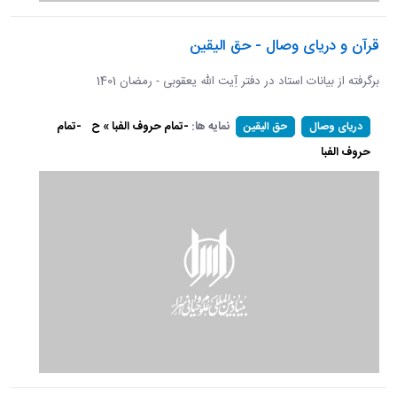
قرآن و دریای وصال - حق الیقین
برگرفته از بیانات استاد در دفتر آِیت الله یعقوبی - رمضان 1401
نمایه ها:
-تمام حروف الفبا » ح
-تمام
دریای وصال
حق الیقین
حروف الفبا