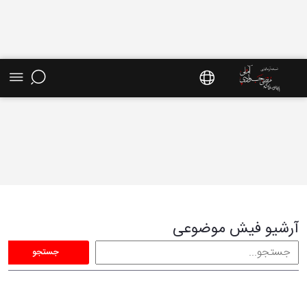
فیش موضوعی - سایت استاد مرتضی جوادی آملی
آرشیو فیش موضوعی
جستجو