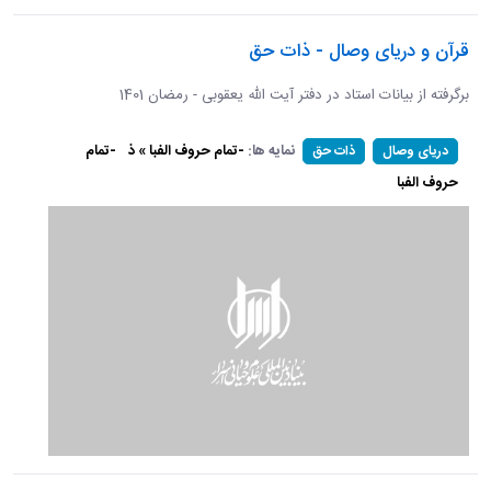
قرآن و دریای وصال - ذات حق
برگرفته از بیانات استاد در دفتر آیت الله یعقوبی - رمضان 1401
نمایه ها:
-تمام حروف الفبا » ذ
-تمام
دریای وصال
ذات حق
حروف الفبا