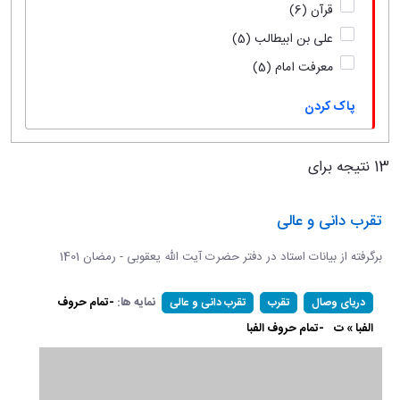
قرآن
(6)
علی بن ابیطالب
(5)
معرفت امام
(5)
پاک کردن
13 نتیجه برای
تقرب دانی و عالی
برگرفته از بیانات استاد در دفتر حضرت آیت الله یعقوبی - رمضان 1401
نمایه ها:
-تمام حروف
دریای وصال
تقرب
تقرب دانی و عالی
الفبا » ت
-تمام حروف الفبا