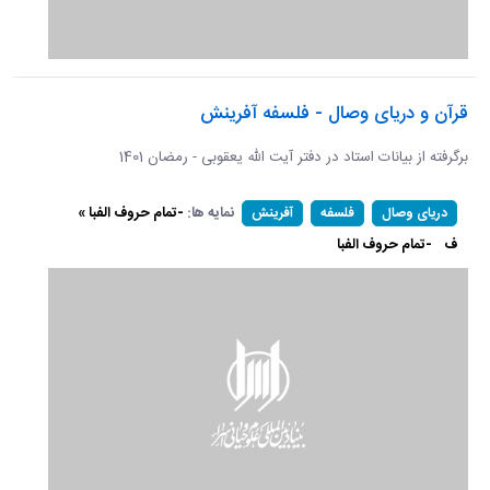
قرآن و دریای وصال - فلسفه آفرینش
برگرفته از بیانات استاد در دفتر آیت الله یعقوبی - رمضان 1401
نمایه ها:
-تمام حروف الفبا »
دریای وصال
فلسفه
آفرینش
ف
-تمام حروف الفبا