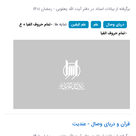
برگرفته از بیانات استاد در دفتر آیت الله یعقوبی - رمضان 1401
نمایه ها:
-تمام حروف الفبا » ع
دریای وصال
علم
علم الیقین
-تمام حروف الفبا
قرآن و دریای وصال - عندیت