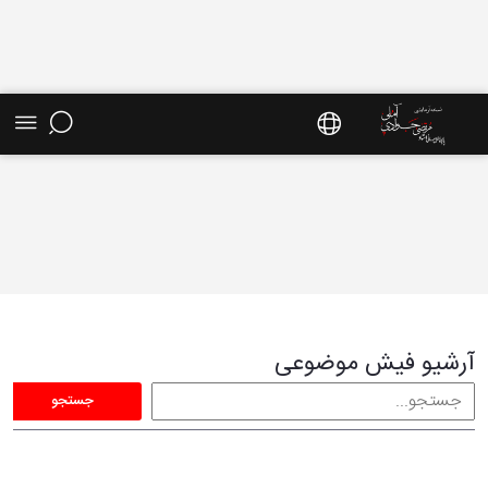
فیش موضوعی - سایت استاد مرتضی جوادی آملی
آرشیو فیش موضوعی
جستجو