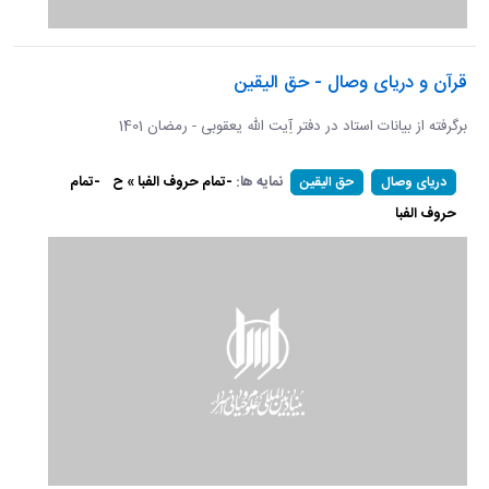
قرآن و دریای وصال - حق الیقین
برگرفته از بیانات استاد در دفتر آِیت الله یعقوبی - رمضان 1401
نمایه ها:
-تمام حروف الفبا » ح
-تمام
دریای وصال
حق الیقین
حروف الفبا