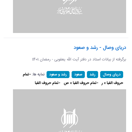
دریای وصال - رشد و صعود
برگرفته از بیانات استاد در دفتر آیت الله یعقوبی - رمضان 1401
نمایه ها:
-تمام
دریای وصال
رشد
صعود
رشد و صعود
حروف الفبا » ر
-تمام حروف الفبا » ص
-تمام حروف الفبا