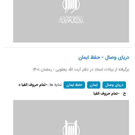
دریای وصال - حفظ ایمان
برگرفته از بیانات استاد در دفتر آیت الله یعقوبی - رمضان 1401
نمایه ها:
-تمام حروف الفبا »
دریای وصال
ایمان
حفظ ایمان
ح
-تمام حروف الفبا