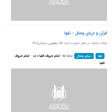
قرآن و دریای وصال - تقوا
بیانات استاد در دفتر حضرت آیت الله یعقوبی-رمضان1401
نمایه ها:
-تمام حروف الفبا » ت
-تمام حروف
تقوا
دریای وصال
الفبا