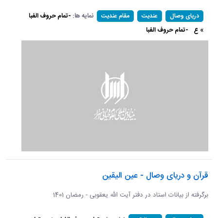
نمایه ها:
-تمام حروف الفبا
دریای وصال
عندیت
مقام عندیت
» ع
-تمام حروف الفبا
قرآن و دریای وصال - عین الیقین
برگرفته از بیانات استاد در دفتر آیت الله یعقوبی - رمضان 1401