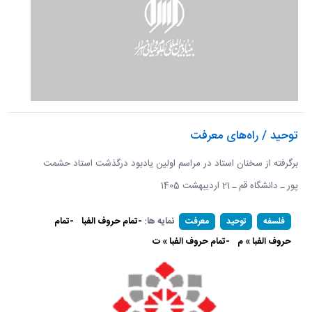
توحید / راه‌های معرفت
برگرفته از سخنان استاد در مراسم اولین یادبود درگذشت استاد حشمت
پور ـ دانشگاه قم ـ 21 اردیبهشت 1405 ​​​​​​​
نمایه ها:
-تمام حروف الفبا
-تمام
فلسفه
توحید
معرفت
حروف الفبا » م
-تمام حروف الفبا » ت