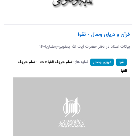
قرآن و دریای وصال - تقوا
بیانات استاد در دفتر حضرت آیت الله یعقوبی-رمضان1401
نمایه ها:
-تمام حروف الفبا » ت
-تمام حروف
تقوا
دریای وصال
الفبا