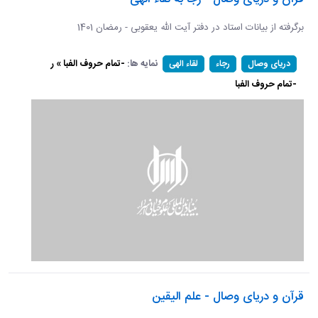
برگرفته از بیانات استاد در دفتر آیت الله یعقوبی - رمضان 1401
نمایه ها:
-تمام حروف الفبا » ر
دریای وصال
رجاء
لقاء الهی
-تمام حروف الفبا
قرآن و دریای وصال - علم الیقین