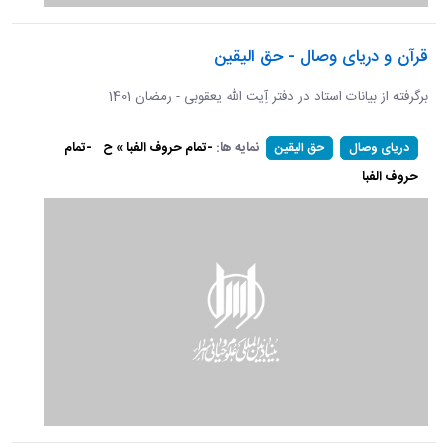
قرآن و دریای وصال - حق الیقین
برگرفته از بیانات استاد در دفتر آِیت الله یعقوبی - رمضان 1401
نمایه ها:
-تمام حروف الفبا » ح
-تمام
دریای وصال
حق الیقین
حروف الفبا