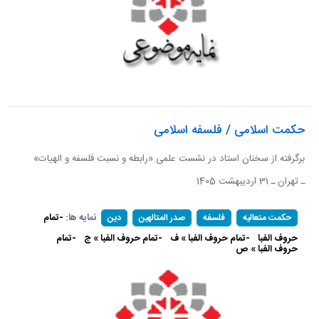
حکمت اسلامی / فلسفه اسلامی
برگرفته از سخنان استاد در نشست علمی «رابطه و نسبت فلسفه و الهیات»
ـ تهران ـ 31 اردیبهشت 1405
نمایه ها:
-تمام
حکمت متعالیه
فلسفه
صدر المتالهین
دین
حروف الفبا
-تمام حروف الفبا » ف
-تمام حروف الفبا » ج
-تمام
حروف الفبا » ص