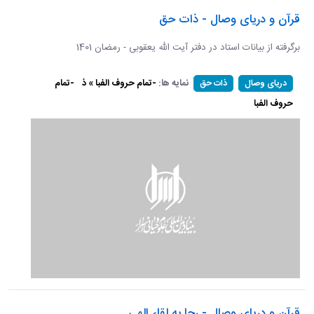
قرآن و دریای وصال - ذات حق
برگرفته از بیانات استاد در دفتر آیت الله یعقوبی - رمضان 1401
نمایه ها:
-تمام حروف الفبا » ذ
-تمام
دریای وصال
ذات حق
حروف الفبا
قرآن و دریای وصال - رجا به لقاء الهی