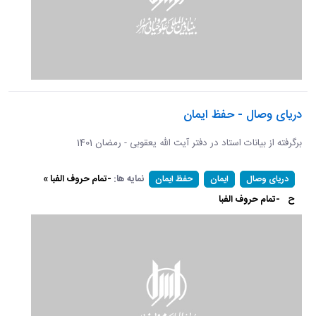
دریای وصال - حفظ ایمان
برگرفته از بیانات استاد در دفتر آیت الله یعقوبی - رمضان 1401
نمایه ها:
-تمام حروف الفبا »
دریای وصال
ایمان
حفظ ایمان
ح
-تمام حروف الفبا