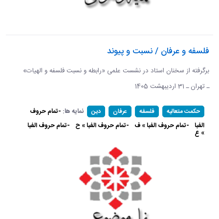
فلسفه و عرفان / نسبت و پیوند
برگرفته از سخنان استاد در نشست علمی «رابطه و نسبت فلسفه و الهیات»
ـ تهران ـ 31 اردیبهشت 1405
نمایه ها:
-تمام حروف
حکمت متعالیه
فلسفه
عرفان
دین
الفبا
-تمام حروف الفبا » ف
-تمام حروف الفبا » ح
-تمام حروف الفبا
» ع