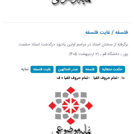
فلسفه / غایت فلسفه
برگرفته از سخنان استاد در مراسم اولین یادبود درگذشت استاد حشمت
پور ـ دانشگاه قم ـ 21 اردیبهشت 1405 ​​​​​​​
نمایه
حکمت متعالیه
فلسفه
صدر المتالهین
غایت فلسفه
ها:
-تمام حروف الفبا
-تمام حروف الفبا » ف