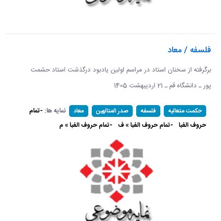
فلسفه / معاد
برگرفته از سخنان استاد در مراسم اولین یادبود درگذشت استاد حشمت
پور ـ دانشگاه قم ـ 21 اردیبهشت 1405 ​​​​​​​
نمایه ها:
-تمام
حکمت متعالیه
فلسفه
صدر المتالهین
معاد
حروف الفبا
-تمام حروف الفبا » ف
-تمام حروف الفبا » م