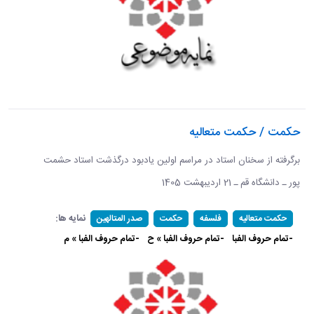
حکمت / حکمت متعالیه
برگرفته از سخنان استاد در مراسم اولین یادبود درگذشت استاد حشمت
پور ـ دانشگاه قم ـ 21 اردیبهشت 1405 ​​​​​​​
نمایه ها:
حکمت متعالیه
فلسفه
حکمت
صدر المتالهین
-تمام حروف الفبا
-تمام حروف الفبا » ح
-تمام حروف الفبا » م