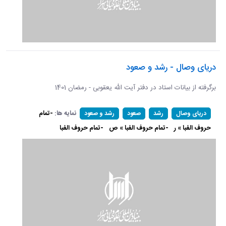
دریای وصال - رشد و صعود
برگرفته از بیانات استاد در دفتر آیت الله یعقوبی - رمضان 1401
نمایه ها:
-تمام
دریای وصال
رشد
صعود
رشد و صعود
حروف الفبا » ر
-تمام حروف الفبا » ص
-تمام حروف الفبا