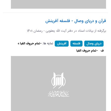
قرآن و دریای وصال - فلسفه آفرینش
برگرفته از بیانات استاد در دفتر آیت الله یعقوبی - رمضان 1401
نمایه ها:
-تمام حروف الفبا »
دریای وصال
فلسفه
آفرینش
ف
-تمام حروف الفبا