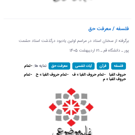
فلسفه / معرفت حق
برگرفته از سخنان استاد در مراسم اولین یادبود درگذشت استاد حشمت
پور ـ دانشگاه قم ـ 21 اردیبهشت 1405 ​​​​​​​
نمایه ها:
-تمام
فلسفه
قرآن
آیات انفسی
معرفت حق
حروف الفبا
-تمام حروف الفبا » ف
-تمام حروف الفبا » ح
-تمام
حروف الفبا » م