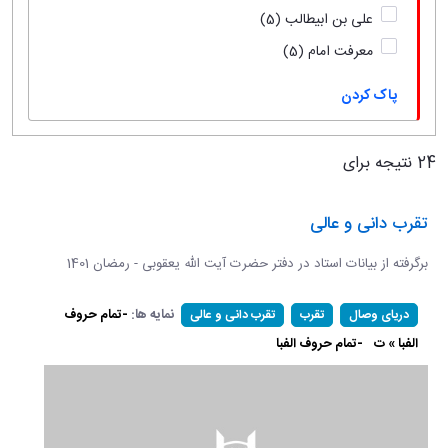
علی بن ابیطالب
(5)
معرفت امام
(5)
پاک کردن
24 نتیجه برای
تقرب دانی و عالی
برگرفته از بیانات استاد در دفتر حضرت آیت الله یعقوبی - رمضان 1401
نمایه ها:
-تمام حروف
دریای وصال
تقرب
تقرب دانی و عالی
الفبا » ت
-تمام حروف الفبا