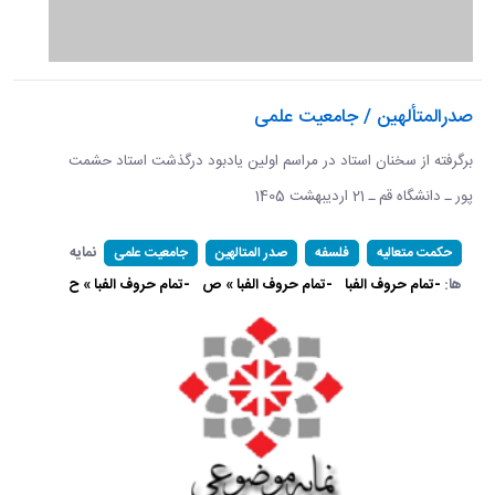
صدرالمتألهین / جامعیت علمی
برگرفته از سخنان استاد در مراسم اولین یادبود درگذشت استاد حشمت
پور ـ دانشگاه قم ـ 21 اردیبهشت 1405 ​​​​​​​
نمایه
حکمت متعالیه
فلسفه
صدر المتالهین
جامعیت علمی
ها:
-تمام حروف الفبا
-تمام حروف الفبا » ص
-تمام حروف الفبا » ح