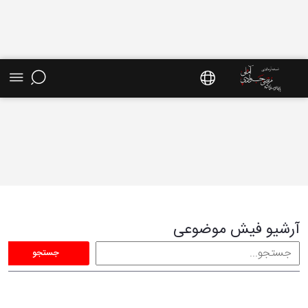
فیش موضوعی - سایت استاد مرتضی جوادی آملی
آرشیو فیش موضوعی
جستجو