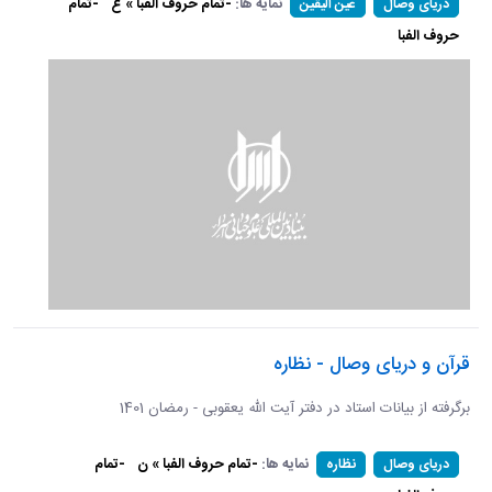
نمایه ها:
-تمام حروف الفبا » ع
-تمام
دریای وصال
عین الیقین
حروف الفبا
قرآن و دریای وصال - نظاره
برگرفته از بیانات استاد در دفتر آیت الله یعقوبی - رمضان 1401
نمایه ها:
-تمام حروف الفبا » ن
-تمام
دریای وصال
نظاره