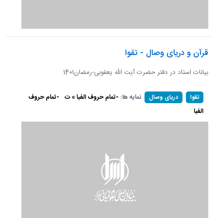
قرآن و دریای وصال - تقوا
بیانات استاد در دفتر حضرت آیت الله یعقوبی-رمضان1401
نمایه ها:
-تمام حروف الفبا » ت
-تمام حروف
تقوا
دریای وصال
الفبا