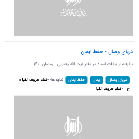
دریای وصال - حفظ ایمان
برگرفته از بیانات استاد در دفتر آیت الله یعقوبی - رمضان 1401
نمایه ها:
-تمام حروف الفبا »
دریای وصال
ایمان
حفظ ایمان
ح
-تمام حروف الفبا