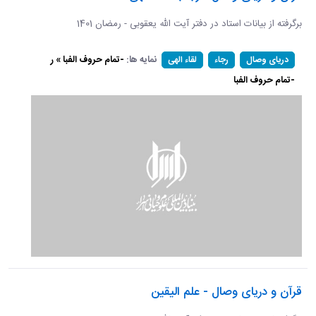
برگرفته از بیانات استاد در دفتر آیت الله یعقوبی - رمضان 1401
نمایه ها:
-تمام حروف الفبا » ر
دریای وصال
رجاء
لقاء الهی
-تمام حروف الفبا
قرآن و دریای وصال - علم الیقین