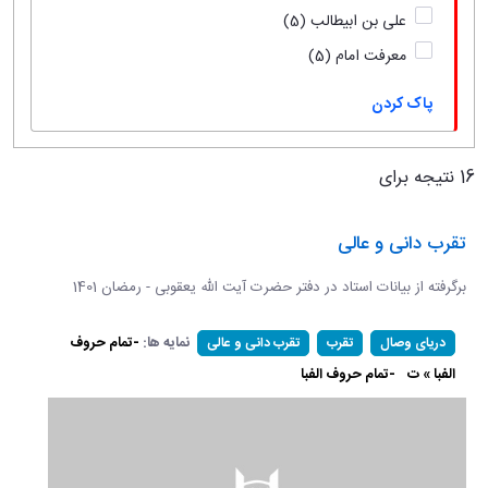
علی بن ابیطالب
(5)
معرفت امام
(5)
پاک کردن
16 نتیجه برای
تقرب دانی و عالی
برگرفته از بیانات استاد در دفتر حضرت آیت الله یعقوبی - رمضان 1401
نمایه ها:
-تمام حروف
دریای وصال
تقرب
تقرب دانی و عالی
الفبا » ت
-تمام حروف الفبا