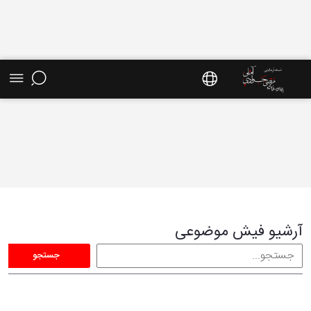
فیش موضوعی - سایت استاد مرتضی جوادی آملی
آرشیو فیش موضوعی
جستجو