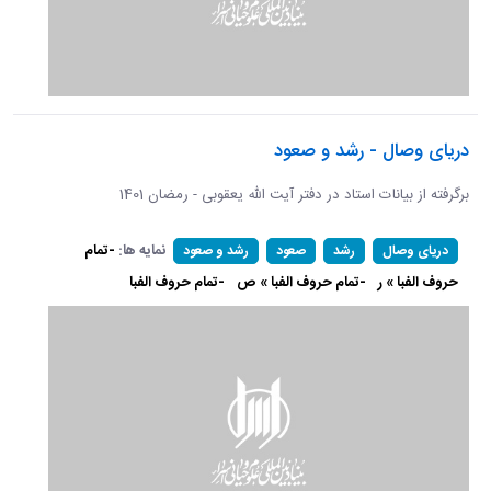
دریای وصال - رشد و صعود
برگرفته از بیانات استاد در دفتر آیت الله یعقوبی - رمضان 1401
نمایه ها:
-تمام
دریای وصال
رشد
صعود
رشد و صعود
حروف الفبا » ر
-تمام حروف الفبا » ص
-تمام حروف الفبا