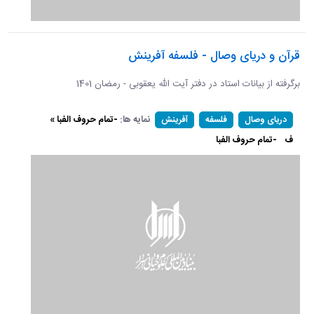
قرآن و دریای وصال - فلسفه آفرینش
برگرفته از بیانات استاد در دفتر آیت الله یعقوبی - رمضان 1401
نمایه ها:
-تمام حروف الفبا »
دریای وصال
فلسفه
آفرینش
ف
-تمام حروف الفبا