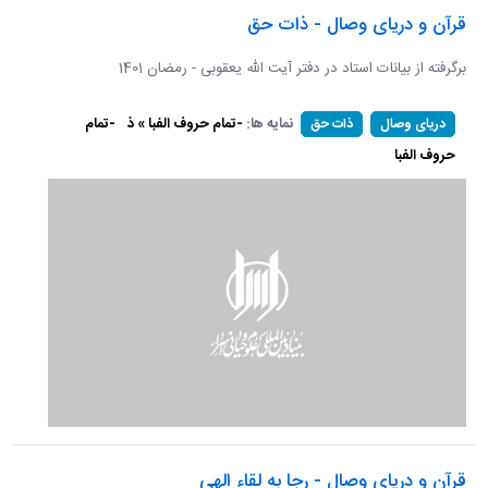
قرآن و دریای وصال - ذات حق
برگرفته از بیانات استاد در دفتر آیت الله یعقوبی - رمضان 1401
نمایه ها:
-تمام حروف الفبا » ذ
-تمام
دریای وصال
ذات حق
حروف الفبا
قرآن و دریای وصال - رجا به لقاء الهی