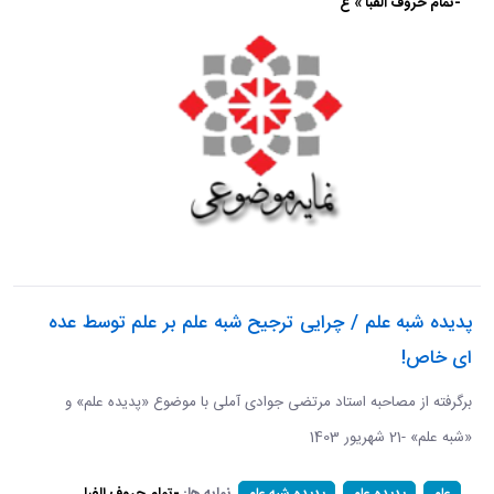
-تمام حروف الفبا » ع
پدیده شبه علم / چرایی ترجیح شبه علم بر علم توسط عده
ای خاص!
برگرفته از مصاحبه استاد مرتضی جوادی آملی با موضوع «پدیده علم» و
«شبه علم» -21 شهریور 1403
نمایه ها:
-تمام حروف الفبا
علم
پدیده علم
پدیده شبه علم