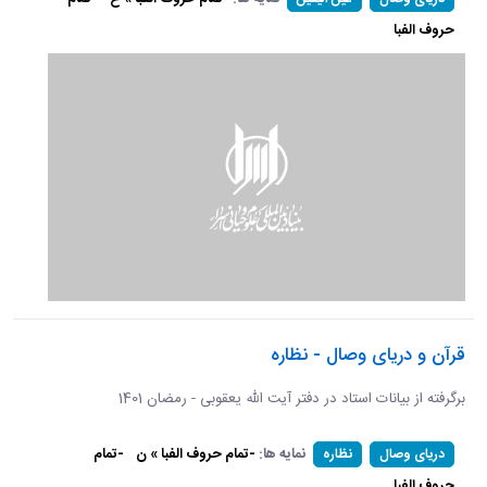
حروف الفبا
قرآن و دریای وصال - نظاره
برگرفته از بیانات استاد در دفتر آیت الله یعقوبی - رمضان 1401
نمایه ها:
-تمام حروف الفبا » ن
-تمام
دریای وصال
نظاره
حروف الفبا