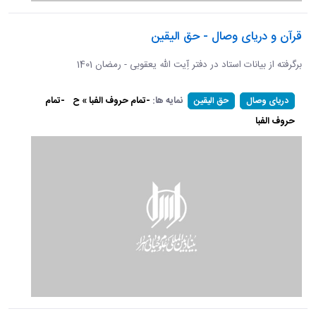
قرآن و دریای وصال - حق الیقین
برگرفته از بیانات استاد در دفتر آِیت الله یعقوبی - رمضان 1401
نمایه ها:
-تمام حروف الفبا » ح
-تمام
دریای وصال
حق الیقین
حروف الفبا