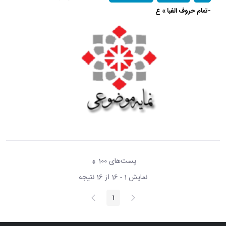
-تمام حروف الفبا » ع
پست‌‌های 100
هر صفحه
نمایش 1 - 16 از 16 نتیجه
پیغام
صفحه
1
صفحه
قبلی
بعد