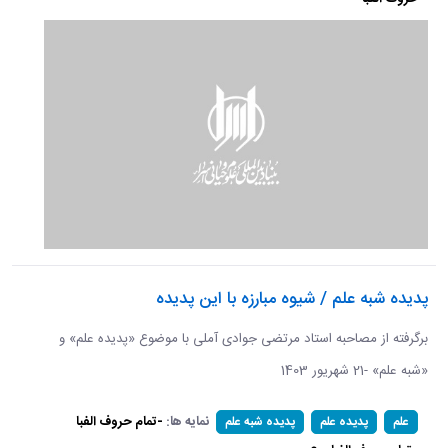
پدیده شبه علم / شیوه مبارزه با این پدیده
برگرفته از مصاحبه استاد مرتضی جوادی آملی با موضوع «پدیده علم» و
«شبه علم» -21 شهریور 1403
نمایه ها:
-تمام حروف الفبا
علم
پدیده علم
پدیده شبه علم